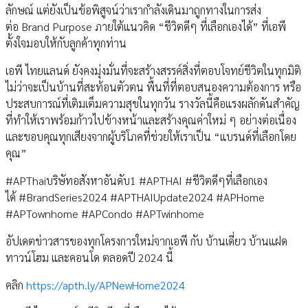
ลักษณ์ แต่ยังเป็นข้อพิสูจน์ว่าเรากำลังเดินมาถูกทางในการส่ง
ต่อ Brand Purpose ภายใต้แนวคิด “ชีวิตดีๆ ที่เลือกเองได้” ที่เอพี
ตั้งใจมอบให้กับลูกค้าทุกท่าน
เอพี ไทยแลนด์ ยังคงมุ่งมั่นที่จะสร้างสรรค์สิ่งที่ตอบโจทย์ชีวิตในทุกมิติ
ไม่ว่าจะเป็นบ้านที่สะท้อนตัวตน พื้นที่ที่ตอบสนองความต้องการ หรือ
ประสบการณ์ที่เติมเต็มความสุขในทุกวัน รางวัลนี้คือแรงผลักดันสำคัญ
ที่ทำให้เราพร้อมก้าวไปข้างหน้าและสร้างคุณค่าใหม่ ๆ อย่างต่อเนื่อง
และขอบคุณทุกเสียงจากผู้บริโภคที่ช่วยให้เราเป็น “แบรนด์ที่เลือกโดย
คุณ”
#APThaiบริษัทอสังหาอันดับ1 #APTHAI #ชีวิตดีๆที่เลือกเอง
ได้ #BrandSeries2024 #APTHAIUpdate2024 #APHome
#APTownhome #APCondo #APTwinhome
อัปเดตข่าวสารของทุกโครงการใหม่จากเอพี กับ บ้านเดี่ยว บ้านแฝด
ทาวน์โฮม และคอนโด ตลอดปี 2024 นี้
คลิก
https://apth.ly/APNewHome2024