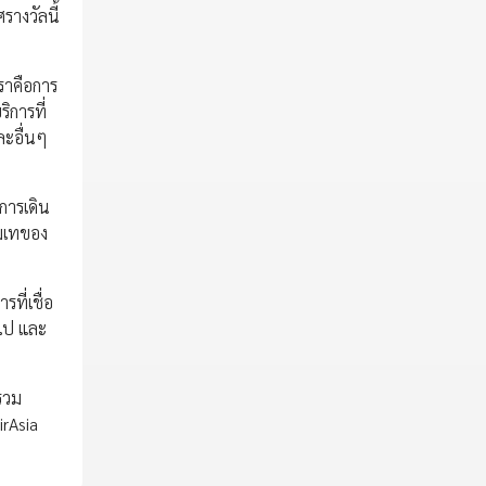
รางวัลนี้
ราคือการ
ิการที่
ละอื่นๆ
การเดิน
่มเทของ
ที่เชื่อ
ไป และ
รวม
irAsia