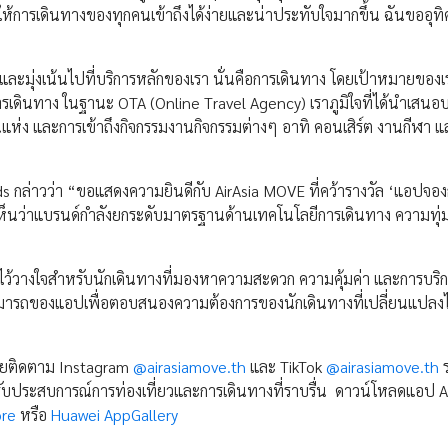
ำให้การเดินทางของทุกคนเข้าถึงได้ง่ายและน่าประทับใจมากขึ้น ฉันขออุทิศ
น และมุ่งเน้นไปที่บริการหลักของเรา นั่นคือการเดินทาง โดยเป้าหมายของเ
เดินทาง ในฐานะ OTA (Online Travel Agency) เราภูมิใจที่ได้นำเสนอบร
านแห่ง และการเข้าถึงกิจกรรมงานกิจกรรมต่างๆ อาทิ คอนเสิร์ต งานกีฬา แ
ds กล่าวว่า “ขอแสดงความยินดีกับ AirAsia MOVE ที่คว้ารางวัล ‘แอปจอง
งให้เห็นว่าแบรนด์กำลังยกระดับมาตรฐานด้านเทคโนโลยีการเดินทาง ความทุ
ที่ไว้วางใจสำหรับนักเดินทางที่มองหาความสะดวก ความคุ้มค่า และการบริการ
ามารถของแอปเพื่อตอบสนองความต้องการของนักเดินทางที่เปลี่ยนแปลง
โดยติดตาม Instagram
@airasiamove.th
และ TikTok
@airasiamove.th
หรับประสบการณ์การท่องเที่ยวและการเดินทางที่ราบรื่น ดาวน์โหลดแอป A
ore
หรือ
Huawei AppGallery