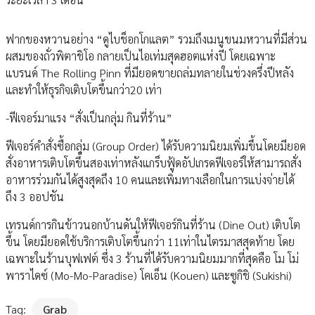
ฟากของหวานอย่าง “ดูไบช็อกโกแลต” รวมถึงเมนูขนมหวานที่มีส่วน
ผสมของถั่วพิตาชิโอ กลายเป็นไอเท่มสุดฮอตแห่งปี โดยเฉพาะ
แบรนด์ The Rolling Pinn ที่มียอดขายถล่มทลายในช่วงครึ่งปีหลัง
และทำให้ธุรกิจเติบโตขึ้นกว่า20 เท่า
-ฟีเจอร์มาแรง “สั่งเป็นกลุ่ม กินที่ร้าน”
ฟีเจอร์คำสั่งซื้อกลุ่ม (Group Order) ได้รับความนิยมเพิ่มขึ้นโดยมียอด
สั่งอาหารเติบโตขึ้นสองเท่าหลังแกร็บฟู้ดอัปเกรดฟีเจอร์ให้สามารถสั่ง
อาหารร่วมกันได้สูงสุดถึง 10 คนและเพิ่มทางเลือกในการแบ่งจ่ายได้
ถึง 3 ออปชัน
เทรนด์การกินข้าวนอกบ้านดันให้ฟีเจอร์กินที่ร้าน (Dine Out) เติบโต
ขึ้น โดยมียอดใช้บริการเติบโตขึ้นกว่า 11เท่าในไตรมาสสุดท้าย โดย
เฉพาะในร้านบุฟเฟต์ ซึ่ง 3 ร้านที่ได้รับความนิยมมากที่สุดคือ โม โม่
พาราไดซ์ (Mo-Mo-Paradise) โคเอ็น (Kouen) และซูกิชิ (Sukishi)
Tag:
Grab