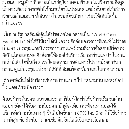
กระแส “หมูเด้ง” ที่กลายเป็นขวัญใจของคนทั่วโลก ไม่เพียงช่วยดึงดูด
นักท่องเที่ยวต่างชาติให้เข้ามาเที่ยวในประเทศ แต่ยังดันยอดใช้บริการ
เรียกรถผ่านแอปฯ ที่เดินทางไปสวนสัตว์เปิดเขาเขียวให้เติบโตขึ้น
กว่า 267%
นโยบายรัฐบาลที่ผลักดันให้ประเทศไทยกลายเป็น “World Class
Event Hub” ทำให้ปีนี้เราได้เห็นความคึกคักของวงการอีเวนท์ ไม่ว่าจะ
เป็น งานประชุมและนิทรรศการ งานแฟร์ รวมถึงการจัดคอนเสิร์ตของ
ศิลปินไทยและเทศ ซึ่งส่งผลให้ยอดใช้บริการเรียกรถผ่านแอปฯ ไปงาน
เหล่านี้เติบโตขึ้นถึง 25% โดยเฉพาะการเดินทางไปราชมังคลากีฬา
สถาน ศูนย์ประชุมแห่งชาติสิริกิติ์ อิมแพ็คอารีนา และไบเทค บางนา
-ต่างชาติมั่นใจใช้บริการเรียกรถผ่านแอปฯ ไป “สนามบิน แหล่งช้อป
ปิ้ง และเที่ยวเมืองรอง”
ด้วยบริการที่สะดวกสบายและราคาที่โปร่งใสทำให้บริการเรียกรถผ่าน
แอปฯ ยังคงได้รับความนิยมจากนักท่องเที่ยว สะท้อนผ่านยอดใช้
บริการที่สนามบินต่าง ๆ ซึ่งเติบโตขึ้นกว่า 67% โดย 5 ชาติที่ใช้บริการ
มากที่สุด คือ สิงคโปร์ มาเลเซีย จีน อินโดนีเซีย และเวียดนาม