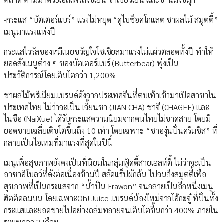
-กระแส “บัตเตอร์แบร์” แรงไม่หยุด “ดูไบช็อคโกแลต ชาผลไม้ สมูตตี้”
เมนูมาแรงแห่งปี
กระแสไวรัลของหมีเนยขวัญใจโซเชียลมาแรงไม่แผ่วตลอดทั้งปี ทำให้
ยอดสั่งเมนูต่าง ๆ ของบัตเตอร์แบร์ (Butterbear) พุ่งเป็น
ประวัติการณ์โดยเติบโตกว่า 1,200%
ชาผลไม้พรีเมียมแบรนด์ดังจากประเทศจีนที่ตบเท้าเข้ามาเปิดสาขาใน
ประเทศไทย ไม่ว่าจะเป็น เจี้ยนชา (JIAN CHA) ชาจี (CHAGEE) และ
ไนซือ (NaiXue) ได้รับกระแสความนิยมจากคนไทยไม่ขาดสาย โดยมี
ยอดขายเฉลี่ยเติบโตขึ้นถึง 10 เท่า โดยเฉพาะ “ชาองุ่นปั่นครีมชีส” ที่
กลายเป็นไอเทมที่มาแรงที่สุดในปีนี้
เมนูเพื่อสุขภาพยังคงเป็นที่นิยมในกลุ่มฟู้ดดี้สายเฮลท์ตี้ ไม่ว่าจะเป็น
อาซาอิโบลว์ที่ดังต่อเนื่องข้ามปี สลัดแร็ปผักล้น ไปจนถึงสมูตตี้เพื่อ
สุขภาพที่เป็นกระแสจาก “น้ำปั่น Erawon” จนกลายเป็นอีกหนึ่งเมนู
ฮิตติดลมบน โดยเฉพาะOh! Juice แบรนด์น้องใหม่จากโอ้กะจู๋ ที่ปั่นทั้ง
กระแสและยอดขายไปอย่างถล่มทลายจนเติบโตขึ้นกว่า 400% ภายใน
ระยะเวลา 3 เดือน