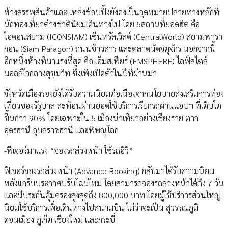
ห้างสรรพสินค้าและแหล่งช้อปปิ้งยังคงเป็นจุดหมายปลายทางหลักที่
นักท่องเที่ยวต่างชาตินิยมเดินทางไป โดย 5สถานที่ยอดฮิต คือ
ไอคอนสยาม (ICONSIAM) เซ็นทรัลเวิลด์ (CentralWorld) สยามพารา
กอน (Siam Paragon) ถนนข้าวสาร และตลาดนัดจตุจักร นอกจากนี้
อีกหนึ่งห้างที่มาแรงที่สุด คือ เอ็มสเฟียร์ (EMSPHERE) ไลฟ์สไตล์
มอลล์ใจกลางสุขุมวิท ซึ่งเพิ่งเปิดตัวในปีที่ผ่านมา
จังหวัดเมืองรองยังได้รับความนิยมต่อเนื่องจากนโยบายส่งเสริมการท่อง
เที่ยวของรัฐบาล สะท้อนผ่านยอดใช้บริการเรียกรถผ่านแอปฯ ที่เติบโต
ขึ้นกว่า 90% โดยเฉพาะใน 5 เมืองน่าเที่ยวอย่างเชียงราย ตาก
อุดรธานี อุบลราชธานี และพิษณุโลก
-ฟีเจอร์มาแรง “จองรถล่วงหน้า ใช้รถอีวี”
ฟีเจอร์จองรถล่วงหน้า (Advance Booking) กลับมาได้รับความนิยม
หลังแกร็บประกาศปรับโฉมใหม่ โดยสามารถจองรถล่วงหน้าได้ถึง 7 วัน
และมีประกันคุ้มครองสูงสุดถึง 800,000 บาท โดยผู้ใช้บริการส่วนใหญ่
นิยมใช้บริการเพื่อเดินทางไปสนามบิน ไม่ว่าจะเป็น สุวรรณภูมิ
ดอนเมือง ภูเก็ต เชียงใหม่ และกระบี่