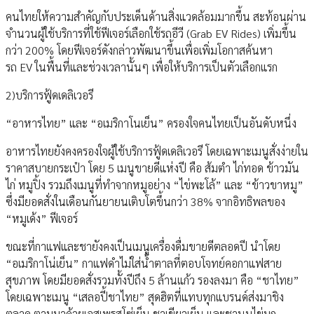
คนไทยให้ความสำคัญกับประเด็นด้านสิ่งแวดล้อมมากขึ้น สะท้อนผ่าน
จำนวนผู้ใช้บริการที่ใช้ฟีเจอร์เลือกใช้รถอีวี (Grab EV Rides) เพิ่มขึ้น
กว่า 200% โดยฟีเจอร์ดังกล่าวพัฒนาขึ้นเพื่อเพิ่มโอกาสค้นหา
รถ EV ในพื้นที่และช่วงเวลานั้นๆ เพื่อให้บริการเป็นตัวเลือกแรก
2)บริการฟู้ดเดลิเวอรี
“อาหารไทย” และ “อเมริกาโนเย็น” ครองใจคนไทยเป็นอันดับหนึ่ง
อาหารไทยยังคงครองใจผู้ใช้บริการฟู้ดเดลิเวอรี โดยเฉพาะเมนูสั่งง่ายใน
ราคาสบายกระเป๋า โดย 5 เมนูขายดีแห่งปี คือ ส้มตำ ไก่ทอด ข้าวมัน
ไก่ หมูปิ้ง รวมถึงเมนูที่ทำจากหมูอย่าง “ไข่พะโล้” และ “ข้าวขาหมู”
ซึ่งมียอดสั่งในเดือนกันยายนเติบโตขึ้นกว่า 38% จากอิทธิพลของ
“หมูเด้ง” ฟีเจอร์
ขณะที่กาแฟและชายังคงเป็นเมนูเครื่องดื่มขายดีตลอดปี นำโดย
“อเมริกาโน่เย็น” กาแฟดำไม่ใส่น้ำตาลที่ตอบโจทย์คอกาแฟสาย
สุขภาพ โดยมียอดสั่งรวมทั้งปีถึง 5 ล้านแก้ว รองลงมา คือ “ชาไทย”
โดยเฉพาะเมนู “เสลอปี้ชาไทย” สุดฮิตที่แทบทุกแบรนด์ส่งมาชิง
ตลาด ตามมาด้วยเอสเพรสโซ่เย็น ชาเขียวเย็น และชานมไข่มุก