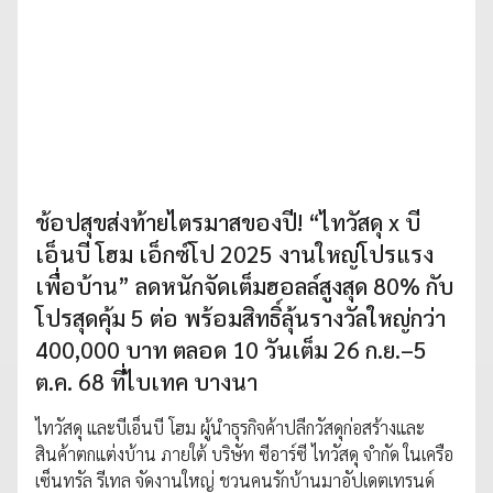
ช้อปสุขส่งท้ายไตรมาสของปี! “ไทวัสดุ x บี
เอ็นบี โฮม เอ็กซ์โป 2025 งานใหญ่โปรแรง
เพื่อบ้าน” ลดหนักจัดเต็มฮอลล์สูงสุด 80% กับ
โปรสุดคุ้ม 5 ต่อ พร้อมสิทธิ์ลุ้นรางวัลใหญ่กว่า
400,000 บาท ตลอด 10 วันเต็ม 26 ก.ย.–5
ต.ค. 68 ที่ไบเทค บางนา
ไทวัสดุ และบีเอ็นบี โฮม ผู้นำธุรกิจค้าปลีกวัสดุก่อสร้างและ
สินค้าตกแต่งบ้าน ภายใต้ บริษัท ซีอาร์ซี ไทวัสดุ จำกัด ในเครือ
เซ็นทรัล รีเทล จัดงานใหญ่ ชวนคนรักบ้านมาอัปเดตเทรนด์