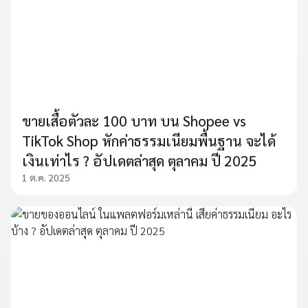
ขายเสื้อตัวละ 100 บาท บน Shopee vs
TikTok Shop หักค่าธรรมเนียมพื้นฐาน จะได้
เงินเท่าไร ? อัปเดตล่าสุด ตุลาคม ปี 2025
1 ต.ค. 2025