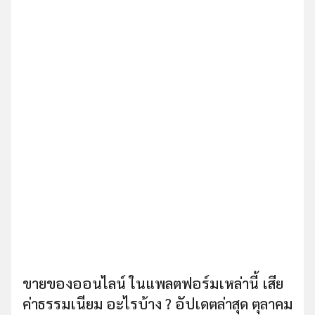
ขายของออนไลน์ ในแพลตฟอร์มเหล่านี้ เสีย
ค่าธรรมเนียม อะไรบ้าง ? อัปเดตล่าสุด ตุลาคม