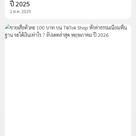
ปี 2025
2 ต.ค. 2025