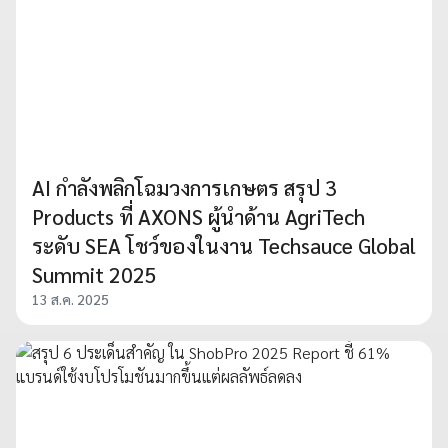
AI กำลังพลิกโฉมวงการเกษตร สรุป 3
Products ที่ AXONS ผู้นำด้าน AgriTech
ระดับ SEA โชว์ของในงาน Techsauce Global
Summit 2025
13 ส.ค. 2025