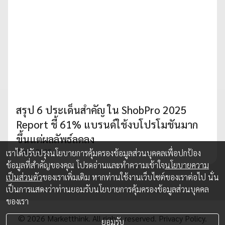
สรุป 6 ประเด็นสำคัญ ใน ShobPro 2025
Report ชี้ 61% แบรนด์ใช้งบโปรโมชันมาก
ขึ้นแต่ผลลัพธ์ลดลง
7 พ.ย. 2025
เราได้ปรับปรุงนโยบายการคุ้มครองข้อมูลส่วนบุคคลเพื่อปกป้อง
ข้อมูลที่สำคัญของคุณ โปรดอ่านและทำความเข้าใจ
นโยบายความ
เป็นส่วนตัว
ของเราเพิ่มเติม หากท่านใช้งานเว็บไซต์ของเราต่อไป นั่น
เป็นการแสดงว่าท่านยอมรับนโยบายการคุ้มครองข้อมูลส่วนบุคคล
ของเรา
© 2026 Marketthink. All rights reserved.
Privacy Policy.
ยอมรับ