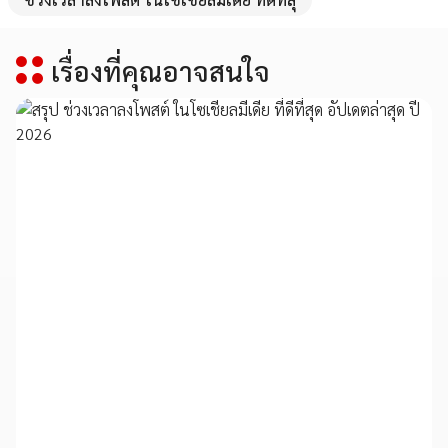
เรื่องที่คุณอาจสนใจ