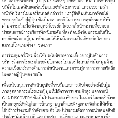
มร. ดิลิปราชากาเรีย (Dillip Rajakarier) ประธานเจ้าหน้าที่บริหารกลุ่ม
บริษัทไมเนอร์อินเตอร์เนชั่นแนลจำกัด (มหาชน) และประธานเจ้า
หน้าที่บริหารไมเนอร์โฮเทลส์ กล่าวว่า “เรารู้สึกตื่นเต้นมากที่จะได้
ขยายธุรกิจเข้าสู่ญี่ปุ่น ซึ่งเป็นตลาดหลักในการขยายธุรกิจของบริษัท
ผ่านความร่วมมือเชิงกลยุทธ์กับรอยัล โดยเราตั้งเป้าหมายที่จะมอบ
ประสบการณ์การบริการที่เหนือระดับ ที่สะท้อนถึงวัฒนธรรมอันเป็น
เอกลักษณ์ของญี่ปุ่น พร้อมเผยให้เห็นถึงความเป็นเลิศระดับโลกของ
แบรนด์โรงแรมต่าง ๆ ของเรา”
การร่วมทุนครั้งใหม่นี้จะใช้ประโยช์จากความเชี่ยวชาญในด้านการ
บริหารจัดการโรงแรมในระดับโลกของ ไมเนอร์ โฮเทลส์ สนับสนุนด้วย
ความแข็งแกร่งทางด้านการดำเนินงานและความรู้ทางการตลาดเชิงลึก
ในตลาดญี่ปุ่นของ รอยัล
เพื่อสนับสนุนการดำเนินธุรกิจที่ราบรื่นและการเติบโตอย่างยั่งยืนใน
ภาคอุตสาหกรรมโรงแรมญี่ปุ่นที่มีอัตราการขยายตัวสูง นอกจากนี้
GHA DISCOVERY ซึ่งเป็นโปรแกรมสมาชิกของ ไมเนอร์ โฮเทลส์ ยังจะ
เป็นกลยุทธ์สำคัญในการรักษาฐานลูกค้าและดึงดูดสมาชิกใหม่ให้เข้ามา
ใช้บริการโรงแรมที่กำลังขยายตัว โดยโปรแกรมดังกล่าวจะนำเสนอสิทธิ
ประโยชน์เหนือระดับและประสบการณ์ที่ออกแบบเฉพาะบุคคล เพื่อ