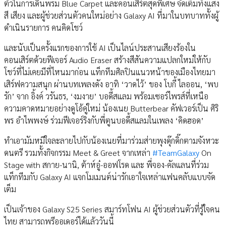
ตัวในการเดินพรม Blue Carpet และคอนเสิร์ตสุดพิเศษ จัดเต็มทั้งแสง
สี เสียง และผู้ช่วยส่วนตัวคนใหม่อย่าง Galaxy AI ที่มาในบทบาททั้งผู้
ดำเนินรายการ คนคิดโชว์
และนับเป็นครั้งแรกของการใช้ AI เป็นไลน์ประสานเสียงร้องใน
คอนเสิร์ตด้วยฟีเจอร์ Audio Eraser สร้างสีสันความแปลกใหม่ให้กับ
โชว์ที่ไม่เคยมีที่ไหนมาก่อน แท็กทีมศิลปินแนวหน้าของเมืองไทยมา
เสิร์ฟความสนุก ผ่านบทเพลงดัง อาทิ ‘วาดไว้’ ของ โบกี้ ไลออน, ‘พบ
รัก’ จาก อิ้งค์ วรันธร, ‘งมงาย’ บอดี้สแลม พร้อมเซอร์ไพรส์ที่เหนือ
ความคาดหมายอย่างดูโอ้คู่ใหม่ น้องเนย Butterbear คัฟเวอร์เป็น ศิริ
พร อำไพพงษ์ ร่วมฟีเจอร์ริงกับพี่ตูนบอดี้สแลมในเพลง ‘คิดฮอด’
ทำเอามัมหมีใจละลายไปกับน้องเนยที่มาร่วมส่ายพุงดุ๊กดิ๊กตามจังหวะ
ดนตรี รวมทั้งกิจกรรม Meet & Greet จากเหล่า
#TeamGalaxy
On
Stage with สกาย-นานิ, ต้าห์อู๋-ออฟโรด และ พี่จอง-คัลแลนที่ร่วม
แท็กทีมกับ Galaxy AI แจกโมเมนต์น่ารักเอาใจเหล่าแฟนคลับแบบจัด
เต็ม
เป็นเจ้าของ Galaxy S25 Series สมาร์ทโฟน AI ผู้ช่วยส่วนตัวที่รู้ใจคน
ไทย สามารถพรีออเดอร์ได้แล้ววันนี้