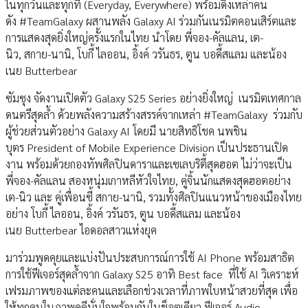
ในทุกวันและทุกที่ (Everyday, Everywhere) พร้อมดึงเหล่าคน
ดัง #TeamGalaxy ผสานพลัง Galaxy AI ร่วมกันเนรมิตคอนเสิร์ตและ
การแสดงสุดยิ่งใหญ่ครั้งแรกในไทย นำโดย พี่จอง-คัลแลน, เต-
นิว, สกาย-นานิ, โบกี้ ไลออน, อิ้งค์ วรันธร, ตูน บอดี้สแลม และน้อง
เนย Butterbear
ซัมซุง จัดงานเปิดตัว Galaxy S25 Series อย่างยิ่งใหญ่ เนรมิตเทศกาล
ดนตรีสุดล้ำ ด้วยพลังความสร้างสรรค์จากเหล่า #TeamGalaxy ร่วมกับ
ผู้ช่วยส่วนตัวอย่าง Galaxy AI โดยมี นายสิทธิโชค นพชิน
บุตร President of Mobile Experience Division เป็นประธานเปิด
งาน พร้อมด้วยกองทัพศิลปินดาราและเซเลบริตี้สุดฮอต ไม่ว่าจะเป็น
พี่จอง-คัลแลน สองหนุ่มเกาหลีหัวใจไทย, คู่จิ้นนักแสดงสุดฮอตอย่าง
เต-นิว และ คู่เพื่อนซี้ สกาย-นานิ, รวมทั้งศิลปินแนวหน้าของเมืองไทย
อย่าง โบกี้ ไลออน, อิ้งค์ วรันธร, ตูน บอดี้สแลม และน้อง
เนย Butterbear ไอดอลสาวแห่งยุค
มาร่วมพูดคุยและแบ่งปันประสบการณ์การใช้ AI Phone พร้อมสาธิต
การใช้ฟีเจอร์สุดล้ำจาก Galaxy S25 อาทิ Best face ที่ใช้ AI วิเคราะห์
เฟรมภาพของแต่ละคนและเลือกช่วงเวลาที่ภาพใบหน้าสวยที่สุด เพื่อ
ให้ทุกคนในภาพดูดีมั่นใจพร้อมกันในช็อตเดียว ฟีเจอร์ Audio