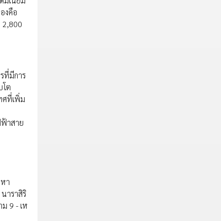
ดมิเนียม
มองคือ
า 2,800
ที่มีการ
ิบโต
ที่เพิ่ม
ไฟฟ้าสาย
มหา
นาราสิริ
าม 9 - เห