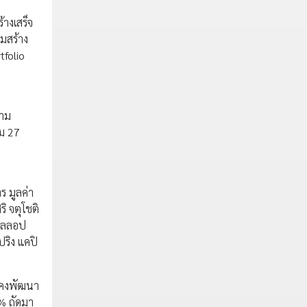
้างเสร็จ
่มสร้าง
tfolio
วาม
วม 27
ร มูลค่า
ิ จตุโชติ
เวลลอป
ปริง แคปิ
ังคงพัฒนา
0% ถัดมา