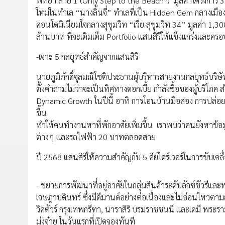
พัทยา สาย 1 (Only Step to the Beach*) มูลค่าโครงการ 3
ใหม่ในทำเล “นางลิ้นจี่” ทำเลที่เป็น Hidden Gem กลางเมือ
คอนโดมิเนียมใจกลางสุขุมวิท “เวีย สุขุมวิท 34” มูลค่า 1
ล้านบาท ที่จะเติมเต็ม Portfolio แสนสิริให้แข็งแกร่งและค
-เจาะ 5 กลยุทธ์สำคัญจากแสนสิริ
นายภูมิภักดิ์จุลมณีโชติประธานผู้บริหารสายงานกลยุทธ์บริษ
ตั้งคำถามไม่ว่าจะเป็นทิศทางดอกเบี้ย กำลังซื้อของผู้บริโภ
Dynamic Growth ในปีนี้ อาทิ การโอนบ้านมือสอง การปล่อยเช
ขึ้น
ทำให้คนทำงานหาที่พักอาศัยเพิ่มขึ้น เราพบว่าคนยังหาข้อมู
ต่างๆ และรถไฟฟ้า 20 บาทตลอดสาย
ปี 2568 แสนสิริให้ความสำคัญกับ 5 คีย์ไดร์เวอร์ในการขับเคลื่
- ขยายการพัฒนาที่อยู่อาศัยในกลุ่มสินค้าระดับลักซ์ชัวรีแ
เจษฎาบดินทร์ ซึ่งมีดีมานด์อย่างต่อเนื่องและไม่อ่อนไหวตา
วิคตัวร์ กรุงเทพกรีฑา, นาราสิริ บรมราชชนนี และเดมี พระร
ม่งจ๋าย ในวันแรกที่เปิดจองทันที