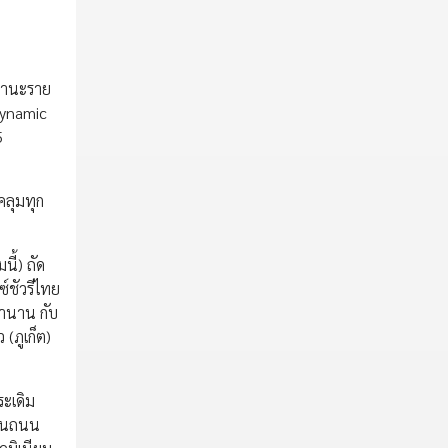
นฐานะราย
Dynamic
5
คลุมทุก
ี้) ถัด
์ชัวรีไทย
มานาน กับ
(ภูเก็ต)
ะเดิม
 บนถนน