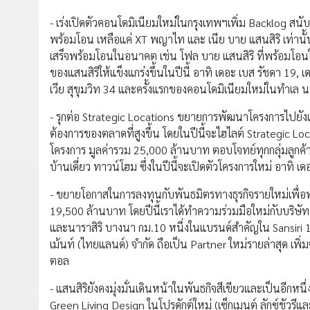
- เร่งเปิดตัวคอนโดมิเนียมใหม่ในกรุงเทพฯเพิ่ม Backlog สนับ
พร้อมโอน เหลือแค่ XT พญาไท และ เนีย บาย แสนสิริ เท่านั้น 
เสร็จพร้อมโอนในอนาคต เช่น โฟล บาย แสนสิริ ที่พร้อมโอนในป
ของแสนสิริให้แข็งแกร่งขึ้นในปีนี้ อาทิ เดอะ เบส รัชดา 19, เ
เวีย สุขุมวิท 34 และครั้งแรกของคอนโดมิเนียมใหม่ในทำเล นาง
- รุกต่อ Strategic Locations ขยายการพัฒนาโครงการไปยัง
ต้องการของตลาดที่สูงขึ้น โดยในปีนี้จะไฮไลต์ Strategic Loc
โครงการ มูลค่ารวม 25,000 ล้านบาท ตอบโจทย์ทุกกลุ่มลูกค้า
บ้านเดี่ยว ทาวน์โฮม ซึ่งในปีนี้จะเปิดตัวโครงการใหม่ อาทิ เดอ
- ขยายโอกาสในการลงทุนกับพันธมิตรทางธุรกิจรายใหม่เพื่อพั
19,500 ล้านบาท โดยปีนี้เราได้ทำความร่วมมือใหม่กับบริษัท ม
และนาราสิริ บางนา กม.10 หนึ่งในแบรนด์สำคัญใน Sansiri 10 Ea
เม้นท์ (ไทยแลนด์) จำกัด ถือเป็น Partner ใหม่รายล่าสุด เพิ่ม
ตอล
- แสนสิริยังคงมุ่งมั่นเดินหน้าในพันธกิจสีเขียวและเป็นอี
Green Living Design ในโปรดักต์ใหม่ (เซ็กเมนต์ ลักซ์ชัวรี