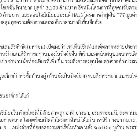
,000 ล้านบาท ราคาเริ่ม 6.99 ล้านบาท และครั้งแรกของการเปิดตัวคอนโ
งโลเคชันที่หายาก มูลค่า 3,100 ล้านบาท อีกหนึ่งโครงการที่ทุกคนจับตา
,300 ล้านบาท และคอนโดมิเนียมแบรนด์ HAUS โครงการล่าสุดใน T77 มูลค่
รอบคลุมทุกความต้องการและระดับราคามากยิ่งขึ้นอีกด้วย
ัทแสนสิริจำกัด (มหาชน) เปิดเผยว่า เราเห็นเซ็นทิเมนต์ตลาดหลายประการ
ค สำหรับ แสนสิริ เราขอชวนมองในปัจจัยอื่น ที่เป็นแรงสนับสนุนแผนการเต
่า จำนวนนักท่องเที่ยวที่เพิ่มขึ้น รวมถึงการลงทุนโดยตรงจากต่างประเทศ
ลเกี่ยวกับการซื้อบ้านอยู่ (บ้านยังเป็นปัจจัย 4) รวมถึงการขยายแนวรถ
อนองค์กร ได้แก่
ละพรีเมี่ยมในทำเลใหม่ที่มีศักยภาพสูง อาทิ บางนา, บรมราชชนนี, สะพาน
มสภาพตลาด โดยเตรียมเปิดตัวโครงการใหม่ ได้แก่ นาราสิริ บางนา กม.10, 
าม 9 – เหม่งจ๋ายที่ต่อยอดความสำเร็จในทำเล หลัง Sold Out บูก้าน พระร