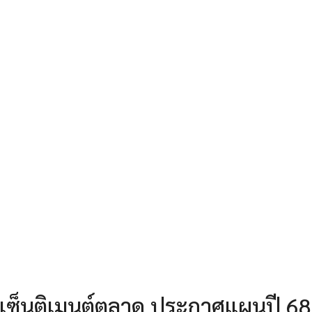
ุกเซ็นติเมนต์ตลาด ประกาศแผนปี 68