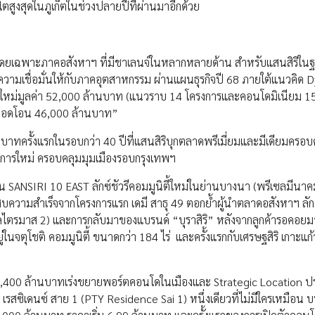
ตสูงสุดในภูเก็ตในช่วงปลายปีที่ผ่านมาอีกด้วย
ทาย โดยเฉพาะภาคอสังหาฯ ที่มีชาเลนจ์ในหลากหลายด้าน สำหรับแสนสิริใ
ความเชื่อมั่นให้กับภาคอุตสาหกรรม ผ่านแผนธุรกิจปี 68 ภายใต้แนวคิด 
ารใหม่มูลค่า 52,000 ล้านบาท (แนวราบ 14 โครงการและคอนโดมิเนียม 1
ยยอดโอน 46,000 ล้านบาท”
าทครั้งแรกในรอบกว่า 40 ปีที่แสนสิริบุกตลาดพรีเมี่ยมและมีเดียมครอบ
ครงการใหม่ ครอบคลุมมุมเมืองรอบกรุงเทพฯ
น SANSIRI 10 EAST ลักซ์ชัวรีคอมมูนิตี้ใหม่ในย่านบางนา (พรีเซลมีนาคมน
ะสบความสำเร็จจากโครงการแรก เดมี สาธุ 49 ตอกย้ำผู้นำตลาดอสังหาฯ ลักซ
ีเซลไตรมาส 2) และการกลับมาของแบรนด์ “บุราสิริ” หลังจากลูกค้ารอคอย
ในจตุโชติ คอมมูนิตี้ ขนาดกว่า 184 ไร่ และครั้งแรกกับเศรษฐสิริ เกาะแก้ว 
20,400 ล้านบาทเร่งขยายพอร์ตคอนโดในเมืองและ Strategic Location ปร
 เรสซิเดนซ์ สาย 1 (PTY Residence Sai 1) หนึ่งเดียวที่ไม่มีใครเหมือน