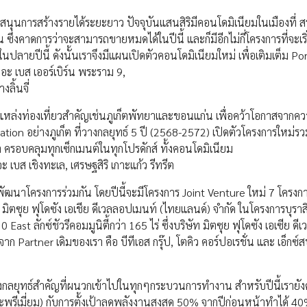
สนุนการสร้างรายได้ระยะยาว ปัจจุบันแสนสิริมีคอนโดมิเนียมในเมืองที่ สร
ซึ่งคาดการว่าจะสามารถขายหมดได้ในปีนี้ และก็มีอีกไม่กี่โครงการที่จะเริ
ลายปีนี้ ดังนั้นเราจึงมีแผนเปิดตัวคอนโดมิเนียมใหม่ เพื่อเติมเต็ม Por
ดอะ เบส เออร์เบิร์น พระราม 9,
ลิ้นจี่
แหล่งท่องเที่ยวสำคัญเช่นภูเก็ตพัทยาและขอนแก่น เพื่อคว้าโอกาสจากค
ation อย่างภูเก็ต ที่วางกลยุทธ์ 5 ปี (2568-2572) เปิดตัวโครงการใหม่ร
 ครอบคลุมทุกเซ็กเมนต์ในทุกโปรดักส์ ทั้งคอนโดมิเนียม
ะ เบส เชิงทะเล, เศรษฐสิริ เกาะแก้ว รีทรีต
ฒนาโครงการร่วมกัน โดยปีนี้จะมีโครงการ Joint Venture ใหม่ 7 โครงกา
ิตซุย ฟุโดซัง เอเชีย ดีเวลลอปเมนท์ (ไทยแลนด์) จำกัด ในโครงการบุราสิร
st ลักซ์ชัวรีคอมมูนิตี้กว่า 165 ไร่ ซึ่งบริษัท มิตซุย ฟุโดซัง เอเซีย ดี
จาก Partner เดิมของเรา คือ บีทีเอส กรุ๊ป, โตคิว คอร์ปอเรชั่น และ เอ็กซ์ส
กหนึ่งกลยุทธ์สำคัญที่ผนวกเข้าไปในทุกๆกระบวนการทำงาน สำหรับปีนี้เราย
และพรีเมี่ยม) กับการตั้งเป้าลดพลังงานสูงสุด 50% จากปีก่อนหน้าทำได้ 4