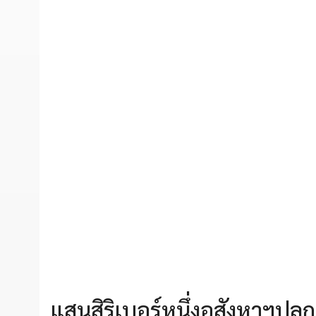
แสนสิริเบอร์หนึ่งอสังหาฯปล