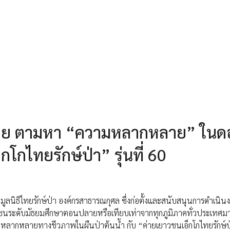
ลาย ตามหา “ความหลากหลาย” ในด
โกไทยรักษ์ป่า” รุ่นที่ 60
ูลนิธิไทยรักษ์ป่า องค์กรสาธารณกุศล ซึ่งก่อตั้งและสนับสนุนการดำเนิ
ะดับมัธยมศึกษาตอนปลายหรือเทียบเท่าจากทุกภูมิภาคทั่วประเทศมาร
ลากหลายทางชีวภาพในผืนป่าต้นน้ำ กับ “ค่ายเยาวชนเอ็กโกไทยรักษ์ป่า 