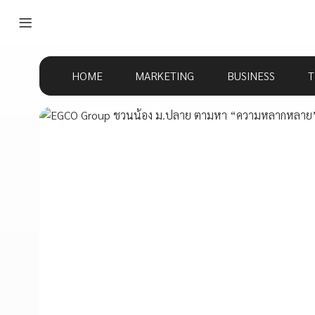
HOME
MARKETING
BUSINESS
T