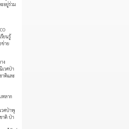
อยู่ร่วม
GCO
ียนรู้
อข่าย
ทาง
ิเวศป่า
มชาติและ
วามหลาก
เวศป่าพุ
ชาติ ป่า