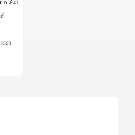
าร ได้แก่
ด้
ม 2568