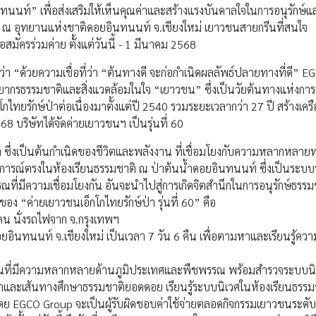
” เพื่อส่งเสริมให้เห็นคุณค่าและสร้างแรงบันดาลใจในการอนุรักษ์และ
568 ณ อุทยานแห่งชาติดอยอินทนนท์ จ.เชียงใหม่ เยาวชนสายกรีนที่สนใจ
สมัครร่วมค่าย ตั้งแต่วันนี้ - 1 มีนาคม 2568
ว่า “ด้วยความเชื่อที่ว่า “ต้นทางดี จะก่อกำเนิดผลลัพธ์ปลายทางที่ดี” E
ากรธรรมชาติและสิ่งแวดล้อมในใจ “เยาวชน” ซึ่งเป็นวัยต้นทางแห่งการเร
ยรักษ์ป่าต่อเนื่องมาตั้งแต่ปี 2540 รวมระยะเวลากว่า 27 ปี สร้างเครื
8 บริษัทได้จัดค่ายเยาวชนฯ เป็นรุ่นที่ 60
น้ำ ซึ่งเป็นต้นกำเนิดของชีวิตและพลังงาน ที่เชื่อมโยงกับความหลากหลาย
รณ์ตรงในห้องเรียนธรรมชาติ ณ ป่าต้นน้ำดอยอินทนนท์ ซึ่งเป็นระบบน
ณที่มีความเชื่อมโยงกัน อันจะนำไปสู่การเกิดจิตสำนึกในการอนุรักษ์ธรร
 “ค่ายเยาวชนเอ็กโกไทยรักษ์ป่า รุ่นที่ 60” คือ
น นั่งรถไฟจาก จ.กรุงเทพฯ
ยอินทนนท์ จ.เชียงใหม่ เป็นเวลา 7 วัน 6 คืน เพื่อตามหาและเรียนรู้ค
ปานที่มีความหลากหลายด้านภูมิประเทศและพืชพรรณ พร้อมสำรวจระบบนิ
กาและเส้นทางศึกษาธรรมชาติยอดดอย เรียนรู้ระบบนิเวศในห้องเรียนธรรม
ดย EGCO Group จะเป็นผู้รับผิดชอบค่าใช้จ่ายตลอดกิจกรรมเยาวชนระดับ