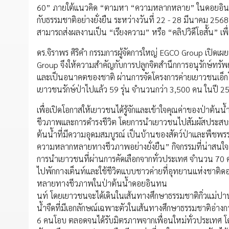
60” ภายใต้แนวคิด “ตามหา “ความหลากหลาย” ในดอยอินทนนท์
กับธรรมชาติอย่างยั่งยืน ระหว่างวันที่ 22 - 28 มีนาคม 2
สามารถส่งผลงานเป็น “เรียงความ” หรือ “คลิปวิดีโอสั้น” เพื่อ
ดร.จิราพร ศิริคำ กรรมการผู้จัดการใหญ่ EGCO Group เปิดเผย
Group จึงให้ความสำคัญกับการปลูกจิตสำนึกการอนุรักษ์ทรัพย
และเป็นอนาคตของชาติ ผ่านการจัดโครงการค่ายเยาวชนเอ็กโกไท
เยาวชนรักษ์ป่าไปแล้ว 59 รุ่น จำนวนกว่า 3,500 คน ในปี 256
เพื่อเปิดโอกาสให้เยาวชนได้รู้จักและเข้าใจคุณค่าของป่าต้น
ชีวภาพและการดำรงชีวิต โดยการนำเยาวชนไปสัมผัสประสบกา
ต้นน้ำที่มีความอุดมสมบูรณ์ เป็นบ้านของสัตว์ป่าและพืชพรร
ความหลากหลายทางชีวภาพอย่างยั่งยืน” กิจกรรมที่น่าสนใจของ
การนำเยาวชนที่ผ่านการคัดเลือกจากทั่วประเทศ จำนวน 70 ค
ไปพักกางเต็นท์และใช้ชีวิตแบบชาวค่ายที่อุทยานแห่งชาติดอ
หลายทางชีวภาพในป่าต้นน้ำดอยอินทน
นท์ โดยเยาวชนจะได้เดินในเส้นทางศึกษาธรรมชาติกิ่วแม่
น้ำจืดที่มีเอกลักษณ์เฉพาะตัวในเส้นทางศึกษาธรรมชาติอ่าง
6 คนโอบ ตลอดจนได้รับมิตรภาพจากเพื่อนใหม่ทั่วประเทศ โ