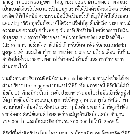
นายฐากร ปิยะพันธ์ ผู้จัดการใหญ่ ทีเอ็มบีธนชาต เปิดเผยว่า ทีทีบีถือ
เป็นแบงก์เดียวในไทย และเป็นแบงก์แรกที่ได้เปิดตัวบัตรเดบิตและบัตร
เครดิต ทีทีบี ดิสนีย์ ความร่วมมือนี้ถือเป็นครั้งสำคัญที่ทีทีบีได้ส่งมอบ
แคมเปญ “ชีวิตทุกวันอัศจรรย์ได้จริง” เพื่อให้ลูกค้าเข้าถึงประสบการณ์
ความสนุก ความคุ้มค่าในทุก ๆ วัน อาทิ สิทธิประโยชน์จากการรับเงิน
คืนสูงสุด 2% ทุกการใช้จ่ายออนไลน์ผ่านบัตรเดบิต และมีสิทธิ์ใช้ e-
Slip หลากหลายธีมดังจากดิสนีย์ สำหรับบัตรเครดิตรับคะแนนสะสม
สูงสุด 5 เท่า และเลือกทำรายการแบ่งจ่าย 0% นานถึง 6 เดือน กับร้าน
ค้าดิสนีย์ที่ร่วมรายการทั้งการใช้จ่ายหน้าร้านค้าและการทำรายการ
ผ่านออนไลน์
รวมถึงการจองกิจกรรมดิสนีย์ผ่าน Klook โดยทำรายการแบ่งจ่ายได้เอง
ผ่านบริการ ttb so goood บนแอป ทีทีบี ทัช นอกจากนี้ ทีทีบียังได้จับ
มือกับ 11 พันธมิตรชั้นนำระดับประเทศ ส่งมอบโปรโมชันเอ็กซ์คลูซีฟ
ให้ลูกค้าผู้ถือบัตร ครอบคลุมทุกการใช้จ่าย ทุกหมวด ทุกไลฟ์สไตล์ ทั้ง
ความบันเทิง กิน-เที่ยว-ช้อป และเร็ว ๆ นี้เตรียมพบกับเอ็กซ์คูลซีฟดีล
จากฮ่องกง ดิสนีย์แลนด์ โดยคาดว่าจะมีลูกค้าเปิดบัตรเดบิต จำนวน
725,000 ใบ และบัตรเครดิต จำนวน 300,000 ใบ ในปี 2568 นี้
ทีทีบีเชื่อว่าสิทธิประโยชน์จากแคมเปญบัตรเดบิตและบัตรเครดิต ทีทีบี