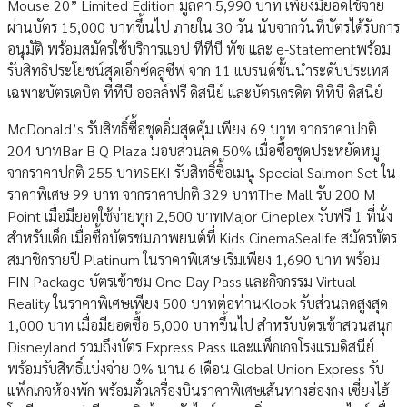
Mouse 20” Limited Edition มูลค่า 5,990 บาท เพียงมียอดใช้จ่าย
ผ่านบัตร 15,000 บาทขึ้นไป ภายใน 30 วัน นับจากวันที่บัตรได้รับการ
อนุมัติ พร้อมสมัครใช้บริการแอป ทีทีบี ทัช และ e-Statementพร้อม
รับสิทธิประโยชน์สุดเอ็กซ์คลูซีฟ จาก 11 แบรนด์ชั้นนำระดับประเทศ
เฉพาะบัตรเดบิต ทีทีบี ออลล์ฟรี ดิสนีย์ และบัตรเครดิต ทีทีบี ดิสนีย์
McDonald’s รับสิทธิ์ซื้อชุดอิ่มสุดคุ้ม เพียง 69 บาท จากราคาปกติ
204 บาทBar B Q Plaza มอบส่วนลด 50% เมื่อซื้อชุดประหยัดหมู
จากราคาปกติ 255 บาทSEKI รับสิทธิ์ซื้อเมนู Special Salmon Set ใน
ราคาพิเศษ 99 บาท จากราคาปกติ 329 บาทThe Mall รับ 200 M
Point เมื่อมียอดใช้จ่ายทุก 2,500 บาทMajor Cineplex รับฟรี 1 ที่นั่ง
สำหรับเด็ก เมื่อซื้อบัตรชมภาพยนต์ที่ Kids CinemaSealife สมัครบัตร
สมาชิกรายปี Platinum ในราคาพิเศษ เริ่มเพียง 1,690 บาท พร้อม
FIN Package บัตรเข้าชม One Day Pass และกิจกรรม Virtual
Reality ในราคาพิเศษเพียง 500 บาทต่อท่านKlook รับส่วนลดสูงสุด
1,000 บาท เมื่อมียอดซื้อ 5,000 บาทขึ้นไป สำหรับบัตรเข้าสวนสนุก
Disneyland รวมถึงบัตร Express Pass และแพ็กเกจโรงแรมดิสนีย์
พร้อมรับสิทธิ์แบ่งจ่าย 0% นาน 6 เดือน Global Union Express รับ
แพ็กเกจห้องพัก พร้อมตั๋วเครื่องบินราคาพิเศษเส้นทางฮ่องกง เซี่ยงไฮ้