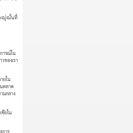
ุ่งมั่นที่
ิการณ์ใน
ยาวของเรา
ยภายใน
รในตลาด
ท่ามกลาง
เซียใน
ละการ