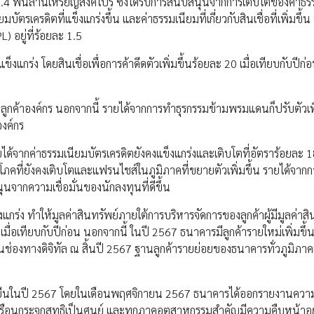
่ 2.4 พันล้านเหรียญสิงคโปร์ ซึ่งได้รับการสนับสนุนจากการเติบโตของค่าธ
บัตรเครดิตที่แข็งแกร่งขึ้น และค่าธรรมเนียมที่เกี่ยวกับสินเชื่อที่เพิ่มขึ
) อยู่ที่ร้อยละ 1.5
แกร่ง โดยสินเชื่อเพื่อการค้าดีดตัวเพิ่มขึ้นร้อยละ 20 เมื่อเทียบกับปีก่อน
ค้าลูกค้าองค์กร นอกจากนี้ รายได้จากการทำธุรกรรมข้ามพรมแดนก็ปรับตัวเพิ
องค์กร
ได้จากค่าธรรมเนียมบัตรเครดิตยังคงแข็งแกร่งและเติบโตที่อัตราร้อยละ 18
ิโภคที่ยังคงเติบโตและแฟรนไชส์ในภูมิภาคที่ขยายตัวเพิ่มขึ้น รายได้จาก
สนุนจากความเชื่อมั่นของนักลงทุนที่ดีขึ้น
งแกร่ง ทำให้มูลค่าสินทรัพย์ภายใต้การบริหารจัดการของลูกค้าผู้มีมูลค่าสิ
 เมื่อเทียบกับปีก่อน นอกจากนี้ ในปี 2567 ธนาคารมีลูกค้ารายใหม่เพิ่มขึ้
านช่องทางดิจิทัล ณ สิ้นปี 2567 ฐานลูกค้ารายย่อยของธนาคารทั่วภูมิภาค
ยั่งยืนในปี 2567 โดยในเดือนพฤศจิกายน 2567 ธนาคารได้ออกรายงานควา
ซเรือนกระจกสุทธิเป็นศูนย์ และทุกภาคอุตสาหกรรมสำคัญมีความคืบหน้าอย