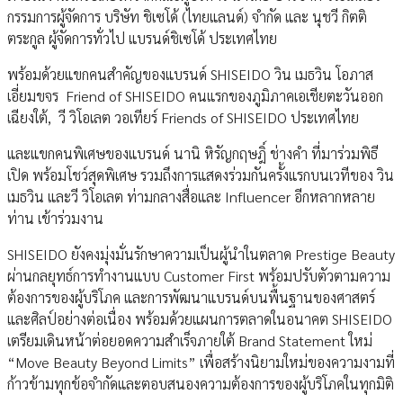
กรรมการผู้จัดการ บริษัท ชิเซโด้ (ไทยแลนด์) จำกัด และ นุชวี กิตติ
ตระกูล ผู้จัดการทั่วไป แบรนด์ชิเซโด้ ประเทศไทย
พร้อมด้วยแขกคนสำคัญของแบรนด์ SHISEIDO วิน เมธวิน โอภาส
เอี่ยมขจร Friend of SHISEIDO คนแรกของภูมิภาคเอเชียตะวันออก
เฉียงใต้, วี วิโอเลต วอเทียร์ Friends of SHISEIDO ประเทศไทย
และแขกคนพิเศษของแบรนด์ นานิ หิรัญกฤษฎิ์ ช่างคำ ที่มาร่วมพิธี
เปิด พร้อมโชว์สุดพิเศษ รวมถึงการแสดงร่วมกันครั้งแรกบนเวทีของ วิน
เมธวิน และวี วิโอเลต ท่ามกลางสื่อและ Influencer อีกหลากหลาย
ท่าน เข้าร่วมงาน
SHISEIDO ยังคงมุ่งมั่นรักษาความเป็นผู้นำในตลาด Prestige Beauty
ผ่านกลยุทธ์การทำงานแบบ Customer First พร้อมปรับตัวตามความ
ต้องการของผู้บริโภค และการพัฒนาแบรนด์บนพื้นฐานของศาสตร์
และศิลป์อย่างต่อเนื่อง พร้อมด้วยแผนการตลาดในอนาคต SHISEIDO
เตรียมเดินหน้าต่อยอดความสำเร็จภายใต้ Brand Statement ใหม่
“Move Beauty Beyond Limits” เพื่อสร้างนิยามใหม่ของความงามที่
ก้าวข้ามทุกข้อจำกัดและตอบสนองความต้องการของผู้บริโภคในทุกมิติ