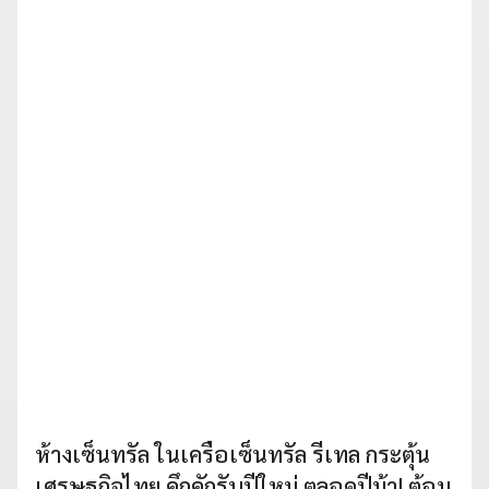
ห้างเซ็นทรัล ในเครือเซ็นทรัล รีเทล กระตุ้น
เศรษฐกิจไทย คึกคักรับปีใหม่ ตลอดปีม้า! ต้อน