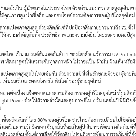
โลก* แต่ยังเป็น ผู้นำตลาดในประเทศไทย ด้วยส่วนแบ่งการตลาดสูงสุดในหล
ี่มีคุณภาพสูง น่าเชื่อถือ และตอบโจทย์ความต้องการของผู้บริโภคยุคใหม่
มีส่วนแบ่งตลาดสูงสุด ด้วยผลิตภัณฑ์ที่ปกป้องกลิ่นกายยาวนานถึง 72 ชั่ว
ที่ให้ความสำคัญกับทั้ง ประสิทธิภาพและความยั่งยืน โดยยอดขายต่อปีสูง
ระเทศไทย เป็น แบรนด์กันแดดอันดับ 1 ของโลกด้วยนวัตกรรม UV Protect
พัฒนาสูตรให้เหมาะกับทุกสภาพผิว ไม่ว่าจะเป็น ผิวมัน ผิวแห้ง หรือผิ
ส่วนแบ่งตลาดสูงสุดในไทยเช่นกัน ด้วยความเข้าใจในลักษณะผิวของผู้ชายที
าย เห็นผลเร็ว และตอบโจทย์ไลฟ์สไตล์ของผู้ชายยุคใหม่
อย่างต่อเนื่อง เพื่อตอบสนองความต้องการของผู้บริโภคยุคใหม่ ทั้ง ผลิตภ
ght Power ช่วยให้ผิวกระจ่างใสและสุขภาพดีใน 7 วัน และในปีนี้นีเวียยังค
ย
ือกซื้อผลิตภัณฑ์ โดย 88% ของผู้บริโภคชาวไทยต้องการเปลี่ยนไปใช้ผลิตภั
รนด์ แต่เป็นความรับผิดชอบ จึงมุ่งมั่นที่จะเป็นผู้นำในการพัฒนา ผลิตภัณฑ์
่งแวดล้อม ตั้งแต่การเลือกใช้วัตถุดิบ ไปจนถึงการพัฒนาบรรจุภัณฑ์ที่ยั่