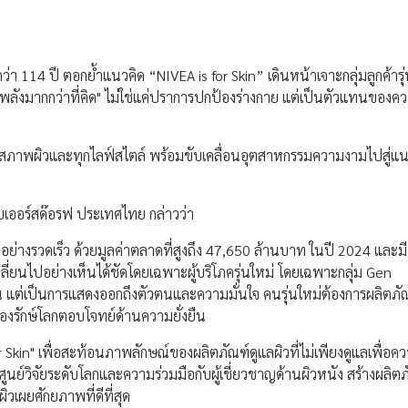
า 114 ปี ตอกย้ำแนวคิด “NIVEA is for Skin” เดินหน้าเจาะกลุ่มลูกค้ารุ
ลังมากกว่าที่คิด" ไม่ใช่แค่ปราการปกป้องร่างกาย แต่เป็นตัวแทนของคว
ื่อทุกสภาพผิวและทุกไลฟ์สไตล์ พร้อมขับเคลื่อนอุตสาหกรรมความงามไปสู่แน
ไบเออร์สด๊อรฟ ประเทศไทย กล่าวว่า
่างรวดเร็ว ด้วยมูลค่าตลาดที่สูงถึง 47,650 ล้านบาท ในปี 2024 และม
ี่ยนไปอย่างเห็นได้ชัดโดยเฉพาะผู้บริโภครุ่นใหม่ โดยเฉพาะกลุ่ม Gen
น แต่เป็นการแสดงออกถึงตัวตนและความมั่นใจ คนรุ่นใหม่ต้องการผลิตภัณฑ
ต้องรักษ์โลกตอบโจทย์ด้านความยั่งยืน
or Skin" เพื่อสะท้อนภาพลักษณ์ของผลิตภัณฑ์ดูแลผิวที่ไม่เพียงดูแลเพื่อ
ูนย์วิจัยระดับโลกและความร่วมมือกับผู้เชี่ยวชาญด้านผิวหนัง สร้างผลิตภั
ิวเผยศักยภาพที่ดีที่สุด