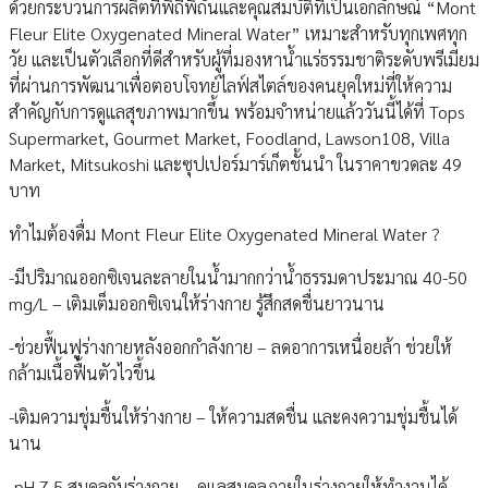
ด้วยกระบวนการผลิตที่พิถีพิถันและคุณสมบัติที่เป็นเอกลักษณ์ “Mont
Fleur Elite Oxygenated Mineral Water” เหมาะสำหรับทุกเพศทุก
วัย และเป็นตัวเลือกที่ดีสำหรับผู้ที่มองหาน้ำแร่ธรรมชาติระดับพรีเมียม
ที่ผ่านการพัฒนาเพื่อตอบโจทย์ไลฟ์สไตล์ของคนยุคใหม่ที่ให้ความ
สำคัญกับการดูแลสุขภาพมากขึ้น พร้อมจำหน่ายแล้ววันนี้ได้ที่ Tops
Supermarket, Gourmet Market, Foodland, Lawson108, Villa
Market, Mitsukoshi และซุปเปอร์มาร์เก็ตชั้นนำ ในราคาขวดละ 49
บาท
ทำไมต้องดื่ม Mont Fleur Elite Oxygenated Mineral Water ?
-มีปริมาณออกซิเจนละลายในน้ำมากกว่าน้ำธรรมดาประมาณ 40-50
mg/L – เติมเต็มออกซิเจนให้ร่างกาย รู้สึกสดชื่นยาวนาน
-ช่วยฟื้นฟูร่างกายหลังออกกำลังกาย – ลดอาการเหนื่อยล้า ช่วยให้
กล้ามเนื้อฟื้นตัวไวขึ้น
-เติมความชุ่มชื้นให้ร่างกาย – ให้ความสดชื่น และคงความชุ่มชื้นได้
นาน
-pH 7.5 สมดุลกับร่างกาย – ดูแลสมดุลภายในร่างกายให้ทำงานได้