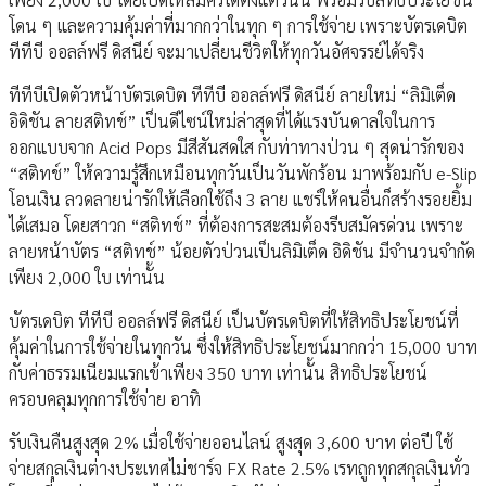
โดน ๆ และความคุ้มค่าที่มากกว่าในทุก ๆ การใช้จ่าย เพราะบัตรเดบิต
ทีทีบี ออลล์ฟรี ดิสนีย์ จะมาเปลี่ยนชีวิตให้ทุกวันอัศจรรย์ได้จริง
ทีทีบีเปิดตัวหน้าบัตรเดบิต ทีทีบี ออลล์ฟรี ดิสนีย์ ลายใหม่ “ลิมิเต็ด
อิดิชัน ลายสติทช์” เป็นดีไซน์ใหม่ล่าสุดที่ได้แรงบันดาลใจในการ
ออกแบบจาก Acid Pops มีสีสันสดใส กับท่าทางป่วน ๆ สุดน่ารักของ
“สติทช์” ให้ความรู้สึกเหมือนทุกวันเป็นวันพักร้อน มาพร้อมกับ e-Slip
โอนเงิน ลวดลายน่ารักให้เลือกใช้ถึง 3 ลาย แชร์ให้คนอื่นก็สร้างรอยยิ้ม
ได้เสมอ โดยสาวก “สติทช์” ที่ต้องการสะสมต้องรีบสมัครด่วน เพราะ
ลายหน้าบัตร “สติทช์” น้อยตัวป่วนเป็นลิมิเต็ด อิดิชัน มีจำนวนจำกัด
เพียง 2,000 ใบ เท่านั้น
บัตรเดบิต ทีทีบี ออลล์ฟรี ดิสนีย์ เป็นบัตรเดบิตที่ให้สิทธิประโยชน์ที่
คุ้มค่าในการใช้จ่ายในทุกวัน ซึ่งให้สิทธิประโยชน์มากกว่า 15,000 บาท
กับค่าธรรมเนียมแรกเข้าเพียง 350 บาท เท่านั้น สิทธิประโยชน์
ครอบคลุมทุกการใช้จ่าย อาทิ
รับเงินคืนสูงสุด 2% เมื่อใช้จ่ายออนไลน์ สูงสุด 3,600 บาท ต่อปี ใช้
จ่ายสกุลเงินต่างประเทศไม่ชาร์จ FX Rate 2.5% เรทถูกทุกสกุลเงินทั่ว