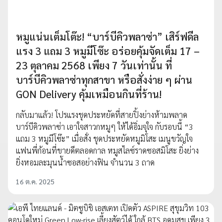
หมูแน่นเต็มโต๊ะ! “บาร์บีคิวพลาซ่า” เสิร์ฟดีล
แรง 3 แถม 3 หมูมีโซ๊ะ อร่อยคุ้มจัดเต็ม 17 –
23 ตุลาคม 2568 เพียง 7 วันเท่านั้น ที่
บาร์บีคิวพลาซ่าทุกสาขา หรือสั่งง่าย ๆ ผ่าน
GON Delivery คุ้มเหมือนกินที่ร้าน!
กลับมาแล้ว! โปรแรงชุดประหยัดที่สายปิ้งย่างห้ามพลาด
บาร์บีคิวพลาซ่า เอาใจสาวกหมูๆ ให้ได้อิ่มจุใจ กับรอบนี้ “3
แถม 3 หมูมีโซ๊ะ” เมื่อสั่ง ชุดประหยัดหมูมิโสะ เมนูขวัญใจ
แฟนพี่ก้อนที่ขายดีตลอดกาล หมูสไลซ์ราดซอสมิโสะ ยิ่งย่าง
ยิ่งหอมละมุนน้ำซอสอย่างฟิน จำนวน 3 ถาด
16 ต.ค. 2025