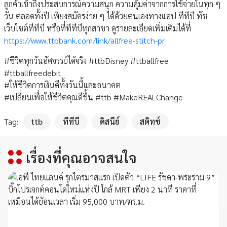
ลูกค้าเข้าถึงประสบการณ์ความสนุก ความคุ้มค่าจากการใช้จ่ายในทุก ๆ
วัน ตลอดทั้งปี เพียงสมัครง่าย ๆ ได้ด้วยตนเองทางแอป ทีทีบี ทัช
เว็บไซต์ทีทีบี หรือที่ทีทีบีทุกสาขา ดูรายละเอียดเพิ่มเติมได้ที่
https://www.ttbbank.com/link/allfree-stitch-pr
#ชีวิตทุกวันอัศจรรย์ได้จริง #ttbDisney #ttballfree
#ttballfreedebit
#ให้ชีวิตการเงินดีทั้งวันนี้และอนาคต
#เปลี่ยนเพื่อให้ชีวิตคุณดีขึ้น #ttb #MakeREALChange
Tag:
ttb
ทีทีบี
ดิสนีย์
สติทช์
เรื่องที่คุณอาจสนใจ