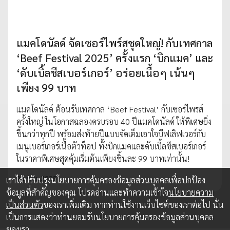
แมคโดนัลด์ จัดเซอร์ไพร์สชุดใหญ่! กับเทศกาล
‘Beef Festival 2025’ ครั้งแรก ‘บิกแมค’ และ
‘ดับเบิ้ลชีสเบอร์เกอร์’ อร่อยเนื้อๆ เน้นๆ
เพียง 99 บาท
แมคโดนัลด์ ต้อนรับเทศกาล ‘Beef Festival’ กับเซอร์ไพรส์
ครั้งใหญ่ ในโอกาสฉลองครบรอบ 40 ปีแมคโดนัลด์ ให้พิเศษยิ่ง
ขึ้นกว่าทุกปี พร้อมส่งท้ายปีแบบจัดเต็มเอาใจบีฟเลิฟเวอร์กับ
เมนูเบอร์เกอร์เนื้อตัวท็อป ทั้งบิกแมคและดับเบิ้ลชีสเบอร์เกอร์
ในราคาพิเศษสุดคุ้มเริ่มต้นเพียงชิ้นละ 99 บาทเท่านั้น!
25 พ.ย. 2025
เราได้ปรับปรุงนโยบายการคุ้มครองข้อมูลส่วนบุคคลเพื่อปกป้อง
ข้อมูลที่สำคัญของคุณ โปรดอ่านและทำความเข้าใจ
นโยบายความ
เป็นส่วนตัว
ของเราเพิ่มเติม หากท่านใช้งานเว็บไซต์ของเราต่อไป นั่น
เป็นการแสดงว่าท่านยอมรับนโยบายการคุ้มครองข้อมูลส่วนบุคคล
ของเรา