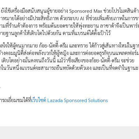
ยังใช้เครื่องมือสนับสนุนผู้ขายอย่าง Sponsored Max ช่วยโปรโมตสินค้
หมายได้อย่างมีประสิทธิภาพ ด้วยระบบ AI ที่ช่วยเพิ่มศักยภาพในการขาย
ที่ร้านค้าต้องการ พร้อมดันยอดขายให้พุ่งทะยาน ลาซาด้าจึงเป็นพาร์
ยายฐานลูกค้าให้เติบโตไปด้วยกัน ตามที่แบรนด์ได้ตั้งเป้าไว้
จให้ผู้คนมากมาย ก้อย-นัตตี้-ดรีม และทราย ได้ก้าวสู่เส้นทางใหม่ในฐา
รสร้างคอมมูนิตี้ส่งต่อพลังบวกให้ผู้หญิง และการต่อยอดธุรกิจบนแพลตฟอร์
ิบโตอย่างมั่นคงจนถึงวันนี้ แม้ว่าชื่อเสียงของก้อย-นัตตี้-ดรีม จะช่วย
ื่อว่าในวันหนึ่งแบรนด์จะสามารถยืนหยัดด้วยตัวเอง และเป็นที่จดจำในฐานะ 
r
รถเยี่ยมชมได้ที่
เว็บไซต์ Lazada Sponsored Solutions