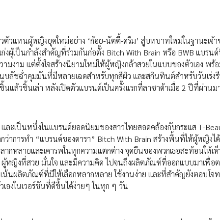
ัวแทนผู้หญิงยุคใหม่อย่าง ‘ก้อย-นัตตี้-ดรีม’ สู่บทบาทใหม่ในฐานะเจ้
่งผู้เป็นกำลังสำคัญที่ร่วมกันก่อตั้ง Bitch With Brain หรือ BWB แบรนด์บิ
วามงาม แต่ตั้งใจสร้างนิยามใหม่ให้ผู้หญิงกล้าสวยในแบบของตัวเอง พร้อ
บลัชฉ่ำคุมมันที่มีหลายเฉดสำหรับทุกสีผิว และสกินทินต์สำหรับวันเร่งรีบ
นแล้วชิ้นเล่า หลังเปิดตัวแบรนด์เป็นครั้งแรกที่ลาซาด้าเมื่อ 2 ปีที่ผ่านม
้น และเป็นหนึ่งในแบรนด์ยอดนิยมของสาวไทยสอดคล้องกับกระแส T-Beaut
าการทำ “แบรนด์ของดารา” Bitch With Brain สร้างพื้นที่ให้ผู้หญิงได้
่หลากหลายและเคารพในทุกความแตกต่าง จุดยืนของพวกเธอสะท้อนให้เห็นไ
ึง ผู้หญิงที่สวย มั่นใจ และมีความคิด ไปจนถึงผลิตภัณฑ์ที่ออกแบบมาเพื่
้นผลิตภัณฑ์ที่มีให้เลือกหลากหลาย ใช้งานง่าย และที่สำคัญยังตอบโจท
งในเวอร์ชันที่ดีขึ้นได้ง่ายๆ ในทุก ๆ วัน