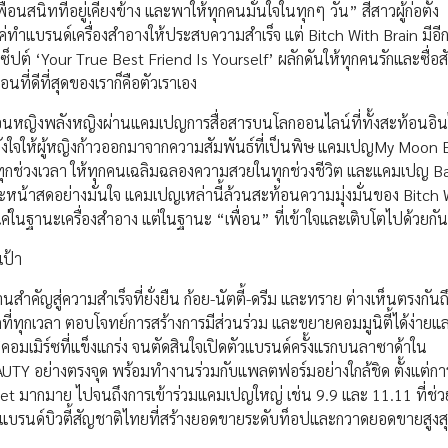
นสนิทที่อยู่เคียงข้าง และพาให้ทุกคนมั่นใจในทุกๆ วัน” สี่สาวผู้ก่อตั้ง
ค่ทำแบรนด์เครื่องสำอางให้ประสบความสำเร็จ แต่ Bitch With Brain มีอีก
ซ็ปต์ ‘Your True Best Friend Is Yourself’ ผลักดันให้ทุกคนรักและซื่อสั
ที่ดีที่สุดของเราก็คือตัวเราเอง
ี้เพื่อนหญิงพลังหญิงผ่านแคมเปญการสื่อสารบนโลกออนไลน์ที่ทั้งสะท้อนอิ
งใจให้ผู้หญิงก้าวออกมาจากความสัมพันธ์ที่เป็นพิษ แคมเปญMy Moon Er
ทุกช่วงเวลา ให้ทุกคนเฉลิมฉลองความสวยในทุกช่วงชีวิต และแคมเปญ B
และหน้าสดอย่างมั่นใจ แคมเปญเหล่านี้ล้วนสะท้อนความมุ่งมั่นของ Bitch 
ใช่แค่ในฐานะเครื่องสำอาง แต่ในฐานะ “เพื่อน” ที่เข้าใจและเติบโตไปด้วยกัน
เป้า
สำคัญสู่ความสำเร็จที่ยั่งยืน ก้อย-นัตตี้-ดรีม และทราย ต่างเห็นตรงกันถ
ี่ทุกเวลา ตอบโจทย์การสร้างการมีส่วนร่วม และขยายคอมมูนิตี้ได้ง่ายแ
ีคอมเมิร์ซที่แข็งแกร่ง จนตัดสินใจเปิดตัวแบรนด์ครั้งแรกบนลาซาด้าใน
EAUTY อย่างตรงจุด พร้อมทำงานร่วมกับแพลตฟอร์มอย่างใกล้ชิด ตั้งแต่การ
 Set มากมาย ไปจนถึงการเข้าร่วมแคมเปญใหญ่ เช่น 9.9 และ 11.11 ที่ช่ว
นแบรนด์บิวตี้สัญชาติไทยที่สร้างยอดขายระดับท็อปและกวาดยอดขายสูงสุ