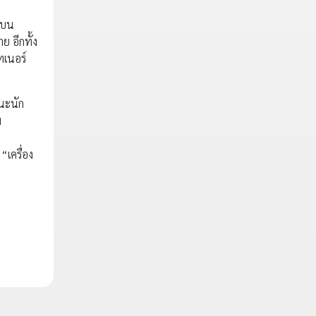
าบน
 อีกทั้ง
ทเนอร์
นะนัก
ม
“เครื่อง