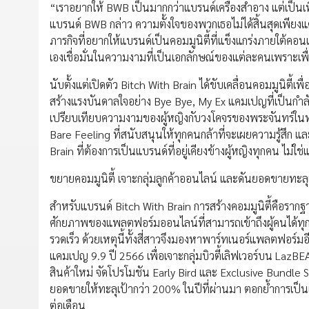
“เราอยากให้ BWB เป็นมากกว่าแบรนด์เครื่องสำอาง แต่เป็นเพื่อ
แบรนด์ BWB กล่าว ความตั้งใจของพวกเธอไม่ได้สิ้นสุดเพียงแ
ภารกิจที่อยากให้แบรนด์เป็นคอมมูนิตี้ที่แข็งแกร่งภายใต้คอนเ
เองเชื่อมั่นในความงามที่เป็นเอกลักษณ์ของแต่ละคนเพราะเพื่อน
นับตั้งแต่เปิดตัว Bitch With Brain ได้ขับเคลื่อนคอมมูนิต
สร้างแรงบันดาลใจอย่าง Bye Bye, My Ex แคมเปญที่เป็นกำลั
เปรียบเทียบความงามของผู้หญิงกับวงโคจรของพระจันทร์ใน
Bare Feeling ที่สนับสนุนให้ทุกคนกล้าที่จะเผยความรู้สึก 
Brain ที่ต้องการเป็นแบรนด์ที่อยู่เคียงข้างผู้หญิงทุกคน ไม่
ขยายคอมมูนิตี้ เจาะกลุ่มลูกค้าออนไลน์ และดันยอดขายทะลุ
สำหรับแบรนด์ Bitch With Brain การสร้างคอมมูนิตี้คือรากฐาน
ศักยภาพของแพลตฟอร์มออนไลน์ที่สามารถเข้าถึงผู้คนได้ทุกท
รวดเร็ว ด้วยเหตุนี้ทั้งสี่สาวจึงมองหาพาร์ทเนอร์แพลตฟอร์มอ
แคมเปญ 9.9 ปี 2566 เพื่อเจาะกลุ่มบิวตี้เลิฟเวอร์บน LazB
สินค้าใหม่ จัดโปรโมชัน Early Bird และ Exclusive Bundle
ยอดขายให้ทะลุเป้ากว่า 200% ในปีที่ผ่านมา ตอกย้ำการเป็
ต่อเดือน