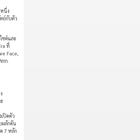
หนึ่ง
ตย์กับตัว
นไซต์และ
a ที่
are Face,
With
ึง
ละ
เปิดตัว
ยผลักดัน
ด 7 หลัก