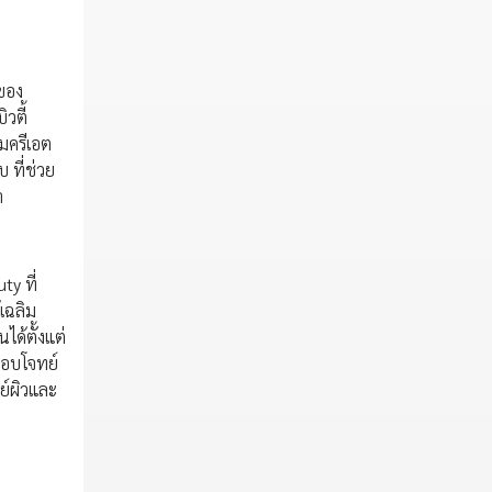
าของ
วตี้
มครีเอต
 ที่ช่วย
า
y ที่
เฉลิม
ด้ตั้งแต่
อตอบโจทย์
ย์ผิวและ