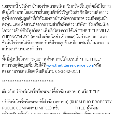
นอกจากนี้ บริษัทฯ ยังมองว่าตลาดอสังหาริมทรัพย์ในภูเก็ตยังมีโอกาส
เติบโตอีกมาก โดยเฉพาะในกลุ่มลักซ์ชัวรีพูลวิลล่า ซึ่งมีความต้องการ
สูงทั้งจากกลุ่มลูกค้าที่กำลังมองหาบ้านพักตากอากาศ รวมถึงกลุ่มนัก
ลงทุน และเพื่อสานต่อจากความสำเร็จดังกล่าว บริษัทฯ จึงเตรียมเปิด
โครงการลักซ์ชัวรีพูลวิลล่า เพิ่มอีกโครงการ ได้แก่ “THE TITLE VILLA
CHERNGTALAY” (เดอะไทเทิล วิลล่า เชิงทะเล) ในย่านหาดบางเทา
ซึ่งมั่นใจว่าจะได้รับการตอบรับที่ดีจากลูกค้าเหมือนเช่นที่ผ่านมาอย่าง
แน่นอน” นายดรงค์กล่าว
ทั้งนี้ผู้สนใจโครงการคุณภาพต่างๆภายใต้แบรนด์ "THE TITLE"
สามารถดูข้อมูลเพิ่มเติมได้ที่
www.thetitleresidence.com
หรือ
สอบถามรายละเอียดเพิ่มเติมโทร. 06-3642-8111
*****************************
เกี่ยวกับบริษัทร่มโพธิ์พร็อพเพอร์ตี้จำกัด (มหาชน) หรือ TITLE
บริษัทร่มโพธิ์พร็อพเพอร์ตี้จำกัด (มหาชน) (RHOM BHO PROPERTY
PUBLIC COMPANY LIMITED) หรือ TITLE ผู้พัฒนา
อสังหาริมทรัพย์ Leisure Residence เพื่อการพักอาศัยและการลงทุน