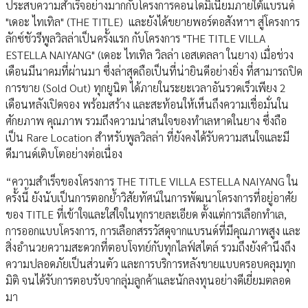
ประสบความสำเร็จอย่างมากกับโครงการคอนโดมิเนียมภายใต้แบรนด์
"เดอะ ไทเทิล" (THE TITLE) และยังได้ขยายพอร์ตอสังหาฯ สู่โครงการ
ลักซ์ชัวรีพูลวิลล่าเป็นครั้งแรก กับโครงการ "THE TITLE VILLA
ESTELLA NAIYANG" (เดอะ ไทเทิล วิลล่า เอสเตลลา ในยาง) เมื่อช่วง
เดือนมีนาคมที่ผ่านมา ซึ่งล่าสุดถือเป็นที่น่ายินดีอย่างยิ่ง ที่สามารถปิด
การขาย (Sold Out) ทุกยูนิต ได้ภายในระยะเวลาอันรวดเร็วเพียง 2
เดือนหลังเปิดจอง พร้อมสร้าง และสะท้อนให้เห็นถึงความเชื่อมั่นใน
ศักยภาพ คุณภาพ รวมถึงความน่าสนใจของทำเลหาดในยาง ซึ่งถือ
เป็น Rare Location สำหรับพูลวิลล่า ที่ยังคงได้รับความสนใจและมี
ดีมานด์เติบโตอย่างต่อเนื่อง
“ความสำเร็จของโครงการ THE TITLE VILLA ESTELLA NAIYANG ใน
ครั้งนี้ ยังนับเป็นการตอกย้ำวิสัยทัศน์ในการพัฒนาโครงการที่อยู่อาศัย
ของ TITLE ที่เข้าใจและใส่ใจในทุกรายละเอียด ตั้งแต่การเลือกทำเล,
การออกแบบโครงการ, การเลือกสรรวัสดุจากแบรนด์ที่มีคุณภาพสูง และ
สิ่งอำนวยความสะดวกที่ตอบโจทย์กับทุกไลฟ์สไตล์ รวมถึงยังคำนึงถึง
ความปลอดภัยเป็นส่วนตัว และการบริการหลังขายแบบครอบคลุมทุก
มิติ จนได้รับการตอบรับจากลุ่มลูกค้าและนักลงทุนอย่างดีเยี่ยมตลอด
มา