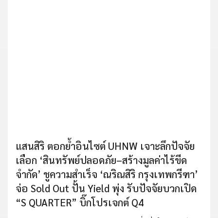
แสนสิริ ตอกย้ำอินไซต์ UHNW เจาะลึกปัจจัย
เลือก ‘สินทรัพย์ปลอดภัย–สร้างมูลค่าไร้ขีด
จำกัด’ ชูความสำเร็จ ‘ณริณสิริ กรุงเทพกรีฑา’
จ่อ Sold Out ปั้น Yield พุ่ง รับปัจจัยบวกเปิด
“S QUARTER” บิ๊กโปรเจกต์ Q4