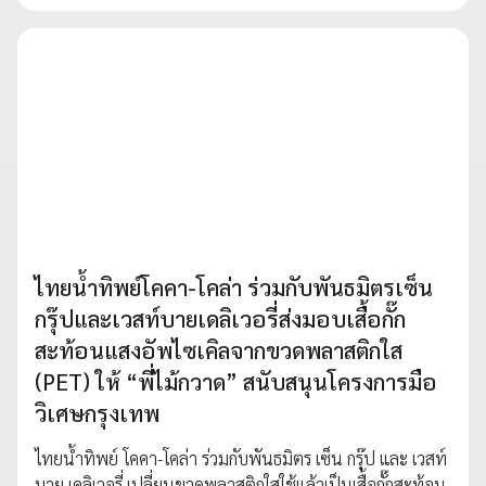
ไทยน้ำทิพย์โคคา-โคล่า ร่วมกับพันธมิตรเซ็น
กรุ๊ปและเวสท์บายเดลิเวอรี่ส่งมอบเสื้อกั๊ก
สะท้อนแสงอัพไซเคิลจากขวดพลาสติกใส
(PET) ให้ “พี่ไม้กวาด” สนับสนุนโครงการมือ
วิเศษกรุงเทพ
ไทยน้ำทิพย์ โคคา-โคล่า ร่วมกับพันธมิตร เซ็น กรุ๊ป และ เวสท์
บาย เดลิเวอรี่ เปลี่ยนขวดพลาสติกใสใช้แล้วเป็นเสื้อกั๊กสะท้อน