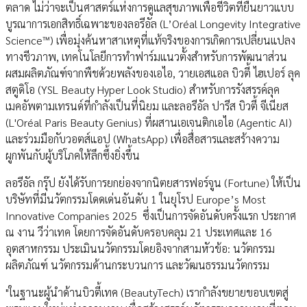
ตลาด ไม่ว่าจะเป็นศาสตร์แห่งการดูแลสุขภาพเพื่อชีวิตที่ยืนยาวแบบ
บูรณาการเอกสิทธิ์เฉพาะของลอรีอัล (L’Oréal Longevity Integrative
Science™) เพื่อมุ่งค้นหาสาเหตุที่แท้จริงของการเกิดการเปลี่ยนแปลง
ทางชีวภาพ, เทคโนโลยีการทำฟาร์มแนวตั้งสำหรับการพัฒนาส่วน
ผสมผลิตภัณฑ์จากพืชด้วยพลังของเอไอ, วายเอสแอล บิวตี้ ไฮเปอร์ ลุค
สตูดิโอ (YSL Beauty Hyper Look Studio) สำหรับการรังสรรค์ลุค
เมคอัพตามเทรนด์ที่กำลังเป็นที่นิยม และลอรีอัล ปารีส บิวตี้ จีเนียส
(L'Oréal Paris Beauty Genius) ที่ผสานเอเจนติกเอไอ (Agentic AI)
และร่วมมือกับวอตส์แอป (WhatsApp) เพื่อสื่อสารและสร้างความ
ผูกพันกับผู้บริโภคให้ลึกซึ้งยิ่งขึ้น
ลอรีอัล กรุ๊ป ยังได้รับการยกย่องจากนิตยสารฟอร์จูน (Fortune) ให้เป็น
บริษัทที่มีนวัตกรรมโดดเด่นอันดับ 1 ในยุโรป Europe’s Most
Innovative Companies 2025 ซึ่งเป็นการจัดอันดับครั้งแรก ประกาศ
ณ งาน วีว่าเทค โดยการจัดอันดับครอบคลุม 21 ประเทศและ 16
อุตสาหกรรม ประเมินนวัตกรรมโดยอิงจากสามหัวข้อ: นวัตกรรม
ผลิตภัณฑ์ นวัตกรรมด้านกระบวนการ และวัฒนธรรมนวัตกรรม
"ในฐานะผู้นำด้านบิวตี้เทค (BeautyTech) เรากำลังขยายขอบเขตสู่