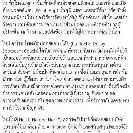
24 ชั่วโมงในทุก ๆ วัน ขับเคลื่อนด้วยเอเจนติกเอไอ และพร้อมจะเปิด
ตัวบนวอตส์แอป (WhatsApp) เร็วๆนี้ เมตา และลอรีอัล ปารีส กำลัง
กำหนดนิยามใหม่ของวิธีการที่จะทำให้ผู้บริโภคค้นพบ เข้าใจ และเข้า
ถึงความงาม ด้วยการนำคำแนะนำส่วนบุคคลแบบตัวต่อตัวมาสู่ผู้
บริโภคในวงกว้างผ่านแอปส่งข้อความที่มีผู้ใช้งานมากที่สุดในโลก
ใหม่ ลาโรช-โพเซย์สปอตสแกน+โค้ช (La Roche-Posay
Spotscan+Coach) ได้รับการพัฒนาขึ้นร่วมกับแพทย์ผิวหนัง เพื่อให้
เป็นแอปสำหรับแนะแนวเกี่ยวกับสิวแอปแรกที่ผสานการวิเคราะห์ผิว
ด้วยเอไอขั้นสูงเข้ากับกิจวัตรส่วนบุคคลและการสนับสนุนทางด้าน
อารมณ์ ด้วยความร่วมมือกับคาล์ม (Calm) ซึ่งเป็นแอปสุขภาพจิตชั้น
นำของโลก ผู้ใช้แอปลา โรช-โพเซย์ สปอตสแกน+โค้ช จะสามารถฝึก
การทำสมาธิและฝึกการหายใจตามคำแนะนำ ตลอดจนเข้าถึงเครื่องมือ
ช่วยการนอนหลับและคอนเทนต์จากผู้เชี่ยวชาญ ซึ่งจะช่วยลด
ความเครียดและส่งเสริมสุขภาวะแบบองค์รวม เพื่อจัดการกับผลกระทบ
ทางจิตใจจากปัญหาสิว
ใหม่โนลี Noli (“No one like I”) สตาร์ตอัปมาร์เก็ตเพลสแบบมัลติ
แบรนด์ที่ขับเคลื่อนด้วย AI รายแรก ซึ่งก่อตั้งและสนับสนุนโดยลอรีอัล