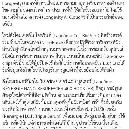
Longevity) ถอดรหัสการเสื่อมสภาพตามอายุทางชีวภาพของผิว และ
ไขความลับของกลไกหลัก 9 ประการที่ทำให้เกิดริ้วรอยแห่งวัย โดยใช้
ลองเจวิตี้ เอไอ คลาวด์ (Longevity AI Cloud™) ที่เป็นกรรมสิทธิ์ของล
อรีอัล
ใหม่ลังโคมเซลล์ไบโอพรินต์ (Lancôme Cell BioPrint) ที่สร้างสรรค์
ร่วมกับนาโนเอนเทค (NanoEntek) คือการปฏิวัติวงการวิเคราะห์ผิว
สำหรับผู้บริโภคโดยมีรากฐานมาจากศาสตร์แห่งการชะลอวัย อุปกรณ์
วินิจฉัยทางชีวภาพแบบพกพาในรูปแบบแล็บออนอะชิป (Lab-on-a-
chip) ตัวนี้ช่วยให้ผู้บริโภคเข้าใจวิถีแห่งการเสื่อมของผิวตนเอง และได้
รับข้อมูลเชิงลึกเกี่ยวกับโซลูชันการดูแลผิวที่ช่วยย้อนวัยให้กับผิว
ลังโคมเรเนอร์จีนาโน-รีเซอร์เฟซเซอร์ 400 บูสเตอร์ (Lancôme
RÉNERGIE NANO-RESURFACER 400 BOOSTER) คืออุปกรณ์ดูแล
ผิวยุคใหม่สำหรับใช้งานที่บ้าน ออกแบบมาเพื่อเพิ่มการซึมซาบของ
สกินแคร์เข้าสู่เซลล์ผิวชั้นนอกสุดหรือชั้นผิวหนังกำพร้า ซึ่งช่วยเสริม
ประสิทธิภาพการทำงานของเรเนอร์จี้ เอช.ซี.เอฟ. ทริปเปิล เซรั่ม
(Rénergie H.C.F. Triple Serum) เพื่อมอบผลลัพธ์แบบเดียวกับการใช้
บริการที่คลินิกแต่สามารถทำเองได้ที่บ้าน อุปกรณ์นี้ขับเคลื่อนด้วย