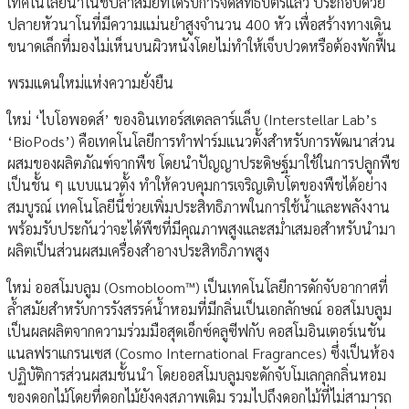
เทคโนโลยีนาโนชิปล้ำสมัยที่ได้รับการจดสิทธิบัตรแล้ว ประกอบด้วย
ปลายหัวนาโนที่มีความแม่นยำสูงจำนวน 400 หัว เพื่อสร้างทางเดิน
ขนาดเล็กที่มองไม่เห็นบนผิวหนังโดยไม่ทำให้เจ็บปวดหรือต้องพักฟื้น
พรมแดนใหม่แห่งความยั่งยืน
ใหม่ ‘ไบโอพอดส์’ ของอินเทอร์สเตลลาร์แล็บ (Interstellar Lab’s
‘BioPods’) คือเทคโนโลยีการทำฟาร์มแนวตั้งสำหรับการพัฒนาส่วน
ผสมของผลิตภัณฑ์จากพืช โดยนำปัญญาประดิษฐ์มาใช้ในการปลูกพืช
เป็นชั้น ๆ แบบแนวตั้ง ทำให้ควบคุมการเจริญเติบโตของพืชได้อย่าง
สมบูรณ์ เทคโนโลยีนี้ช่วยเพิ่มประสิทธิภาพในการใช้น้ำและพลังงาน
พร้อมรับประกันว่าจะได้พืชที่มีคุณภาพสูงและสม่ำเสมอสำหรับนำมา
ผลิตเป็นส่วนผสมเครื่องสำอางประสิทธิภาพสูง
ใหม่ ออสโมบลูม (Osmobloom™) เป็นเทคโนโลยีการดักจับอากาศที่
ล้ำสมัยสำหรับการรังสรรค์น้ำหอมที่มีกลิ่นเป็นเอกลักษณ์ ออสโมบลูม
เป็นผลผลิตจากความร่วมมือสุดเอ็กซ์คลูซีฟกับ คอสโมอินเตอร์เนชัน
แนลฟราแกรนเซส (Cosmo International Fragrances) ซึ่งเป็นห้อง
ปฏิบัติการส่วนผสมชั้นนำ โดยออสโมบลูมจะดักจับโมเลกุลกลิ่นหอม
ของดอกไม้โดยที่ดอกไม้ยังคงสภาพเดิม รวมไปถึงดอกไม้ที่ไม่สามารถ