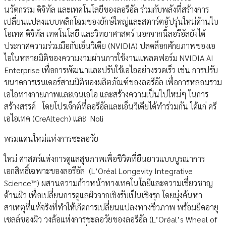
นวัตกรรม ดิจิทัล และเทคโนโลยีของลอรีอัล ร่วมกับพลังที่สร้างการ
เปลี่ยนแปลงแบบพลิกโฉมของยักษ์ใหญ่และสตาร์ตอัปรุ่นใหม่ด้านไบ
โอเทค ดิจิทัล เทคโนโลยี และวิทยาศาสตร์ นอกจากนี้ลอรีอัลยังได้
ประกาศความร่วมมือกับเอ็นวิเดีย (NVIDIA) ปลดล็อกศักยภาพของเอ
ไอในหลายมิติของความงามผ่านการใช้งานแพลตฟอร์ม NVIDIA AI
Enterprise เพื่อการพัฒนาและปรับใช้เอไออย่างรวดเร็ว เช่น การปรับ
ขนาดการเรนเดอร์สามมิติของผลิตภัณฑ์ของลอรีอัล เพื่อการหลอมรวม
เอไอทางกายภาพและเจนเอไอ และสร้างความเป็นไปใหม่ๆ ในการ
สร้างสรรค์ โดยโปรเจ็กต์ที่ลอรีอัลและเอ็นวิเดียได้ทำร่วมกัน ได้แก่ ครี
เอไอเทค (CreAltech) และ Noli
พรมแดนใหม่แห่งการชะลอวัย
ใหม่ ศาสตร์แห่งการดูแลสุขภาพเพื่อชีวิตที่ยืนยาวแบบบูรณาการ
เอกสิทธิ์เฉพาะของลอรีอัล (L’Oréal Longevity Integrative
Science™) ผสานความก้าวหน้าทางเทคโนโลยีและความเชี่ยวชาญ
ด้านผิว เพื่อเปลี่ยนการดูแลผิวจากเชิงรับเป็นเชิงรุก โดยมุ่งค้นหา
สาเหตุที่แท้จริงที่ทำให้เกิดการเปลี่ยนแปลงทางชีวภาพ พร้อมยืดอายุ
เซลล์ของผิว วงล้อแห่งการชะลอวัยของลอรีอัล (L’Oréal’s Wheel of