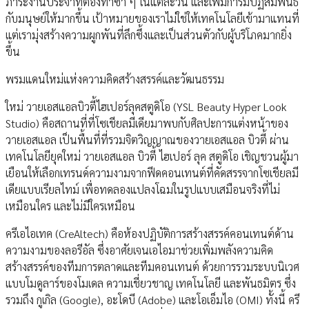
ภาระงานประจำที่ต้องทำซ้ำ ๆ ในแต่ละวัน และเพิ่มการมีปฏิสัมพันธ์
กับมนุษย์ให้มากขึ้น เป้าหมายของเราไม่ใช่ให้เทคโนโลยีเข้ามาแทนที่
แต่เรามุ่งสร้างความผูกพันที่ลึกซึ้งและเป็นส่วนตัวกับผู้บริโภคมากยิ่ง
ขึ้น
พรมแดนใหม่แห่งความคิดสร้างสรรค์และวัฒนธรรม
ใหม่ วายเอสแอลบิวตี้ไฮเปอร์ลุคสตูดิโอ (YSL Beauty Hyper Look
Studio) คือสถานที่ที่โซเชียลมีเดียมาพบกับศิลปะการแต่งหน้าของ
วายเอสแอล เป็นพื้นที่ที่รวมจิตวิญญาณของวายเอสแอล บิวตี้ ผ่าน
เทคโนโลยียุคใหม่ วายเอสแอล บิวตี้ ไฮเปอร์ ลุค สตูดิโอ เชิญชวนผู้มา
เยือนให้เลือกเทรนด์ความงามจากฟีดคอนเทนต์ที่คัดสรรจากโซเชียลมี
เดียแบบเรียลไทม์ เพื่อทดลองแปลงโฉมในรูปแบบเสมือนจริงที่ไม่
เหมือนใคร และไม่มีใครเหมือน
ครีเอไอเทค (CreAltech) คือห้องปฏิบัติการสร้างสรรค์คอนเทนต์ด้าน
ความงามของลอรีอัล ซึ่งอาศัยเจนเอไอมาช่วยเพิ่มพลังความคิด
สร้างสรรค์ของทีมการตลาดและทีมคอนเทนต์ ด้วยการรวมระบบนิเวศ
แบบโมดูลาร์ของโมเดล ความเชี่ยวชาญ เทคโนโลยี และพันธมิตร ซึ่ง
รวมถึง กูเกิล (Google), อะโดบี (Adobe) และโอเอ็มไอ (OMI) ทั้งนี้ ครี