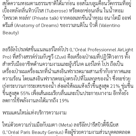
สกัดความหอมตามธรรมชาติได้มาก่อน ออสโมบลูมคือนวัตกรรมที่อยู่
เบื้องหลังกลิ่นทิวบ์โรส (Tuberose) หรือดอกซ่อนกลิ่น ในน้ำหอม
'ไพรเวต ทอล์ก' (Private talk) จากคอลเลกชันน้ำหอม อนาโตมี ออฟ
ดรีมส์ (Anatomy of Dreams) ของวาเลนติโน บิวตี้ (Valentino
Beauty)
ลอรีอัลโปรเฟสชั่นแนลแอร์ไลท์โปร (L’Oréal Professionnel AirLight
Pro) ที่สร้างสรรค์ร่วมกับซูวี (Zuvi) คือเครื่องเป่าผมที่ปฏิวัติวงการ ทั้ง
สำหรับมืออาชีพด้านความงามและผู้บริโภค แอร์ไลท์ โปร ถือเป็น
เครื่องเป่าผมเครื่องแรกที่นำแสงอินฟราเรดมาผสานเข้ากับอากาศและ
ความร้อน โดยแสงอินฟราเรดจะมุ่งตรงไปที่โมเลกุลของน้ำ ซึ่งจะช่วย
เร่งกระบวนการระเหยของน้ำ ส่งผลให้ผมแห้งเร็วขึ้นสูงสุด 21% ชุ่มชื้น
ขึ้นสูงสุด 55% เพื่อเส้นผมเรียบลื่นและเป็นประกายเงางาม อีกทั้งยัง
ลดการใช้พลังงานลงได้มากถึง 19%
พรมแดนใหม่แห่งบริการความงาม
ใหม่ด้วยความร่วมมือกับเมตา (Meta) ลอรีอัลปารีสบิวตี้จีเนียส
(L’Oréal Paris Beauty Genius) คือผู้ช่วยความงามส่วนบุคคลตลอด