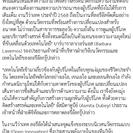
พรมแดนใหม่แห่งความงาม เพื่อสร้างสรรค์นวัตกรรมความงามที่ตอบ
สนองความต้องการและความปรารถนาของผู้บริโภคที่ยังไม่ได้รับการ
เติมเต็ม งานวีว่าเทค ประจำปี 2568 ถือเป็นงานที่ลอรีอัลจัดเต็มอย่าง
ยิ่งใหญ่ที่สุด ด้วยนวัตกรรมที่พร้อมสร้างการเปลี่ยนแปลงสำหรับ
อนาคต ไม่ว่าจะเป็นสาขาการชะลอวัย ความยั่งยืน การดูแลผู้บริโภค
และบริการสร้างสรรค์ ซึ่งทั้งหมดนี้ถือเป็นตัวแทนของความงามยุคใหม่
ที่ขับเคลื่อนด้วยเทคโนโลยี" บาร์บาราลาเวอร์นอส (Barbara
Lavernos) รองประธานเจ้าหน้าที่บริหารฝ่ายวิจัยนวัตกรรมและ
เทคโนโลยีของลอรีอัลกรุ๊ปกล่าว
"เทคโนโลยีเข้ามาเกี่ยวข้องกับผู้บริโภคในเกือบทุกแง่มุมของชีวิตประจำ
วัน โดยเทคโนโลยีพลิกโลกอย่างเอไอ, เจนเอไอ และเอเจนติกเอไอ กำลัง
กำหนดนิยามใหม่ให้กับความคาดหวังของผู้บริโภค และเปลี่ยนแปลง
เส้นทางการซื้อสินค้าและบริการด้านความงาม ดังนั้น เราจึงยังคงมุ่ง
เน้นให้ความสำคัญกับการสร้างความผูกพันกับผู้บริโภค ทั้งด้วยความ
คิดสร้างสรรค์และเทคโนโลยี" อัสมิตาดูบีย์ (Asmita Dubey) ประธาน
เจ้าหน้าที่ฝ่ายดิจิทัลและการตลาดลอรีอัลกรุ๊ปกล่าว
ในงานวีว่าเทค ลอรีอัลได้นำเสนอจุดแข็งของระบบนิเวศนวัตกรรมแบบ
เปิด (Open Innovation) ซึ่งประสานพลังภายในของทีมวิจัย