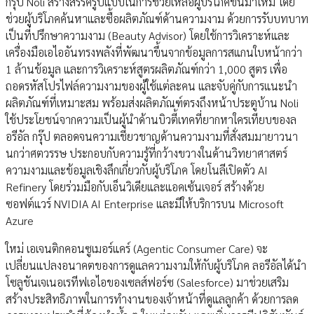
กรุ๊ป Noli สร้างสรรค์รูปแบบในการช่วยเหลือผู้บริโภคขึ้นมาใหม่ โดย
ช่วยผู้บริโภคค้นหาและซื้อผลิตภัณฑ์ด้านความงาม ด้วยการรับบทบาท
เป็นที่ปรึกษาความงาม (Beauty Advisor) โดยใช้การวิเคราะห์และ
เครื่องมือเอไออันทรงพลังที่พัฒนาขึ้นจากข้อมูลการสแกนใบหน้ากว่า
1 ล้านข้อมูล และการวิเคราะห์สูตรผลิตภัณฑ์กว่า 1,000 สูตร เพื่อ
ถอดรหัสโปรไฟล์ความงามของผู้ใช้แต่ละคน และจับคู่กับการแนะนำ
ผลิตภัณฑ์ที่เหมาะสม พร้อมส่งผลิตภัณฑ์ตรงถึงหน้าประตูบ้าน Noli
ใช้ประโยชน์จากความเป็นผู้นำด้านบิวตี้เทคที่ยากหาใครเทียบของล
อรีอัล กรุ๊ป ตลอดจนความเชี่ยวชาญด้านความงามที่สั่งสมมายาวนา
นกว่าศตวรรษ ประกอบกับความรู้ที่กว้างขวางในด้านวิทยาศาสตร์
ความงามและข้อมูลเชิงลึกเกี่ยวกับผู้บริโภค โดยโนลีเปิดตัว AI
Refinery โดยร่วมมือกับเอ็นวิเดียและแอคเซ้นเจอร์ สร้างด้วย
ซอฟต์แวร์ NVIDIA AI Enterprise และมีให้บริการบน Microsoft
Azure
ใหม่ เอเจนติกคอนซูเมอร์แคร์ (Agentic Consumer Care) จะ
เปลี่ยนแปลงอนาคตของการดูแลความงามให้กับผู้บริโภค ลอรีอัลได้นำ
โซลูชันเจเนอเรทีฟเอไอของเซลส์ฟอร์ซ (Salesforce) มาช่วยเสริม
สร้างประสิทธิภาพในการทำงานของเจ้าหน้าที่ดูแลลูกค้า ด้วยการลด