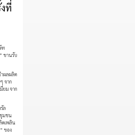
งที่
ษัท
2” ขานรับ
 นำผลผลิต
ดๆ จาก
มี่ยม จาก
รัล
ะชุมชน
ลิดเพลิน
r” ของ