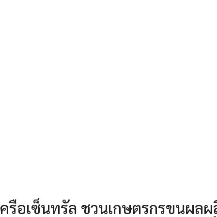
นเครือเซ็นทรัล ชวนเกษตรกรขนผลผ