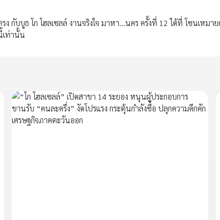
รง กับบูธ โก โฮลเซลล์ งานจริงใจ มาหา…นคร ครั้งที่ 12 ได้ที่ โซนเหมาย
้เท่านั้น