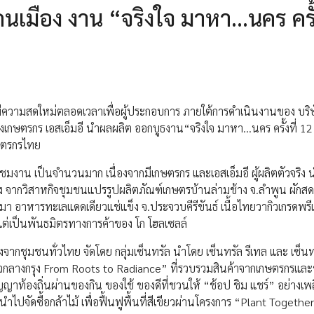
คนเมือง งาน “จริงใจ มาหา...นคร ครั้
่มีความสดใหม่ตลอดเวลาเพื่อผู้ประกอบการ ภายใต้การดำเนินงานของ บริ
น้องเกษตรกร เอสเอ็มอี นำผลผลิต ออกบูธงาน“จริงใจ มาหา...นคร ครั้งที่ 1
กษตรกรไทย
ชมงาน เป็นจำนวนมาก เนื่องจากมีเกษตรกร และเอสเอ็มอี ผู้ผลิตตัวจริง
ง จากวิสาหกิจชุมชนแปรรูปผลิตภัณฑ์เกษตรบ้านล่ามช้าง จ.ลำพูน ผักส
 อาหารทะเลแดดเดียวแช่แข็ง จ.ประจวบคีรีขันธ์ เนื้อไทยวากิวเกรดพรีเ
วแต่เป็นพันธมิตรทางการค้าของ โก โฮลเซลล์
งจากชุมชนทั่วไทย จัดโดย กลุ่มเซ็นทรัล นำโดย เซ็นทรัล รีเทล และ เซ็นท
งใจกลางกรุง From Roots to Radiance” ที่รวบรวมสินค้าจากเกษตรกรแล
ัญญาท้องถิ่นผ่านของกิน ของใช้ ของดีที่ชวนให้ “ช้อป ชิม แชร์” อย่างเพ
จัดซื้อกล้าไม้ เพื่อฟื้นฟูพื้นที่สีเขียวผ่านโครงการ “Plant Togethe