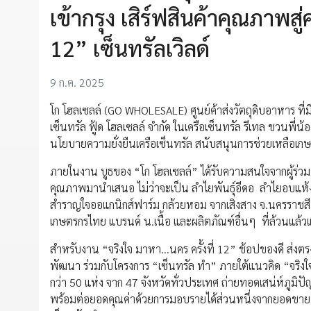
เข้ากรุง เสิร์ฟสินค้าคุณภาพสู่
12” เซ็นทรัลเวิลด์
9 ก.ค. 2025
โก โฮลเซลล์ (GO WHOLESALE) ศูนย์ค้าส่งวัตถุดิบอาหาร ที
เซ็นทรัล ฟู้ด โฮลเซลล์ จำกัด ในเครือเซ็นทรัล รีเทล ชวนพี่
นโยบายความยั่งยืนเครือเซ็นทรัล สนับสนุนการช่วยเหลือเ
ภายในงาน บูธของ “โก โฮลเซลล์” ได้รับความสนใจจากผู้ร่วม
คุณภาพมานำเสนอ ไม่ว่าจะเป็น ลำไยพันธุ์อีดอ ลำไยอบแห้
สำราญใจออแกนิกส์ฟาร์ม กล้วยหอม จากเสิงสาง จ.นครราชสีมา
เกษตรกรไทย แบรนด์ น.เนื้อ และผลิตภัณฑ์อื่นๆ ที่ล้วนแล้
สำหรับงาน “จริงใจ มาหา...นคร ครั้งที่ 12” ช้อปของดี ส่งตร
พัฒนา ร่วมกับโครงการ “เซ็นทรัล ทำ” ภายใต้แนวคิด “จริ
กว่า 50 แห่ง จาก 47 จังหวัดทั่วประเทศ ถ่ายทอดเสน่ห์ภูมิป
พร้อมต่อยอดคุณค่าด้วยการมอบรายได้ส่วนหนึ่งจากยอดขายนำไป