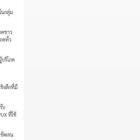
ในกลุ่ม
โภคชาว
ภคทั่ว
ู้บริโภค
งลึกที่มี
รับ
X ที่ใช้
งชัดเจน