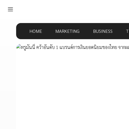
HOME
MARKETING
BUSINESS
T