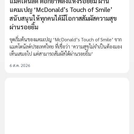
แมคโดนัลด์ ตอกย้ำพลังแห่งรอยยิ้ม ผ่าน
แคมเปญ ‘McDonald’s Touch of Smile’
สนับสนุนให้ทุกคนได้มีโอกาสสัมผัสความสุข
ผ่านรอยยิ้ม
จุดเริ่มต้นของแคมเปญ ‘McDonald’s Touch of Smile’ จาก
แมคโดนัลด์ประเทศไทย ที่เชื่อว่า ‘ความสุขไม่จำเป็นต้องมอง
เห็นเสมอไป แต่สามารถสัมผัสได้ผ่านรอยยิ้ม’
6 ส.ค. 2026