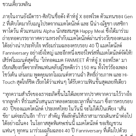
ชวนเคี้ยวเพลิน
ภายในงานยังมีดารา-ศิลปินชื่อดัง ต้าห์อู๋ X ออฟโรด ตัวแทนของ Gen
Z ที่เติบโตมากับเมนูโปรดจากแมคโดนัลด์ และ นีน่า-ณัฐชา เจสซิกา
พาโดวัน ตัวแทนเจน Alpha นักสะสมชุด Happy Meal ซึ่งได้มาร่วม
ถ่ายทอดบรรยากาศความทรงจำกับแมคโดนัลด์ผ่านช่วงวัยของตนเอง
ได้อย่างน่าประทับใจ พร้อมร่วมฉลองครบรอบ 40 ปี แมคโดนัลด์
Fanniversary อย่างยิ่งใหญ่ และอีกหนึ่งเซอร์ไพร์สที่แมคโดนัลด์จัดให้!
เสิร์ฟโมเมนต์สุดจิ้น ‘ไก่ทอดแมค FANMEET ต้าห์อู๋ X ออฟโรด’ มา
เรียกเสียงกรี๊ดจากทัพแฟนคลับผู้โชคดีกว่า 150 คน ทั้งโชว์ร้องเพลง
โชว์เต้น เล่นเกม พูดคุยแจกโมเมนต์หวานฉ่ำ สิทธิ์ถ่ายภาพ และ Hi-
Touch สุดใกล้ชิด เรียกได้ว่าแฟนๆ ได้รับความฟินขั้นสุดเลยทีเดียว
“ทุกความสำเร็จของเราจะเกิดขึ้นไม่ได้เลยหากปราศจากความไว้วางใจ
จากลูกค้า ที่ร่วมสนับสนุนเราตลอดระยะเวลาที่ผ่านมา ซึ่งการครบรอบ
40 ปีของแมคโดนัลด์ ประเทศไทย ในวันนี้ จะไม่ได้เป็นเพียง ‘เส้น
ชัย’ แต่จะเป็นอีก ‘ก้าว’ สำคัญ ที่ผลักดันให้เราสามารถเดินหน้าต่อไป
ได้อย่างมั่นคง ในโอกาสสุดพิเศษเช่นนี้ แมคโดนัลด์ ขอเชิญชวน
แฟนๆ ทุกคน มาร่วมเฉลิมฉลอง 40 ปี Fanniversary ที่เต็มไปด้วย