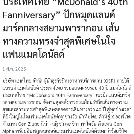
ประเทศไทย “McDonald’s 40th
Fanniversary” ปักหมุดแลนด์
มาร์คกลางสยามพารากอน เส้น
ทางความทรงจำสุดพิเศษในใจ
แฟนแมคโดนัลด์
1 ส.ค. 2025
บริษัท แมคไทย จำกัด ผู้นำธุรกิจร้านอาหารบริการด่วน (QSR) ภายใต้
แบรนด์ แมคโดนัลด์ ประเทศไทย ร่วมฉลองครบรอบ 40 ปี แมคโดนัลด์
ประเทศไทย “McDonald’s 40th Fanniversary” เนรมิตแลนด์มาร์ค
กลางสยามพารากอน จัดงานสุดอลังการชวนย้อนรำลึกเส้นทางความ
สุขและความทรงจำสุดพิเศษตลอดการเดินทางกว่า 40 ปี สู่ทุกช่วงเวลา
ที่ยิ่งใหญ่ในใจแฟนแมคโดนัลด์ทุกช่วงวัย นำทีมโดย ต้าห์อู๋ X ออฟโรด
ตัวแทน Gen Z และ นีน่า- ณัฐชา เจสซิกา พาโดวัน ตัวแทน Gen
Alpha พร้อมอินฟลูเอนเซอร์และแฟนแมคโดนัลด์ตัวยงกว่าร้อยชีวิต