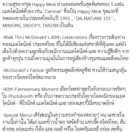
ความสุขจากชุด Happy Meal ผ่านคอลเลคชันสุดพิเศษของ 5 แฟน
แมคโดนัลด์ตัวยง เช่น ‘Carnival’ ซึ่งเป็น Happy Meal ชุดแรกที่
ทดลองขายในประเทศไทยในปี 1992 , ‘DALMATIANS 101’ ,
MINIONS, SNOOPY, TARZAN เป็นต้น
-Walk Thru McDonald’s 40th Celebrations เรื่องราวการเดินทาง
ของแมคโดนัลด์ ประเทศไทย ที่ไม่ได้มีเพียงแค่รสชาติที่คุ้นเคย แต่ยัง
เต็มไปด้วยความผูกพันกับพนักงานแมคโดนัลด์ และ ความรู้สึกดีๆ จาก
ลูกค้าทุกรุ่น รวมถึงความมุ่งมั่นในการอยู่เคียงข้างชุมชนและสังคมไทย
-McDonald’s Fanival บูธกิจกรรมสุดเอ็กซ์คลูซีฟ ชวนให้ร่วมสนุกลุ้น
ของรางวัลเซอร์ไพร์สมากมาย
-40th Fanniversary Moment เลือกโพสท่าสุดปังกับกรอบภาพชิคๆ
ใน Photobooth หรือ เก็บภาพความประทับใจจากไอคอนิกของแมค
โดนัลด์ - พี่โรนัลด์ แมคโดนัลด์ และ กล่องแฮปปี้มีลขนาดยักษ์
-Special Menu! เสิร์ฟเมนูในความทรงจำของหลายๆ คน เฉพาะใน
งานนี้เท่านั้น ได้แก่ แมคข้าวน้ำตก รสจัดจ้าน แซ่บจี๊ด สไตล์ไทย, ส้ม
ตำเชค อร่อยแซ่บ ถึงใจ และ เจลลี ทรีโอ ไอศครีมเยลลี่ อร่อย สดชื่น