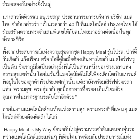
ร่วมฉลองกันอย่างยิ่งใหญ่
นางสาวกิตติวรรณ อนุเวชสกุล ประธานกรรมการบริหาร บริษัท แมค
ไทย จำกัด กล่าวว่า “เป็นเวลากว่า 40 ปี ที่แมคโดนัลด์ ประเทศไทย ได้
ร่วมสร้างความทรงจำแสนพิเศษให้กับคนไทยมาอย่างต่อเนื่องในทุก
จังหวะชีวิต
ทั้งจากประสบการณ์แห่งความสุขจากชุด Happy Meal รุ่นโปรด, ปาร์ตี้
วันเกิดกับแก๊งเพื่อน หรือ บัดดี้คู่ใจเมื่อต้องเดินทางไกลกับแมคไดร์ฟทรู
เป็นต้น ซึ่งเราภูมิใจเป็นอย่างยิ่งที่ได้เป็นส่วนหนึ่งของช่วงเวลาแห่ง
ความสุขเหล่านั้น โดยในวันนี้แมคโดนัลด์ไม่ได้เพียงเติบโตเป็นแบรนด์
ที่อยู่ในใจของลูกค้าทั่วประเทศเท่านั้น แต่เรายังพร้อมเสิร์ฟช่วงเวลา
แห่ง ‘ความสุข’ ควบคู่มากับทุกมื้ออาหารที่อร่อย เต็มเปี่ยมด้วย
คุณภาพในมาตรฐานระดับโลกอีกด้วย”
ภายในงานแมคโดนัลด์ขนทัพแห่งความสุข ความทรงจำที่แฟนๆ แมค
โดนัลด์ตัวยงต้องคิดถึง ได้แก่
-Happy Meal is My Way ย้อนกลับไปสู่ความทรงจำอันแสนอบอุ่นระ
หว่างแมคโดนัลด์และแฟนๆ ที่เติบโตมาพร้อมกับประสบการณ์แห่ง