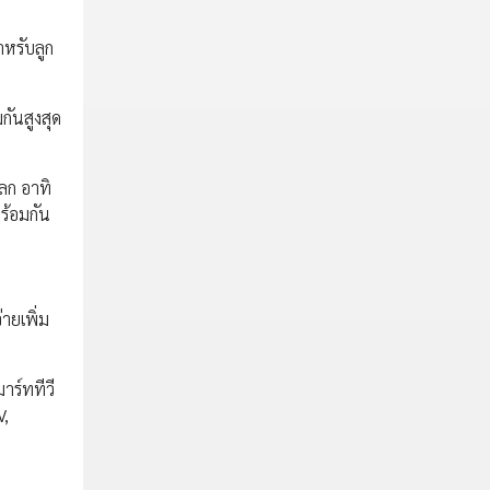
หรับลูก
กันสูงสุด
ลก อาทิ
ร้อมกัน
ายเพิ่ม
าร์ททีวี
V,