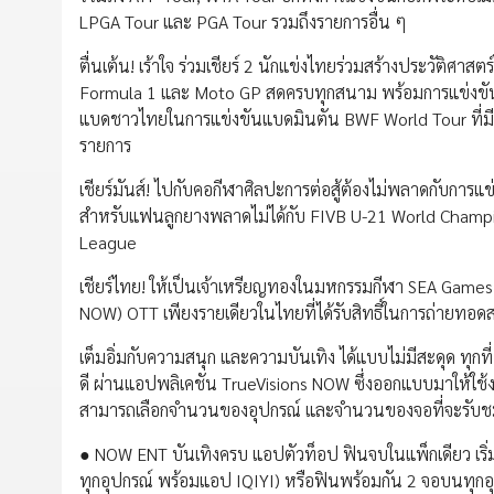
LPGA Tour และ PGA Tour รวมถึงรายการอื่น ๆ
ตื่นเต้น! เร้าใจ ร่วมเชียร์ 2 นักแข่งไทยร่วมสร้างประวัติศ
Formula 1 และ Moto GP สดครบทุกสนาม พร้อมการแข่งขันคว
แบดชาวไทยในการแข่งขันแบดมินตัน BWF World Tour ที่มี
รายการ
เชียร์มันส์! ไปกับคอกีฬาศิลปะการต่อสู้ต้องไม่พลาดกับการแ
สำหรับแฟนลูกยางพลาดไม่ได้กับ FIVB U-21 World Champ
League
เชียร์ไทย! ให้เป็นเจ้าเหรียญทองในมหกรรมกีฬา SEA Games ครั
NOW) OTT เพียงรายเดียวในไทยที่ได้รับสิทธิ์ในการถ่ายทอดส
เต็มอิ่มกับความสนุก และความบันเทิง ได้แบบไม่มีสะดุด ทุกที่
ดี ผ่านแอปพลิเคชัน TrueVisions NOW ซึ่งออกแบบมาให้ใช้งานง
สามารถเลือกจำนวนของอุปกรณ์ และจำนวนของจอที่จะรับชมไ
● NOW ENT บันเทิงครบ แอปตัวท็อป ฟินจบในแพ็กเดียว เริ
ทุกอุปกรณ์ พร้อมแอป IQIYI) หรือฟินพร้อมกัน 2 จอบนทุก