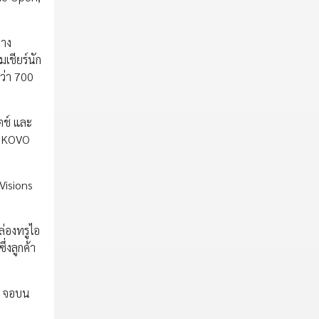
่าง
เชียร์นัก
ว่า 700
ตช์ และ
ะ KOVO
eVisions
ล่องทรูไอ
่งลูกค้า
1 จอบน