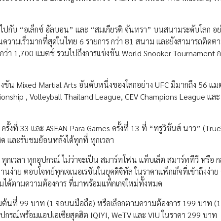
าสตร์ไปกับ “อเล็กซ์ อัลบอน” และ “สมเกียรติ จันทรา” บนสนามระดับโลก อย
ามเร็วมากที่สุดในไทย 6 รายการ กว่า 81 สนาม และยังสามารถติดตาม
กว่า 1,700 แมตช์ รวมไปถึงการแข่งขัน World Snooker Tournament ก
ข่งขัน Mixed Martial Arts อันดับหนึ่งของโลกอย่าง UFC มีมากถึง 56 แม
ionship , Volleyball Thailand League, CEV Champions League แล
้งที่ 33 และ ASEAN Para Games ครั้งที่ 13 ที่ “ทรูวิชั่นส์ นาว” (Tru
ด และรับชมย้อนหลังได้ทุกที่ ทุกเวลา
 ทุกเวลา ทุกอุปกรณ์ ไม่ว่าจะเป็น สมาร์ทโฟน แท็บเล็ต สมาร์ททีวี หรือ ก
่าย ตอบโจทย์ทุกเจเนอเรชันในยุคดิจิทัล ในราคาแพ็กเก็จที่เข้าถึงง่าย ซึ
ด้ตามความต้องการ ที่มาพร้อมแพ็กเกจใหม่ทั้งหมด
่มต้นที่ 99 บาท (1 จอบนมือถือ) หรือเลือกตามความต้องการ 199 บาท (
อุปกรณ์พร้อมแอปเอเซียสุดฮิต IQIYI, WeTV และ VIU ในราคา 299 บาท