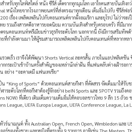
ำหรับทุกไลฟ์สไตล์ หนัง ซีรีส์ เด็ดจากทุกมุมโลก เอาใจคนสายบันเทิงกว
al หนังไทยจากโรงภาพยนตร์ที่ส่งตรงมาทุกเดือน เต็มอิ่มไปกับ ซีรีส์ฟอร์
 200 เรื่อง เพลิดเพลินไปกับคอนเทนต์จากฝั่งอเมริกา และยุโรป ไม่ว่าจะเป
ซับไทย รวมถึงสารคดีอาหารยอดนิยม ความบันเทิงสำหรับครอบครัว ที่มีมาก
ตลอดจนคอนเทนท์พรีเมียมข่าวธุรกิจระดับโลก นอกจากนี้ ยังมีการเสริมทัพ
กมายที่กำลังตามมา ให้ผู้ชมสามารถเพลิดเพลินไปกับคอนเทนต์ที่หลากหล
มรวดเร็ว เราจึงได้พัฒนา Shorts Vertical ละครสั้น ภายในแอปพลิเคชัน ซึ
ากกระเป๋าเข้าบ้านครั้งสำคัญของเหล่านักล่าฝัน ที่แฟนคลับต่างเฝ้ารอก
 คน อย่าง “อะคาเดมี แฟนเทเชีย”
มเป็น “King of Sports” ด้วยคอนเทนต์สายกีฬา ที่คัดสรร จัดเต็มมาให้รั
ฬาระดับโลกที่คอกีฬาต้องรู้จักอย่าง beIN Sports และ SPOTV รวมถึงคอ
ions NOW) ที่เดียว เติมเต็มความเต็มอิ่มให้คอบอลชาวไทย 9 ลีก 15 ถ้วย 
ons League, UEFA Europa League, UEFA Conference League, La L
ทัวร์นาเมนต์ ทั้ง Australian Open, French Open, Wimbledon และ 
เจอร์ของทั้งชาย และหญิงที่ครบทั้ง 9 รายการ อาทิเช่น The Masters, 