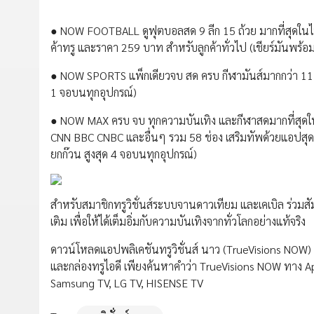
● NOW FOOTBALL ดูฟุตบอลสด 9 ลีก 15 ถ้วย มากที่สุดใน
ค้าทรู และราคา 259 บาท สำหรับลูกค้าทั่วไป (เชียร์มันพร้อ
● NOW SPORTS แพ็กเดียวจบ สด ครบ กีฬามันส์มากกว่า 11,0
1 จอบนทุกอุปกรณ์)
● NOW MAX ครบ จบ ทุกความบันเทิง และกีฬาสดมากที่สุด
CNN BBC CNBC และอื่นๆ รวม 58 ช่อง เสริมทัพด้วยแอปสุดฮ
ยกก๊วน สูงสุด 4 จอบนทุกอุปกรณ์)
สำหรับสมาชิกทรูวิชั่นส์ระบบจานดาวเทียม และเคเบิล ร่วมสัมผ
เติม เพื่อให้ได้เต็มอิ่มกับความบันเทิงจากทั่วโลกอย่างแท้จริง
ดาวน์โหลดแอปพลิเคชันทรูวิชั่นส์ นาว (TrueVisions NOW) 
และกล่องทรูไอดี เพียงค้นหาคำว่า TrueVisions NOW ทาง A
Samsung TV, LG TV, HISENSE TV