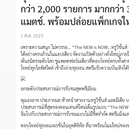
กว่า 2,000 รายการ มากกว่า 
แมตช์. พร้อมปล่อยแพ็กเกจใหม่
1 ส.ค. 2025
เพราะความสนุก ไม่ควรรอ… “The NEW is NOW…ทรูวิชั่นส์ น
ได้อย่างครบถ้วนในแอปเดียว จัดงานเปิดตัวอย่างยิ่งใหญ่ภ
พันธมิตรระดับโลก ชูแพลตฟอร์มเดียวที่ตอบโจทย์ครบทั้งสาย
โจทย์ทุกไลฟ์สไตล์ เข้าถึงง่ายทุกเจน สตรีมรับความบันเทิงได้ท
ยกระดับประสบการณ์การรับชมสุดพรีเมียม
คุณองอาจ ประภากมล หัวหน้าสายงานทรูวิชั่นส์ และมีเดีย บมจ
ประสบการณ์ที่สุดของคอนเทนต์ใหม่เต็มรูปแบบ “The NEW 
อิ่มไปกับประสบการณ์การรับชมแบบไม่มีขีดจำกัด สตรีมมิ่ง
ตอบโจทย์ทุกเจเนอเรชันในยุคดิจิทัล ที่มาพร้อมโฉมใหม่ของท