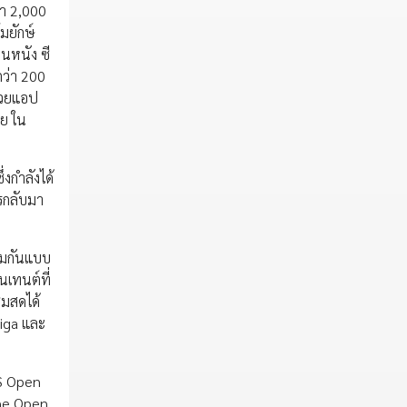
่า 2,000
มยักษ์
็นหนัง ซี
กว่า 200
ด้วยแอป
าย ใน
่งกำลังได้
ารกลับมา
บชมกันแบบ
นเทนต์ที่
ชมสดได้
iga และ
US Open
The Open,