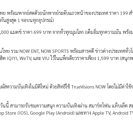
ไทย พร้อมพากย์สดด้วยนักพากย์ระดับแถวหน้าของประเทศ ราคา 199 สำ
มกันสูงสุด 1 จอบนทุกอุปกรณ์)
00 แมตช์ ราคา 699 บาท จากทั่วทุกมุมโลก (เต็มอิ่มทุกความมัน พร้อม
ในไทย รวม NOW ENT, NOW SPORTS พร้อมสารคดี ข่าวต่างประเทศทั่วโ
ิต IQIYI, WeTV, และ VIU ไว้ในแพ็กเดียวราคาเพียง 1,599 บาท (สนุกพ
ัสความบันเทิงในมิติใหม่ ด้วยสิทธิใช้ TrueVisions NOW โดยไม่มีค่าใช้จ่
วันนี้ สามารถรับชมความสนุก ความบันเทิงผ่าน สมาร์ทโฟน แท็บเล็ต สม
pp Store (IOS), Google Play (Android) และทาง Apple TV, Android T