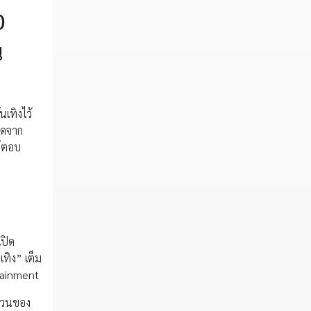
0
น
เทิงไว้
็ดจาก
ห้ตอบ
เปิด
ทิง” เต็ม
rtainment
ำนวนของ