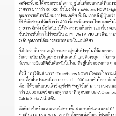
จอที่จะรับชมได้ตามความต้องการ ชูไฮไลท์คอนเทนต์ที่เหมาะส
รายการ มากกว่า 30,000 ชั่วโมง ทั้งTrueVisions NOW Origin
คุณภาพระดับพรีเมียมจากโซนเอเซีย ทั้งจีน เกาหลี ญี่ปุ่นกว่า
รีส์ ที่คัดสรรมาให้แล้วกว่า 400 เรื่องพร้อมพากย์ไทย และ
รายการ อีกทั้ง ยังมีอนิเมะให้ติดตามชมกันกว่า 120 เรื่อง 
ชั้นนำระดับโลก ไม่ว่าจะเป็น iQIYI, WeTV, VIU และอีกมา
ระดับคุณภาพได้อย่างสะดวกสบายในแอปเดียว
ยิ่งไปกว่านั้น จากพฤติกรรมของผู้ชมในปัจจุบันที่ต้องการควา
รับความนิยมเป็นอย่างมากในตอนนี้ และพิเศษสุด !!! กับการล
กับรายการเรียลลิตี้อันดับหนึ่งในไทย ที่อยู่ในใจของหลาย ๆ
ทั้งนี้ “ทรูวิชั่นส์ นาว” (TrueVisions NOW) ยังตอกย้ำควา
มากที่สุดในประเทศไทย มากกว่า 11,000 แมตช์ ทั้งจากช่องกี
จัดมาให้ชมกันแบบเอ็กซ์คลูซีฟที่ “ทรูวิชั่นส์ นาว”(TrueVis
กว่า 2,000 แมตช์ตลอดฤดูกาล อาทิ ฟุตบอล UEFA Champi
Calcio Serie A เป็นต้น
จัดเต็ม! สำหรับแฟนเทนนิสครบทั้ง 4 แกรนด์สแลม และ103 
รวมถึง ATP Tour, WTA Tour อีกทั้งการแข่งขันกอล์ฟระดับเม