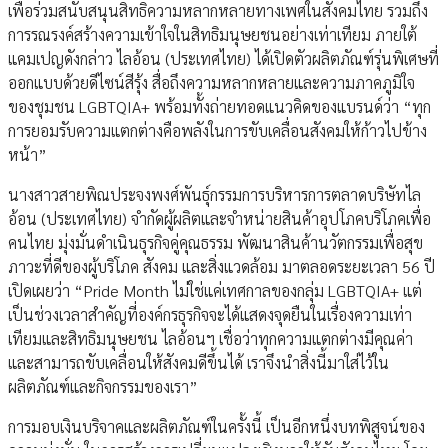
เพื่อร่วมสนับสนุนสิทธิความหลากหลายทางเพศในสังคมไทย รวมถึง
การรณรงค์สร้างความเข้าใจในสิทธิมนุษยชนอย่างเท่าเทียม ภายใต้
แคมเปญดังกล่าว ไลอ้อน (ประเทศไทย) ได้เปิดตัวผลิตภัณฑ์รุ่นพิเศษที่
ออกแบบด้วยดีไซน์สีรุ้ง สื่อถึงความหลากหลายและความภาคภูมิใจ
ของชุมชน LGBTQIA+ พร้อมทั้งถ่ายทอดแนวคิดของแบรนด์ว่า “ทุก
การยอมรับความแตกต่างคือพลังในการขับเคลื่อนสังคมให้ก้าวไปข้าง
หน้า”
นางสาวสายพิณประจงพงศ์พันธุ์กรรมการบริหารการตลาดบริษัทไล
อ้อน (ประเทศไทย) จำกัดผู้ผลิตและจำหน่ายสินค้าอุปโภคบริโภคเพื่อ
คนไทย มุ่งมั่นดำเนินธุรกิจคู่คุณธรรม พัฒนาสินค้านวัตกรรมเพื่อสุข
ภาวะที่ดีของผู้บริโภค สังคม และสิ่งแวดล้อม มาตลอดระยะเวลา 56 ปี
เปิดเผยว่า “Pride Month ไม่ใช่แค่เทศกาลของกลุ่ม LGBTQIA+ แต่
เป็นช่วงเวลาสำคัญที่องค์กรธุรกิจจะได้แสดงจุดยืนในเรื่องความเท่า
เทียมและสิทธิมนุษยชน ไลอ้อนฯ เชื่อว่าทุกความแตกต่างมีคุณค่า
และสามารถขับเคลื่อนให้สังคมดีขึ้นได้ เราจึงนำสิ่งนี้มาใส่ไว้ใน
ผลิตภัณฑ์และกิจกรรมของเรา”
การมอบเงินบริจาคและผลิตภัณฑ์ในครั้งนี้ เป็นอีกหนึ่งบทพิสูจน์ของ