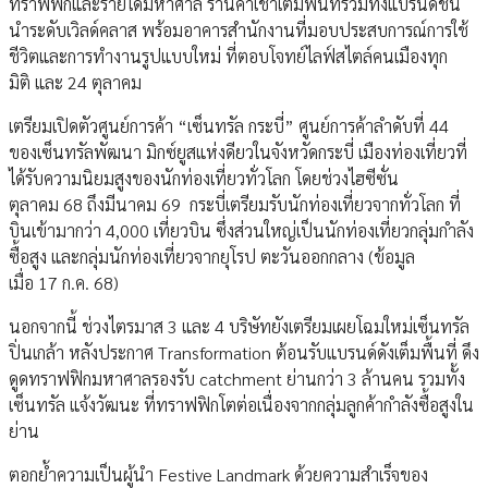
ทราฟฟิกและรายได้มหาศาล ร้านค้าเช้าเต็มพื้นที่รวมทั้งแบรนด์ชั้น
นำระดับเวิลด์คลาส พร้อมอาคารสำนักงานที่มอบประสบการณ์การใช้
ชีวิตและการทำงานรูปแบบใหม่ ที่ตอบโจทย์ไลฟ์สไตล์คนเมืองทุก
มิติ และ 24 ตุลาคม
เตรียมเปิดตัวศูนย์การค้า “เซ็นทรัล กระบี่” ศูนย์การค้าลำดับที่ 44
ของเซ็นทรัลพัฒนา มิกซ์ยูสแห่งดียวในจังหวัดกระบี่ เมืองท่องเที่ยวที่
ได้รับความนิยมสูงของนักท่องเที่ยวทั่วโลก โดยช่วงไฮซีซั่น
ตุลาคม 68 ถึงมีนาคม 69 กระบี่เตรียมรับนักท่องเที่ยวจากทั่วโลก ที่
บินเข้ามากว่า 4,000 เที่ยวบิน ซึ่งส่วนใหญ่เป็นนักท่องเที่ยวกลุ่มกำลัง
ซื้อสูง และกลุ่มนักท่องเที่ยวจากยุโรป ตะวันออกกลาง (ข้อมูล
เมื่อ 17 ก.ค. 68)
นอกจากนี้ ช่วงไตรมาส 3 และ 4 บริษัทยังเตรียมเผยโฉมใหม่เซ็นทรัล
ปิ่นเกล้า หลังประกาศ Transformation ต้อนรับแบรนด์ดังเต็มพื้นที่ ดึง
ดูดทราฟฟิกมหาศาลรองรับ catchment ย่านกว่า 3 ล้านคน รวมทั้ง
เซ็นทรัล แจ้งวัฒนะ ที่ทราฟฟิกโตต่อเนื่องจากกลุ่มลูกค้ากำลังซื้อสูงใน
ย่าน
ตอกย้ำความเป็นผู้นำ Festive Landmark ด้วยความสำเร็จของ