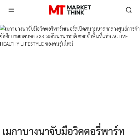
เมกาบางนาจับมือวิคตอรี่พาร์ท