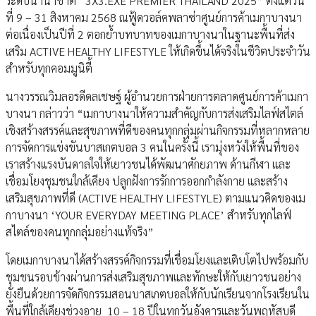
ระดับนานาชาติ “3X3.EXE PREMIER THAILAND 2025” ตั้งแต่วัน
ที่ 9 – 31 สิงหาคม 2568 ณฟู้ดวอล์คพลาซ่าศูนย์การค้าเมกาบางนา
ต่อเนื่องเป็นปีที่ 2 ตอกย้ำบทบาทของเมกาบางนาในฐานะพื้นที่ส่ง
เสริม ACTIVE HEALTHY LIFESTYLE ให้เกิดขึ้นได้จริงในชีวิตประจำวัน
สำหรับทุกคอมมูนิตี้
นางวรรณวิมลอรดีดลเชษฐ์ ผู้อำนวยการฝ่ายการตลาดศูนย์การค้าเมกา
บางนา กล่าวว่า “เมกาบางนาให้ความสำคัญกับการส่งเสริมไลฟ์สไตล์
เชิงสร้างสรรค์และสุขภาพที่ดีของคนทุกกลุ่มผ่านกิจกรรมที่หลากหลาย
การจัดการแข่งขันบาสเกตบอล 3 คนในครั้งนี้ เรามุ่งหวังให้พื้นที่ของ
เราสร้างแรงบันดาลใจให้เยาวชนได้พัฒนาศักยภาพ ด้านกีฬา และ
เชื่อมโยงชุมชนใกล้เคียง ปลูกฝังการรักการออกกำลังกาย และสร้าง
เสริมสุขภาพที่ดี (ACTIVE HEALTHY LIFESTYLE) ตามแนวคิดของเม
กาบางนา ‘YOUR EVERYDAY MEETING PLACE’ สำหรับทุกไลฟ์
สไตล์ของคนทุกกลุ่มอย่างแท้จริง”
โดยเมกาบางนาได้สร้างสรรค์กิจกรรมที่เชื่อมโยงและเติบโตไปพร้อมกับ
ชุมชนรอบข้างผ่านการส่งเสริมสุขภาพและทักษะให้กับเยาวชนอย่าง
ยั่งยืนด้วยการจัดกิจกรรมสอนบาสเกตบอลให้กับนักเรียนจากโรงเรียนใน
พื้นที่ใกล้เคียงช่วงอายุ 10 – 18 ปีในทุกวันอังคารและวันพฤหัสบดี