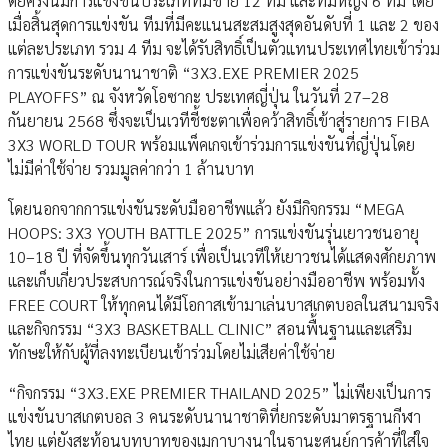
ดยครั้งนี้มีการแข่งขันประเภททีมชาย 12 ทีม และทีมหญิง 6 ทีม โดย
เมื่อสิ้นสุดการแข่งขัน ทีมที่มีคะแนนสะสมสูงสุดอันดับที่ 1 และ 2 ของ
แต่ละประเภท รวม 4 ทีม จะได้รับสิทธิ์เป็นตัวแทนประเทศไทยเข้าร่วม
การแข่งขันระดับนานาชาติ “3X3.EXE PREMIER 2025
PLAYOFFS” ณ จังหวัดโอซากะ ประเทศญี่ปุ่น ในวันที่ 27–28
กันยายน 2568 ซึ่งจะเป็นเวทีชี้ชะตาเพื่อคว้าสิทธิ์เข้าสู่รายการ FIBA
3X3 WORLD TOUR พร้อมแพ็คเกจเข้าร่วมการแข่งขันที่ญี่ปุ่นโดย
ไม่มีค่าใช้จ่าย รวมมูลค่ากว่า 1 ล้านบาท
โดยนอกจากการแข่งขันระดับมืออาชีพแล้ว ยังมีกิจกรรม “MEGA
HOOPS: 3X3 YOUTH BATTLE 2025” การแข่งขันรุ่นเยาวชนอายุ
10–18 ปี ที่จัดขึ้นทุกวันเสาร์ เพื่อเป็นเวทีให้เยาวชนได้แสดงศักยภาพ
และเก็บเกี่ยวประสบการณ์จริงในการแข่งขันอย่างมืออาชีพ พร้อมทั้ง
FREE COURT ให้ทุกคนได้มีโอกาสเข้ามาเล่นบาสเกตบอลในสนามจริง
และกิจกรรม “3X3 BASKETBALL CLINIC” สอนพื้นฐานและเสริม
ทักษะให้กับผู้ที่ลงทะเบียนเข้าร่วมโดยไม่เสียค่าใช้จ่าย
“กิจกรรม “3X3.EXE PREMIER THAILAND 2025” ไม่เพียงเป็นการ
แข่งขันบาสเกตบอล 3 คนระดับนานาชาติที่ยกระดับมาตรฐานกีฬา
ไทย แต่ยังสะท้อนบทบาทของเมกาบางนาในฐานะศูนย์การค้าที่ใส่ใจ