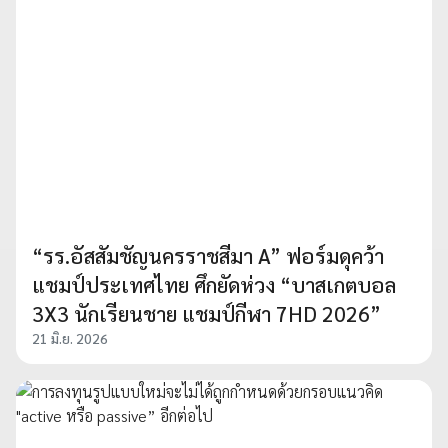
“รร.อัสสัมชัญนครราชสีมา A” ฟอร์มดุคว้า
แชมป์ประเทศไทย ศึกยัดห่วง “บาสเกตบอล
3X3 นักเรียนชาย แชมป์กีฬา 7HD 2026”
21 มิ.ย. 2026