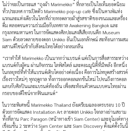
ไม่ว่าจะเป็นกระแส “ถุงผ้า Marimekko” ที่กลายเป็นไอเท็มยอดนิยม
ทั่วประเทศ การเปิดตัว Marimekko pop-up café ซึ่งเป็นคาเฟ่แห่ง
แรกและแห่งเดียวในโลกที่ถ่ายทอดลายผ้าสู่รสชาติของขนมและเครื่อง
ดื่ม ตลอดจนความร่วมมือกับเทศกาล Awakening Bangkok และ
กรุงเทพมหานคร ในการจัดแสดงศิลปะแสงสีเสียงบนตึก Museum
Siam ด้วยลวดลายของดอก Unikko อันเป็นเอกลักษณ์ สะท้อนการผสม
ผสานดีไซน์เข้ากับสังคมไทยได้อย่างกลมกลืน
“เราทำให้ Marimekko เป็นมากกว่าแบรนด์ แต่เป็นการสื่อสารระหว่าง
แบรนด์กับผู้คน ผ่านกิจกรรม ไลฟ์สไตล์ และคอมมูนิตี้ที่มีพลัง อีกหนึ่ง
ในกลยุทธ์ที่ทำให้แบรนด์เติบโตอย่างต่อเนื่อง คือการไม่หยุดสร้างสรรค์
เรื่องราวใหม่ๆ ทุกฤดูกาล ทั้งการออกคอลเลกชันใหม่ ไปจนถึงการคอล
แลบกับศิลปินและแบรนด์ท้องถิ่น เพื่อสะท้อนตัวตนแบบคนไทยผ่าน
กรอบของดีไซน์จากฟินแลนด์”
ในวาระพิเศษนี้ Marimekko Thailand ยังเตรียมฉลองครบรอบ 10 ปี
ด้วยการจัดแสดง Installation Art ลายดอก Unikko ใจกลางย่านสยาม
ทั้งที่ลาน Parc Paragon (หน้าทางเข้า Siam Center) และอุโมงค์ทาง
เชื่อมชั้น 2 ระหว่าง Siam Center และ Siam Discovery ตั้งแต่ตั้งวันนี้