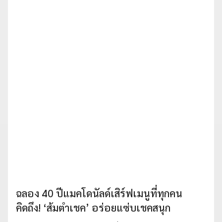
ฉลอง 40 ปีแมคโดนัลด์เสิร์ฟเมนูที่ทุกคน
คิดถึง! ‘ส้มตำเชค’ อร่อยแซ่บเชคสนุก