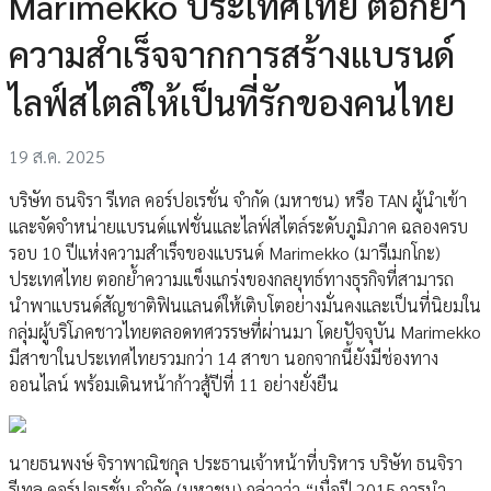
Marimekko ประเทศไทย ตอกย้ำ
ความสำเร็จจากการสร้างแบรนด์
ไลฟ์สไตล์ให้เป็นที่รักของคนไทย
19 ส.ค. 2025
บริษัท ธนจิรา รีเทล คอร์ปอเรชั่น จำกัด (มหาชน) หรือ TAN ผู้นำเข้า
และจัดจำหน่ายแบรนด์แฟชั่นและไลฟ์สไตล์ระดับภูมิภาค ฉลองครบ
รอบ 10 ปีแห่งความสำเร็จของแบรนด์ Marimekko (มารีเมกโกะ)
ประเทศไทย ตอกย้ำความแข็งแกร่งของกลยุทธ์ทางธุรกิจที่สามารถ
นำพาแบรนด์สัญชาติฟินแลนด์ให้เติบโตอย่างมั่นคงและเป็นที่นิยมใน
กลุ่มผู้บริโภคชาวไทยตลอดทศวรรษที่ผ่านมา โดยปัจจุบัน Marimekko
มีสาขาในประเทศไทยรวมกว่า 14 สาขา นอกจากนี้ยังมีช่องทาง
ออนไลน์ พร้อมเดินหน้าก้าวสู้ปีที่ 11 อย่างยั่งยืน
นายธนพงษ์ จิราพาณิชกุล ประธานเจ้าหน้าที่บริหาร บริษัท ธนจิรา
รีเทล คอร์ปอเรชั่น จำกัด (มหาชน) กล่าวว่า “เมื่อปี 2015 การนำ