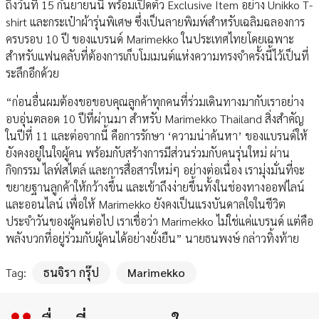
ถึงวันที่ 15 กันยายนนี้ พร้อมเปิดตัว Exclusive Item อย่าง Unikko T-
shirt และกระเป๋าผ้ารุ่นพิเศษ ซึ่งเป็นลายพิมพ์สำหรับเฉลิมฉลองการ
ครบรอบ 10 ปี ของแบรนด์ Marimekko ในประเทศไทยโดยเฉพาะ
สำหรับแฟนคลับที่ต้องการเก็บโมเมนต์แห่งความทรงจำครั้งนี้ไว้เป็นที่
ระลึกอีกด้วย
“ก่อนอื่นผมต้องขอขอบคุณลูกค้าทุกคนที่ร่วมเดินทางมากับเราอย่าง
อบอุ่นตลอด 10 ปีที่ผ่านมา สำหรับ Marimekko Thailand สิ่งสำคัญ
ในปีที่ 11 และต่อจากนี้ คือการรักษา ‘ความน่าค้นหา’ ของแบรนด์ให้
ยังคงอยู่ในใจผู้คน พร้อมกับสร้างการมีส่วนร่วมกับคนรุ่นใหม่ ผ่าน
กิจกรรม ไลฟ์สไตล์ และการสื่อสารใหม่ๆ อย่างต่อเนื่อง เรามุ่งมั่นที่จะ
ขยายฐานลูกค้าให้กว้างขึ้น และเข้าถึงง่ายขึ้นทั้งในช่องทางออฟไลน์
และออนไลน์ เพื่อให้ Marimekko ยังคงเป็นแรงบันดาลใจในชีวิต
ประจำวันของผู้คนต่อไป เราเชื่อว่า Marimekko ไม่ใช่แค่แบรนด์ แต่คือ
พลังบวกที่อยู่ร่วมกับผู้คนได้อย่างยั่งยืน” นายธนพงษ์ กล่าวทิ้งท้าย
Tag:
ธนจิรา กรุ๊ป
Marimekko