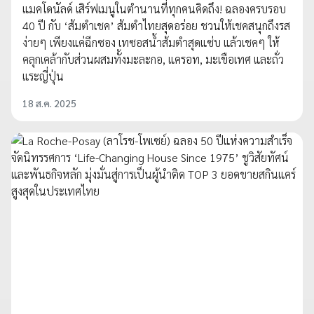
แมคโดนัลด์ เสิร์ฟเมนูในตำนานที่ทุกคนคิดถึง! ฉลองครบรอบ
40 ปี กับ ‘ส้มตำเชค’ ส้มตำไทยสุดอร่อย ชวนให้เชคสนุกถึงรส
ง่ายๆ เพียงแค่ฉีกซอง เทซอสน้ำส้มตำสุดแซ่บ แล้วเชคๆ ให้
คลุกเคล้ากับส่วนผสมทั้งมะละกอ, แครอท, มะเขือเทศ และถั่ว
แระญี่ปุ่น
18 ส.ค. 2025