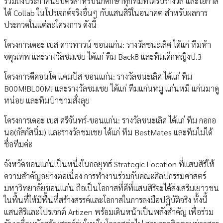
รวมถึงประกาศนียบัตรสำหรับนักศึกษาทุกทีมที่ได้รับรางวัล และโอกาส
ได้ Collab ในโปรเจกต์จริงอื่นๆ กับแสนสิริในอนาคต สำหรับผลการ
ประกวดในแต่ละโครงการ ดังนี้
โครงการเดอะ เบส ดาวทาวน์ ขอนแก่น: รางวัลชนะเลิศ ได้แก่ ทีมห้า
จตุรเทพ และรางวัลชมเชย ได้แก่ ทีม Back8 และทีมเด็กหญิงป.3
โครงการดีคอนโด แคมปัส ขอนแก่น: รางวัลชนะเลิศ ได้แก่ ทีม
B00M!BL00M! และรางวัลชมเชย ได้แก่ ทีมแก่นหมู แก่นหมี แก่นมาดู
หน่อย และทีมป๋าขามสั่งลุย
โครงการเดอะ เบส ศรีจันทร์-ขอนแก่น: รางวัลชนะเลิศ ได้แก่ ทีม กอกอ
นอ(กัสกัสนิ่ม) และรางวัลชมเชย ได้แก่ ทีม BestMates และทีมไม่ได้
ชื่อทีมค่ะ
จังหวัดขอนแก่นเป็นหนึ่งในกลยุทธ์ Strategic Location ที่แสนสิริให้
ความสำคัญอย่างต่อเนื่อง การทำงานร่วมกับคณะศิลปกรรมศาสตร์
มหาวิทยาลัยขอนแก่น ถือเป็นโอกาสที่ดีที่แสนสิริจะได้ส่งเสริมเยาวชน
ในพื้นที่ให้มีพื้นที่สร้างสรรค์และโอกาสในการลงมือปฏิบัติจริง ทั้งนี้
แสนสิริและโปรเจกต์ Artizen พร้อมเดินหน้าเป็นพลังสำคัญ เพื่อร่วม