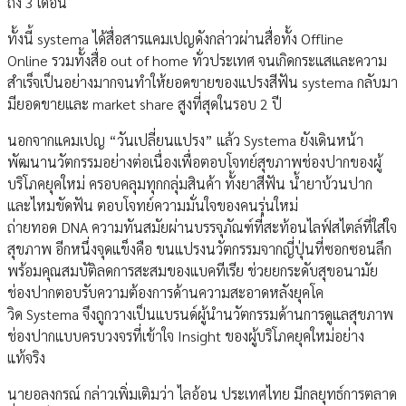
ถึง 3 เดือน
ทั้งนี้ systema ได้สื่อสารแคมเปญดังกล่าวผ่านสื่อทั้ง Offline
Online รวมทั้งสื่อ out of home ทั่วประเทศ จนเกิดกระแสและความ
สำเร็จเป็นอย่างมากจนทำให้ยอดขายของแปรงสีฟัน systema กลับมา
มียอดขายและ market share สูงที่สุดในรอบ 2 ปี
นอกจากแคมเปญ “วันเปลี่ยนแปรง” แล้ว Systema ยังเดินหน้า
พัฒนานวัตกรรมอย่างต่อเนื่องเพื่อตอบโจทย์สุขภาพช่องปากของผู้
บริโภคยุคใหม่ ครอบคลุมทุกกลุ่มสินค้า ทั้งยาสีฟัน น้ำยาบ้วนปาก
และไหมขัดฟัน ตอบโจทย์ความมั่นใจของคนรุ่นใหม่
ถ่ายทอด DNA ความทันสมัยผ่านบรรจุภัณฑ์ที่สะท้อนไลฟ์สไตล์ที่ใส่ใจ
สุขภาพ อีกหนึ่งจุดแข็งคือ ขนแปรงนวัตกรรมจากญี่ปุ่นที่ซอกซอนลึก
พร้อมคุณสมบัติลดการสะสมของแบคทีเรีย ช่วยยกระดับสุขอนามัย
ช่องปากตอบรับความต้องการด้านความสะอาดหลังยุคโค
วิด Systema จึงถูกวางเป็นแบรนด์ผู้นำนวัตกรรมด้านการดูแลสุขภาพ
ช่องปากแบบครบวงจรที่เข้าใจ Insight ของผู้บริโภคยุคใหม่อย่าง
แท้จริง
นายอลงกรณ์ กล่าวเพิ่มเติมว่า ไลอ้อน ประเทศไทย มีกลยุทธ์การตลาด