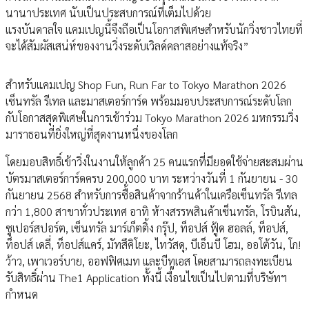
นานาประเทศ นับเป็นประสบการณ์ที่เต็มไปด้วย
แรงบันดาลใจ แคมเปญนี้จึงถือเป็นโอกาสพิเศษสำหรับนักวิ่งชาวไทยที่
จะได้สัมผัสเสน่ห์ของงานวิ่งระดับเวิลด์คลาสอย่างแท้จริง”
สำหรับแคมเปญ Shop Fun, Run Far to Tokyo Marathon 2026
เซ็นทรัล รีเทล และมาสเตอร์การ์ด พร้อมมอบประสบการณ์ระดับโลก
กับโอกาสสุดพิเศษในการเข้าร่วม Tokyo Marathon 2026 มหกรรมวิ่ง
มาราธอนที่ยิ่งใหญ่ที่สุดงานหนึ่งของโลก
โดยมอบสิทธิ์เข้าวิ่งในงานให้ลูกค้า 25 คนแรกที่มียอดใช้จ่ายสะสมผ่าน
บัตรมาสเตอร์การ์ดครบ 200,000 บาท ระหว่างวันที่ 1 กันยายน - 30
กันยายน 2568 สำหรับการซื้อสินค้าจากร้านค้าในเครือเซ็นทรัล รีเทล
กว่า 1,800 สาขาทั่วประเทศ อาทิ ห้างสรรพสินค้าเซ็นทรัล, โรบินสัน,
ซูเปอร์สปอร์ต, เซ็นทรัล มาร์เก็ตติ้ง กรุ๊ป, ท็อปส์ ฟู้ด ฮอลล์, ท็อปส์,
ท็อปส์ เดลี่, ท็อปส์แคร์, มัทสึคิโยะ, ไทวัสดุ, บีเอ็นบี โฮม, ออโต้วัน, โก!
ว้าว, เพาเวอร์บาย, ออฟฟิศเมท และบีทูเอส โดยสามารถลงทะเบียน
รับสิทธิ์ผ่าน The1 Application ทั้งนี้ เงื่อนไขเป็นไปตามที่บริษัทฯ
กำหนด