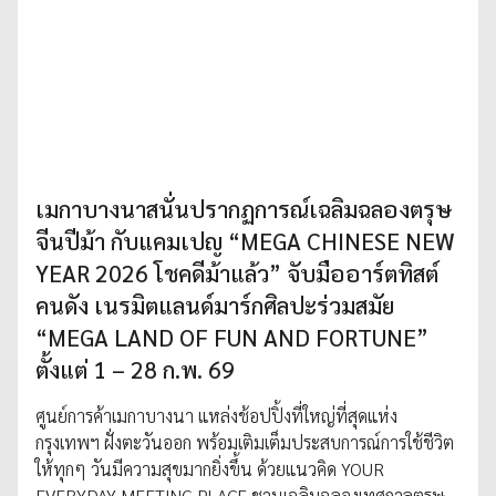
เมกาบางนาสนั่นปรากฏการณ์เฉลิมฉลองตรุษ
จีนปีม้า กับแคมเปญ “MEGA CHINESE NEW
YEAR 2026 โชคดีม้าแล้ว” จับมืออาร์ตทิสต์
คนดัง เนรมิตแลนด์มาร์กศิลปะร่วมสมัย
“MEGA LAND OF FUN AND FORTUNE”
ตั้งแต่ 1 – 28 ก.พ. 69
ศูนย์การค้าเมกาบางนา แหล่งช้อปปิ้งที่ใหญ่ที่สุดแห่ง
กรุงเทพฯ ฝั่งตะวันออก พร้อมเติมเต็มประสบการณ์การใช้ชีวิต
ให้ทุกๆ วันมีความสุขมากยิ่งขึ้น ด้วยแนวคิด YOUR
EVERYDAY MEETING PLACE ชวนเฉลิมฉลองเทศกาลตรุษ