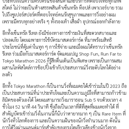
ประทับใจในความครบครันของสินค้าและบริการที่ตอบโจทย์ทุกไลฟ์
สไตล์ ไม่ว่าจะเป็นห้างสรรพสินค้าเซ็นทรัล ท็อปส์ เพาเวอร์บาย รวม
ไปถึงซูเปอร์สปอร์ตที่ตอบโจทย์คนรักสุขภาพและการวิ่งอย่างผม
เพราะมีครบทุกอย่างจริง ๆ ทั้งรองเท้า เสื้อผ้า อุปกรณ์ออกกำลังกาย
อีกทั้งเซ็นทรัล รีเทล ยังมีช่องทางการชำระเงินที่สะดวกสบายและ
ปลอดภัย โดยเฉพาะการใช้บัตรมาสเตอร์การ์ด ที่มาพร้อมสิทธิ
ประโยชน์ที่คุ้มค่าในทุก ๆ การใช้จ่าย และเมื่อผมได้ทราบว่าเซ็นทรัล
รีเทล ร่วมมือกับมาสเตอร์การ์ด จัดแคมเปญ Shop Fun, Run Far to
Tokyo Marathon 2026 ก็รู้สึกตื่นเต้นเป็นพิเศษ เพราะเป็นการผสม
ผสานไลฟ์สไตล์การช้อปปิ้งเข้ากับประสบการณ์วิ่งระดับโลกได้อย่าง
ลงตัว
อีกทั้ง Tokyo Marathon ก็เป็นงานวิ่งที่ผมเคยได้เข้าร่วมในปี 2023 ถือ
เป็นประสบการณ์ที่น่าประทับใจและเป็นความภูมิใจที่สามารถก้าวข้าม
ลิมิตของตัวเองได้ โดยผมสามารถวิ่งมาราธอน Sub 5 จบด้วยเวลา 4
ชั่วโมง 52 นาที 44 วินาที ซึ่งถือเป็นเวลาที่ดีที่สุดที่ผมเคยทำได้ ที่
สำคัญบัตรเข้าร่วมวิ่งในงานนี้ก็นับว่าหายากมาก ๆ เป็น Rare Item ที่
นักวิ่งทั่วโลกต้องการ และเป็นความฝันของนักวิ่งจำนวนมาก ดังนั้น
การได้วิ่งผ่านแลนด์มาร์กสำคัญของกรุงโตเกียวเคียงข้างนักวิ่งจาก