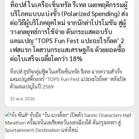
ท็อปส์ ในเครือเซ็นทรัล รีเทล เผยพฤติกรรมผู้
บริโภคแบบแบ่งขั้ว (Polarized Spending) ส่ง
ต่อวิถีผู้บริโภคยุคใหม่ จากนักล่าโปรโมชัน สู่ผู้
วางกลยุทธ์การใช้จ่าย ดันกระแสตอบรับ
แคมเปญ ‘TOPS Fun Fest แปะอะไรก็ลด’ 2
เฟสแรก โตสวนกระแสเศรษฐกิจ ด้วยยอดซื้อ
ต่อใบเสร็จเฉลี่ยโตกว่า 18%
ท็อปส์ ธุรกิจกลุ่มฟู้ด ในเครือเซ็นทรัล รีเทล ฉายความสำเร็จ
แคมเปญสติ๊กเกอร์ ‘TOPS Fun Fest แปะอะไรก็ลด’ หลังเปิด
ตัวแคมเปญในปี 2569
23 เม.ย. 2026