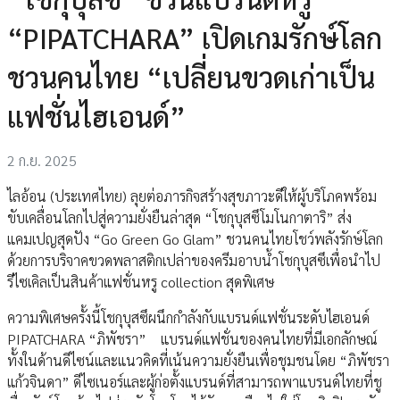
“PIPATCHARA” เปิดเกมรักษ์โลก
ชวนคนไทย “เปลี่ยนขวดเก่าเป็น
แฟชั่นไฮเอนด์”
2 ก.ย. 2025
ไลอ้อน (ประเทศไทย) ลุยต่อภารกิจสร้างสุขภาวะดีให้ผู้บริโภคพร้อม
ขับเคลื่อนโลกไปสู่ความยั่งยืนล่าสุด “โชกุบุสซึโมโนกาตาริ” ส่ง
แคมเปญสุดปัง “Go Green Go Glam” ชวนคนไทยโชว์พลังรักษ์โลก
ด้วยการบริจาคขวดพลาสติกเปล่าของครีมอาบน้ำโชกุบุสซึเพื่อนำไป
รีไซเคิลเป็นสินค้าแฟชั่นหรู collection สุดพิเศษ
ความพิเศษครั้งนี้โชกุบุสซึผนึกกำลังกับแบรนด์แฟชั่นระดับไฮเอนด์
PIPATCHARA “ภิพัชรา” แบรนด์แฟชั่นของคนไทยที่มีเอกลักษณ์
ทั้งในด้านดีไซน์และแนวคิดที่เน้นความยั่งยืนเพื่อชุมชนโดย “ภิพัชรา
แก้วจินดา” ดีไซเนอร์และผู้ก่อตั้งแบรนด์ที่สามารถพาแบรนด์ไทยที่ชู