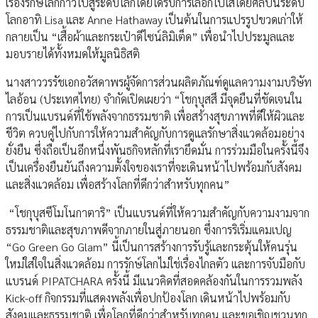
เรื่องรักษ์โลกก้าวไปสู่ระดับโลกโดยได้รับการเลือกไปใส่โดยศิลปินระดับ
โลกอาทิ Lisa และ Anne Hathaway เป็นต้นในการแปรรูปขวดเก่าให้
กลายเป็น “เสื้อผ้าและกระเป๋าดีไซน์ลิมิเต็ด” เพื่อนำไปประมูลและ
มอบรายได้ทั้งหมดให้มูลนิธิสติ
นางสาววรรัชเอกอวัสดาพรผู้จัดการส่วนผลิตภัณฑ์ดูแลความงามบริษัท
ไลอ้อน (ประเทศไทย) จำกัดเปิดเผยว่า “โชกุบุสสึ มีจุดยืนที่ชัดเจนใน
การเป็นแบรนด์ที่ใช้พลังจากธรรมชาติ เพื่อสร้างสุขภาพที่ดีให้ผิวและ
ชีวิต ควบคู่ไปกับการให้ความสำคัญกับการดูแลรักษาสิ่งแวดล้อมอย่าง
ยั่งยืน ซึ่งถือเป็นอีกหนึ่งพันธกิจหลักที่เรายึดมั่น การร่วมมือในครั้งนี้จึง
เป็นเครื่องยืนยันถึงความตั้งใจของเราที่จะเดินหน้าไปพร้อมกับสังคม
และสิ่งแวดล้อม เพื่อสร้างโลกที่ดีกว่าสำหรับทุกคน”
“โชกุบุสซึโมโนกาตาริ” เป็นแบรนด์ที่ให้ความสำคัญกับความงามจาก
ธรรมชาติและสุขภาพดีจากภายในสู่ภายนอก ซึ่งการริเริ่มแคมเปญ
“Go Green Go Glam” นี้เป็นการสร้างการรับรู้และกระตุ้นให้คนรุ่น
ใหม่ใส่ใจในสิ่งแวดล้อม การรักษ์โลกไม่ใช่เรื่องไกลตัว และการจับมือกับ
แบรนด์ PIPATCHARA ครั้งนี้ มีแนวคิดที่สอดคล้องกันในการรวมพลัง
Kick-off กิจกรรมที่แสดงพลังเพื่อปกป้องโลก เดินหน้าไปพร้อมกับ
สังคมและธรรมชาติ เพื่อโลกที่ดีกว่าสำหรับทุกคน และขอเชิญชวนทุก