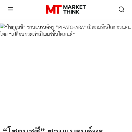
“โชกุบุสซึ” ชวนแบรนด์หรู