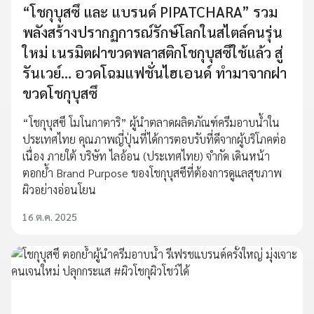
“โชกุบุสซึ และ แบรนด์ PIPATCHARA” รวม
พลังสร้างปรากฏการณ์รักษ์โลกในสไตล์คนรุ่น
ใหม่ เนรมิตฝาขวดพลาสติกโชกุบุสซึใช้แล้ว สู่
รันเวย์… อวดโฉมแฟชั่นไฮเอนด์ ทำมาจากฝา
ขวดโชกุบุสซึ
“โชกุบุสซึ โมโนกาตาริ” ผู้นำตลาดผลิตภัณฑ์ครีมอาบน้ำใน
ประเทศไทย คุณภาพญี่ปุ่นที่ได้การตอบรับที่ดีจากผู้บริโภคต่อ
เนื่อง ภายใต้ บริษัท ไลอ้อน (ประเทศไทย) จำกัด เดินหน้า
ตอกย้ำ Brand Purpose ของโชกุบุสซึที่ต้องการดูแลสุขภาพ
ผิวอย่างอ่อนโยน
16 ต.ค. 2025