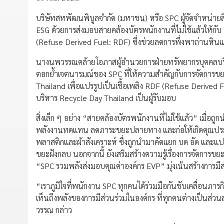
บริษัทสหพัฒนพิบูลจำกัด (มหาชน) หรือ SPC ผู้จัดจำหน่าย
ESG ด้วยการส่งมอบสายคล้องบัตรพนักงานที่ไม่ใช้แล้วให้กับ
(Refuse Derived Fuel: RDF) ซึ่งช่วยลดการพึ่งพาถ่านหิ
นางนพวรรณคล้ายโอภาสผู้อำนวยการฝ่ายทรัพยากรบุคคลบริษั
ตอกย้ำเจตนารมณ์ของ SPC ที่ให้ความสำคัญกับการจัดการขยะอ
Thailand เพื่อแปรรูปเป็นเชื้อเพลิง RDF (Refuse Derived 
บริหาร Recycle Day Thailand เป็นผู้รับมอบ
สิ่งเล็ก ๆ อย่าง “สายคล้องบัตรพนักงานที่ไม่ใช้แล้ว” เมื่อถ
พลังงานทดแทน ลดภาระขยะปลายทาง และก่อให้เกิดคุณประโยชน์
พลาสติกและผ้าสังเคราะห์ ซึ่งถูกนำมาคัดแยก บด อัด และแปรร
ขยะฝังกลบ นอกจากนี้ ยังเสริมสร้างความรู้เรื่องการจัดการขยะ
“SPC รวมพลังส่งมอบคุณค่าองค์กร EVP” มุ่งเน้นสร้างการมี
“เราภูมิใจที่พนักงาน SPC ทุกคนได้ร่วมมือกันขับเคลื่อนภารก
เห็นถึงพลังของการมีส่วนร่วมในองค์กร ที่ทุกคนต่างเป็นส่วน
วรรณ กล่าว