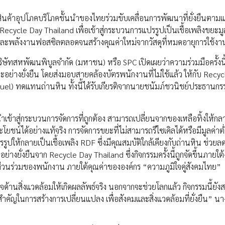
สินค้าอุปโภคบริโภคชั้นนำของไทยร่วมขับเคลื่อนการพัฒนาที่ยั่งยืนตา
 Recycle Day Thailand เพื่อเข้าสู่กระบวนการแปรรูปเป็นเชื้อเพลิงขยะม
นและพลังงานฟอสซิลตลอดจนสร้างคุณค่าใหม่จากวัสดุที่หมดอายุการใช้ง
ทสหพัฒนพิบูลจำกัด (มหาชน) หรือ SPC เปิดเผยว่าความร่วมมือครั้งนี้
ย่างยั่งยืน โดยส่งมอบสายคล้องบัตรพนักงานที่ไม่ใช้แล้ว ให้กับ Recy
Fuel) ทดแทนถ่านหิน ทั้งนี้ได้รับเกียรติจากนายชนัมภ์ชวนิชย์ประธานก
ูกนำเข้าสู่กระบวนการจัดการที่ถูกต้อง สามารถเปลี่ยนจากของเหลือทิ้งให้กล
ได้อย่างแท้จริง การจัดการขยะที่ไม่สามารถรีไซเคิลได้หรือมีมูลค่าต่
ูปให้กลายเป็นเชื้อเพลิง RDF ซึ่งมีคุณสมบัติใกล้เคียงกับถ่านหิน ช่วย
อย่างยั่งยืนจาก Recycle Day Thailand ซึ่งกิจกรรมครั้งนี้ถูกจัดขึ้นภายใต
ส่วนร่วมของพนักงาน ภายใต้คุณค่าขององค์กร “ความภูมิใจคู่สังคมไทย”
ิจด้านสิ่งแวดล้อมให้เกิดผลลัพธ์จริง นอกจากจะช่วยโลกแล้ว กิจกรรมนี้ยัง
สำคัญในการสร้างการเปลี่ยนแปลง เพื่อสังคมและสิ่งแวดล้อมที่ยั่งยืน” 