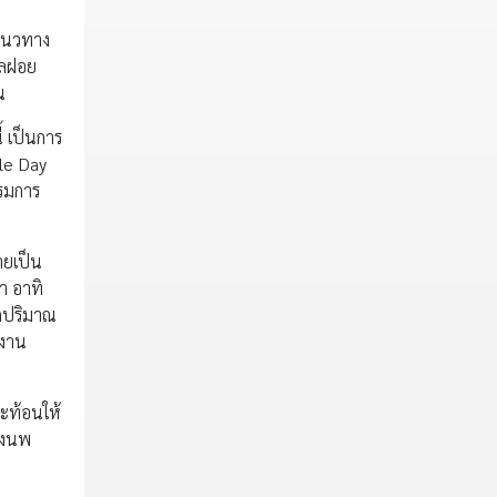
มแนวทาง
ูลฝอย
าน
 เป็นการ
cle Day
รรมการ
ายเป็น
ำ อาทิ
ลดปริมาณ
้งาน
สะท้อนให้
นางนพ