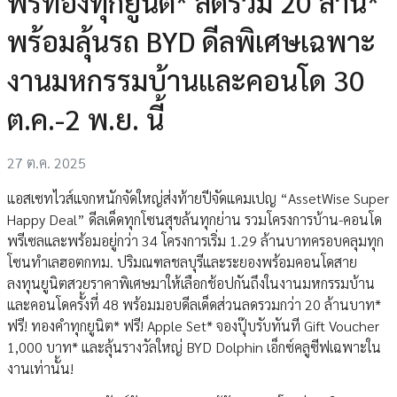
ฟรีทองทุกยูนิต* ลดรวม 20 ล้าน*
พร้อมลุ้นรถ BYD ดีลพิเศษเฉพาะ
งานมหกรรมบ้านและคอนโด 30
ต.ค.-2 พ.ย. นี้
27 ต.ค. 2025
แอสเซทไวส์แจกหนักจัดใหญ่ส่งท้ายปีจัดแคมเปญ “AssetWise Super
Happy Deal” ดีลเด็ดทุกโซนสุขล้นทุกย่าน รวมโครงการบ้าน-คอนโด
พรีเซลและพร้อมอยู่กว่า 34 โครงการเริ่ม 1.29 ล้านบาทครอบคลุมทุก
โซนทำเลฮอตกทม. ปริมณฑลชลบุรีและระยองพร้อมคอนโดสาย
ลงทุนยูนิตสวยราคาพิเศษมาให้เลือกช้อปกันถึงในงานมหกรรมบ้าน
และคอนโดครั้งที่ 48 พร้อมมอบดีลเด็ดส่วนลดรวมกว่า 20 ล้านบาท*
ฟรี! ทองคำทุกยูนิต* ฟรี! Apple Set* จองปุ๊บรับทันที Gift Voucher
1,000 บาท* และลุ้นรางวัลใหญ่ BYD Dolphin เอ็กซ์คลูซีฟเฉพาะใน
งานเท่านั้น!