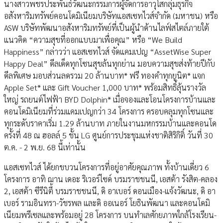
นางสาวพชรประพันธ์วัฒนะกรรมการผู้จัดการอาวุโสกลุ่มธุรกิจ
อสังหาริมทรัพย์คอนโดมิเนียมบริษัทแอสเซทไวส์จำกัด (มหาชน) หรือ
ASW บริษัทพัฒนาอสังหาริมทรัพย์ที่เป็นผู้นำด้านไลฟ์สไตล์ภายใต้
แนวคิด “ความสุขที่ออกแบบมาเพื่อคุณ” หรือ “We Build
Happiness” กล่าวว่า แอสเซทไวส์ จัดแคมเปญ “AssetWise Super
Happy Deal” ดีลเด็ดทุกโซนสุขล้นทุกย่าน มอบความสุขส่งท้ายปีกับ
ดีลพิเศษ มอบส่วนลดรวม 20 ล้านบาท* ฟรี ทองคำทุกยูนิต* แจก
Apple Set* และ Gift Voucher 1,000 บาท* พร้อมสิทธิ์ลุ้นรางวัล
ใหญ่ รถยนต์ไฟฟ้า BYD Dolphin* เมื่อจองและโอนโครงการบ้านและ
คอนโดมิเนียมที่ร่วมแคมเปญกว่า 34 โครงการ ครอบคลุมทุกโซนและ
ทุกระดับราคาเริ่ม 1.29 ล้านบาท ภายในงานมหกรรมบ้านและคอนโด
ครั้งที่ 48 ณ ฮอลล์ 5 ชั้น LG ศูนย์การประชุมแห่งชาติสิริกิติ์ วันที่ 30
ต.ค. - 2 พ.ย. 68 นี้เท่านั้น
แอสเซทไวส์ ได้ยกขบวนโครงการที่อยู่อาศัยคุณภาพ ทั้งบ้านเดี่ยว 6
โครงการ อาทิ ฌาน เดอะ ริเวอร์ไซด์ บรมราชชนนี, เอสต้า รังสิต-คลอง
2, เอสต้า ซีรีนิตี้ บรมราชชนนี, ดิ อาเบอร์ ดอนเมือง-แจ้งวัฒนะ, ดิ อา
เบอร์ รามอินทรา-วัชรพล และดิ ออเนอร์ โยธินพัฒนา และคอนโดมิ
เนียมพรีเซลและพร้อมอยู่ 28 โครงการ บนทำเลศักยภาพใกล้โรงเรียน-