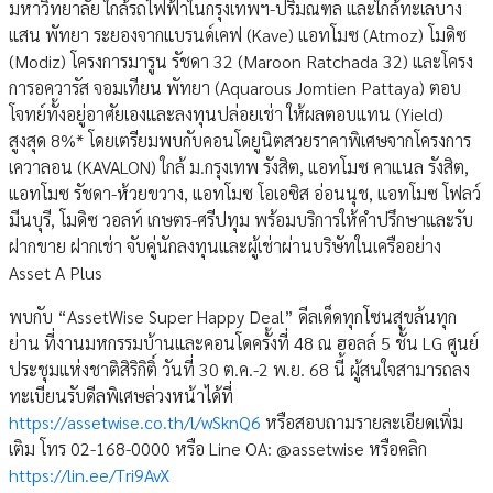
มหาวิทยาลัย ใกล้รถไฟฟ้าในกรุงเทพฯ-ปริมณฑล และใกล้ทะเลบาง
แสน พัทยา ระยองจากแบรนด์เคฟ (Kave) แอทโมซ (Atmoz) โมดิซ
(Modiz) โครงการมารูน รัชดา 32 (Maroon Ratchada 32) และโครง
การอควารัส จอมเทียน พัทยา (Aquarous Jomtien Pattaya) ตอบ
โจทย์ทั้งอยู่อาศัยเองและลงทุนปล่อยเช่า ให้ผลตอบแทน (Yield)
สูงสุด 8%* โดยเตรียมพบกับคอนโดยูนิตสวยราคาพิเศษจากโครงการ
เควาลอน (KAVALON) ใกล้ ม.กรุงเทพ รังสิต, แอทโมซ คาแนล รังสิต,
แอทโมซ รัชดา-ห้วยขวาง, แอทโมซ โอเอซิส อ่อนนุช, แอทโมซ โฟลว์
มีนบุรี, โมดิซ วอลท์ เกษตร-ศรีปทุม พร้อมบริการให้คำปรึกษาและรับ
ฝากขาย ฝากเช่า จับคู่นักลงทุนและผู้เช่าผ่านบริษัทในเครืออย่าง
Asset A Plus
พบกับ “AssetWise Super Happy Deal” ดีลเด็ดทุกโซนสุขล้นทุก
ย่าน ที่งานมหกรรมบ้านและคอนโดครั้งที่ 48 ณ ฮอลล์ 5 ชั้น LG ศูนย์
ประชุมแห่งชาติสิริกิติ์ วันที่ 30 ต.ค.-2 พ.ย. 68 นี้ ผู้สนใจสามารถลง
ทะเบียนรับดีลพิเศษล่วงหน้าได้ที่
https://assetwise.co.th/l/wSknQ6
หรือสอบถามรายละเอียดเพิ่ม
เติม โทร 02-168-0000 หรือ Line OA: @assetwise หรือคลิก
https://lin.ee/Tri9AvX