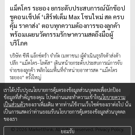
แม็คโคร ระยอง ยกระดับประสบการณ์นักช้อป
ชูคอนเซ็ปต์ ‘เสิร์ฟเต็ม Max โซนใหม่ สด ครบ
คุ้ม ราคาส่ง’ ตอบทุกความต้องการของลูกค้า
พร้อมเผยนวัตกรรมรักษาความสดถึงมือผู้
บริโภค
บริษัท ซีพี แอ็กซ์ตร้า จำกัด (มหาชน) ผู้ดำเนินธุรกิจค้าส่งค้า
ปลีก “แม็คโคร–โลตัส” เดินหน้ายกระดับประสบการณ์การจับ
จ่ายของลูกค้า พลิกโฉมพื้นที่จำหน่ายอาหารสด “แม็คโคร
ระยอง” ครั้งใหญ่
14 ต.ค. 2025
เราได้ปรับปรุงนโยบายการคุ้มครองข้อมูลส่วนบุคคลเพื่อปกป้อง
ข้อมูลที่สำคัญของคุณ โปรดอ่านและทำความเข้าใจ
นโยบายความ
เป็นส่วนตัว
ของเราเพิ่มเติม หากท่านใช้งานเว็บไซต์ของเราต่อไป นั่น
เป็นการแสดงว่าท่านยอมรับนโยบายการคุ้มครองข้อมูลส่วนบุคคล
ของเรา
© 2026 Marketthink. All rights reserved.
Privacy Policy.
ยอมรับ