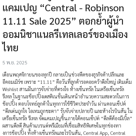
แคมเปญ “Central - Robinson
11.11 Sale 2025” ตอกย้ำผู้นำ
ออมนิชาแนลรีเทลเลอร์ของเมือง
ไทย
5 พ.ย. 2025
เดือนพฤศจิกายนของทุกปี กลายเป็นช่วงพีคของธุรกิจค้าปลีกและ
อีคอมเมิร์ซ เพราะ “11.11” คือวันที่ลูกค้ารอคอยคว้าดีลใหญ่ เติมเต็ม
Wishlist สานฝันการจับจ่ายที่ตรงใจ ห้างเซ็นทรัล ในเครือเซ็นทรัล
รีเทล ในฐานะช้อปปิ้งเดสติเนชั่นเดินหน้าอำนวยความสะดวกในการ
ช้อปปิ้ง ตอบโจทย์ลูกค้าในทุกการใช้ชีวิตประจำวัน ผ่านคอนเซ็ปต์
“ดีลเด่นถูกใจ ไอเทมถูกชะตา” รับจับจ่ายปลายปี และห้างโรบินสัน ใน
เครือเซ็นทรัล รีเทล จัดแคมเปญขึ้นภายใต้คอนเซ็ปต์ “ดีลดีต้องมีเบิ้ล”
ผสานดีลดี สินค้าแบรนด์พรีเมียมที่เชื่อมสิทธิพิเศษในทุกช่องทา
งการช้อปปิ้ง ทั้งห้างเซ็นทรัลและโรบินสัน, Central App, Central