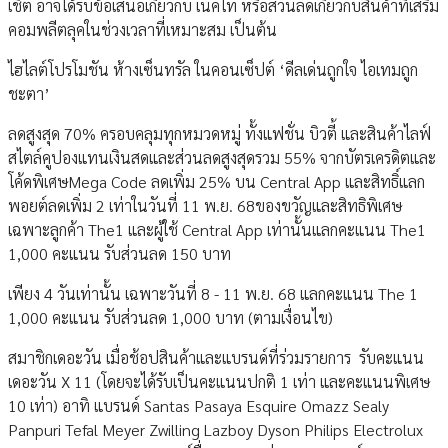
เชิ้ต อาจได้รับข้อเสนอเกี่ยวกับ เนคไท หรือส่วนลดเกี่ยวกับสินค้าที่เสริม
คอมพลีตลุคในช่วงเวลาที่เหมาะสม เป็นต้น
ไฮไลต์โปรโมชัน ห้างเซ็นทรัล ในคอนเซ็ปต์ ‘ดีลเด่นถูกใจ ไอเทมถูก
ชะตา’
ลดสูงสุด 70% ครอบคลุมทุกหมวดหมู่ ทั้งแฟชั่น บิวตี้ และสินค้าไลฟ์
สไตล์คูปองแทนเงินสดและส่วนลดสูงสุดรวม 55% จากบัตรเครดิตและ
โค้ดพิเศษMega Code ลดเพิ่ม 25% บน Central App และสิทธิ์แลก
พอยต์ลดเพิ่ม 2 เท่าในวันที่ 11 พ.ย. 68ของขวัญและสิทธิพิเศษ
เฉพาะลูกค้า The1 และผู้ใช้ Central App เท่านั้นแลกคะแนน The1
1,000 คะแนน รับส่วนลด 150 บาท
เพียง 4 วันเท่านั้น เฉพาะวันที่ 8 - 11 พ.ย. 68 แลกคะแนน The 1
1,000 คะแนน รับส่วนลด 1,000 บาท (ตามเงื่อนไข)
สมาชิกเดอะวัน เมื่อช้อปสินค้าและแบรนด์ที่ร่วมรายการ รับคะแนน
เดอะวัน X 11 (โดยจะได้รับเป็นคะแนนปกติ 1 เท่า และคะแนนพิเศษ
10 เท่า) อาทิ แบรนด์ Santas Pasaya Esquire Omazz Sealy
Panpuri Tefal Meyer Zwilling Lazboy Dyson Philips Electrolux