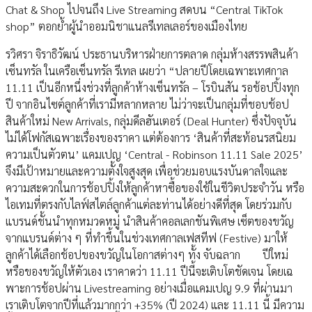
Chat & Shop ไปจนถึง Live Streaming สดบน “Central TikTok
shop” ตอกย้ำผู้นำออมนิชาแนลรีเทลเลอร์ของเมืองไทย
รวิศรา จิราธิวัฒน์ ประธานบริหารฝ่ายการตลาด กลุ่มห้างสรรพสินค้า
เซ็นทรัล ในเครือเซ็นทรัล รีเทล เผยว่า “ปลายปีโดยเฉพาะเทศกาล
11.11 เป็นอีกหนึ่งช่วงที่ลูกค้าห้างเซ็นทรัล – โรบินสัน รอช้อปปิ้งทุก
ปี จากอินไซต์ลูกค้าที่เรามีหลากหลาย ไม่ว่าจะเป็นกลุ่มที่ชอบช้อป
สินค้าใหม่ New Arrivals, กลุ่มดีลฮันเตอร์ (Deal Hunter) ซึ่งปัจจุบัน
ไม่ได้โฟกัสเฉพาะเรื่องของราคา แต่ต้องการ ‘สินค้าที่สะท้อนรสนิยม
ความเป็นตัวตน’ แคมเปญ ‘Central - Robinson 11.11 Sale 2025’
จึงมีเป้าหมายและความตั้งใจสูงสุด เพื่อช่วยมอบแรงบันดาลใจและ
ความสะดวกในการช้อปปิ้งให้ลูกค้าหาซื้อของใช้ในชีวิตประจำวัน หรือ
ไอเทมที่ตรงกับไลฟ์สไตล์ลูกค้าแต่ละท่านได้อย่างดีที่สุด โดยร่วมกับ
แบรนด์ชั้นนำทุกหมวดหมู่ นำสินค้าคอลเลกชันพิเศษ เซ็ตของขวัญ
จากแบรนด์ต่าง ๆ ที่ทำขึ้นในช่วงเทศกาลเฟสทีฟ (Festive) มาให้
ลูกค้าได้เลือกช้อปของขวัญในโอกาสต่างๆ ทั้ง จับฉลาก ปีใหม่
หรือของขวัญให้ตัวเอง เราคาดว่า 11.11 ปีนี้จะเติบโตชัดเจน โดยเฉ
พาะการช้อปผ่าน Livestreaming อย่างเมื่อแคมเปญ 9.9 ที่ผ่านมา
เราเติบโตจากปีที่แล้วมากกว่า +35% (ปี 2024) และ 11.11 นี้ มีความ