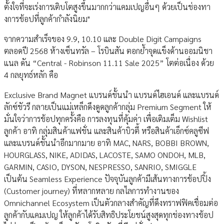
ตั้งใจที่จะเร่งการเติบโตสูงขึ้นมากกว่าแคมเปญอื่นๆ ด้วยเป็นช่องทา
งการช้อปที่ลูกค้ากำลังนิยม"
จากความสำเร็จของ 9.9, 10.10 และ Double Digit Campaigns
ตลอดปี 2568 ห้างเซ็นทรัล – โรบินสัน ตอกย้ำจุดแข็งด้านออมนิชา
แนล ดัน “Central - Robinson 11.11 Sale 2025” โตต่อเนื่อง ด้วย
4 กลยุทธ์หลัก คือ
Exclusive Brand Magnet แบรนด์ชั้นนำ แบรนด์ไฮเอนด์ และแบรนด์
ลักซ์ชัวรี กลายเป็นแม่เหล็กดึงดูดลูกค้ากลุ่ม Premium Segment ให้
มั่นใจว่าการช้อปทุกครั้งคือ การลงทุนที่คุ้มค่า เพื่อเติมเต็ม Wishlist
ลูกค้า อาทิ กลุ่มสินค้าแฟชั่น และสินค้าบิวตี้ หรือสินค้าเอ็กซ์คลูซีฟ
และแบรนด์ชั้นนำอีกมากมาย อาทิ MAC​, NARS​, BOBBI BROWN,
HOURGLASS, NIKE, ADIDAS, LACOSTE, SAMO ONDOH, MLB,
GARMIN, CASIO, DYSON, NESPRESSO, SANRIO, SMIGGLE
เป็นต้น Seamless Experience ปัจจุบันลูกค้ามีเส้นทางการช้อปปิ้ง
(Customer journey) ที่หลากหลาย กลไลการทำงานของ
Omnichannel Ecosystem เป็นตัวกลางสำคัญที่ดึงทราฟฟิคเชื่อมต่อ
ลูกค้ากับแคมเปญ ให้ลูกค้าได้รับสิทธิประโยชน์สูงสุดทุกช่องทางช้อป