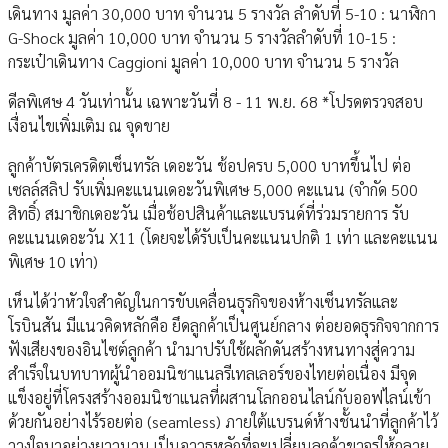
เดินทาง มูลค่า 30,000 บาท จำนวน 5 รางวัล ลำดับที่ 5-10 : นาฬิกา
G-Shock มูลค่า 10,000 บาท จำนวน 5 รางวัลลำดับที่ 10-15 :
กระเป๋าเดินทาง Caggioni มูลค่า 10,000 บาท จำนวน 5 รางวัล
ดีลพิเศษ 4 วันเท่านั้น เฉพาะวันที่ 8 - 11 พ.ย. 68 *โปรดตรวจสอบ
เงื่อนไขเพิ่มเติม ณ จุดขาย
ลูกค้าบัตรเครดิตเซ็นทรัล เดอะวัน ช้อปครบ 5,000 บาทขึ้นไป ต่อ
เซลล์สลิป รับเพิ่มคะแนนเดอะวันพิเศษ 5,000 คะแนน (จำกัด 500
สิทธิ์) สมาชิกเดอะวัน เมื่อช้อปสินค้าและแบรนด์ที่ร่วมรายการ รับ
คะแนนเดอะวัน X11 (โดยจะได้รับเป็นคะแนนปกติ 1 เท่า และคะแนน
พิเศษ 10 เท่า)
เห็นได้ว่าหัวใจสำคัญในการขับเคลื่อนธุรกิจของห้างเซ็นทรัลและ
โรบินสัน มีแนวคิดหลักคือ ยึดลูกค้าเป็นศูนย์กลาง ต่อยอดธุรกิจจากการ
ฟังเสียงของอินไซต์ลูกค้า นำมาปรับใช้ผลักดันสร้างหนทางสู่ความ
สำเร็จในบทบาทผู้นำออมนิชาแนลรีเทลเลอร์ของไทยต่อเนื่อง มีจุด
แข็งอยู่ที่โครงสร้างออมนิชาแนลที่ผสานโลกออนไลน์กับออฟไลน์เข้า
ด้วยกันอย่างไร้รอยต่อ (seamless) ภายใต้แบรนด์ห้างชั้นนำที่ลูกค้าไว้
วางใจมาอย่างยาวนาน เป็นอาวุธหลักที่จะเปลี่ยนลูกค้าขาจรให้กลาย