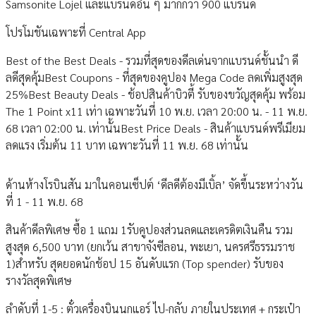
Samsonite Lojel และแบรนด์อื่น ๆ มากกว่า 900 แบรนด์
โปรโมชันเฉพาะที่ Central App
Best of the Best Deals - รวมที่สุดของดีลเด่นจากแบรนด์ชั้นนำ ดี
ลดีสุดคุ้มBest Coupons - ที่สุดของคูปอง Mega Code ลดเพิ่มสูงสุด
25%Best Beauty Deals - ช้อปสินค้าบิวตี้ รับของขวัญสุดคุ้ม พร้อม
The 1 Point x11 เท่า เฉพาะวันที่ 10 พ.ย. เวลา 20:00 น. - 11 พ.ย.
68 เวลา 02:00 น. เท่านั้นBest Price Deals - สินค้าแบรนด์พรีเมียม
ลดแรง เริ่มต้น 11 บาท เฉพาะวันที่ 11 พ.ย. 68 เท่านั้น
ด้านห้างโรบินสัน มาในคอนเซ็ปต์ ‘ดีลดีต้องมีเบิ้ล’ จัดขึ้นระหว่างวัน
ที่ 1 - 11 พ.ย. 68
สินค้าดีลพิเศษ ซื้อ 1 แถม 1รับคูปองส่วนลดและเครดิตเงินคืน รวม
สูงสุด 6,500 บาท (ยกเว้น สาขาจังซีลอน, พะเยา, นครศรีธรรมราช
1)สำหรับ สุดยอดนักช้อป 15 อันดับแรก (Top spender) รับของ
รางวัลสุดพิเศษ
ลำดับที่ 1-5 : ตั๋วเครื่องบินนกแอร์ ไป-กลับ ภายในประเทศ + กระเป๋า