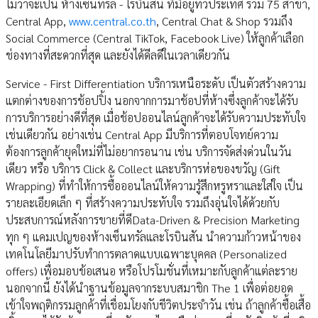
ไม่ว่าจะเป็น ห้างเซ็นทรัล - โรบินสัน ที่มีอยู่ทั่วประเทศ รวม 75 สาขา,
Central App,
www.central.co.th
, Central Chat & Shop รวมถึง
Social Commerce (Central TikTok, Facebook Live) ให้ลูกค้าเลือก
ช่องทางที่สะดวกที่สุด และยังได้ดีลดีในเวลาเดียวกัน
Service - First Differentiation บริการเหนือระดับ เป็นตัวสร้างความ
แตกต่างของการช้อปปิ้ง นอกจากการมาช้อปที่ห้างซึ่งลูกค้าจะได้รับ
การบริการอย่างดีที่สุด เมื่อช้อปออนไลน์ลูกค้าจะได้รับความประทับใจ
เช่นเดียวกัน อย่างเช่น Central App มีบริการที่ตอบโจทย์ความ
ต้องการลูกค้ายุคใหม่ที่ไม่อยากรอนาน เช่น บริการจัดส่งด่วนในวัน
เดียว หรือ บริการ Click & Collect และบริการห่อของขวัญ (Gift
Wrapping) ที่ทำให้การซื้อออนไลน์ให้ความรู้สึกหรูหราและใส่ใจ เป็น
รายละเอียดเล็ก ๆ ที่สร้างความประทับใจ รวมถึงอุ่นใจได้ด้วยกับ
ประสบการณ์หลังการขายที่ดีData-Driven & Precision Marketing
ทุก ๆ แคมเปญของห้างเซ็นทรัลและโรบินสัน นำความก้าวหน้าของ
เทคโนโลยีมาปรับทำการตลาดแบบเฉพาะบุคคล (Personalized
offers) เพื่อมอบข้อเสนอ หรือโปรโมชั่นที่เหมาะกับลูกค้าแต่ละราย
นอกจากนี้ ยังได้นำฐานข้อมูลจากระบบสมาชิก The 1 เพื่อต่อยอด
เข้าใจพฤติกรรมลูกค้าที่เชื่อมโยงกับชีวิตประจำวัน เช่น ถ้าลูกค้าซื้อเสื้อ