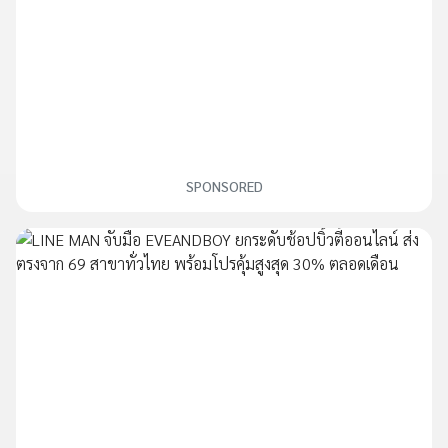
SPONSORED