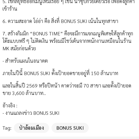
5. ใช้กลยุทธ์ออกเมนูใหม่เรื่อย ๆ เช่น น้ำซุปก๋วยเตี๋ยวเรือ เพื่อดึงลูกค้า
เข้าร้าน
6. ความสะอาด โอ่อ่า คือ สิ่งที่ BONUS SUKI เน้นในทุกสาขา
7. สร้างกิมมิก “BONUS TIME” คือจะมีการแจกเมนูพิเศษให้ลูกค้าทุก
โต๊ะแบบฟรี ๆ ไม่คิดเงิน พร้อมมีโชว์เต้นจากพนักงานเหมือนในร้าน
MK สมัยก่อนด้วย
- สำหรับแผนในอนาคต
ภายในปีนี้ BONUS SUKI ตั้งเป้ายอดขายอยู่ที่ 150 ล้านบาท
และในสิ้นปี 2569 หรือปีหน้า คาดว่าจะมี 70 สาขา และตั้งเป้ายอด
ขาย 3,600 ล้านบาท..
อ้างอิง :
- งานแถลงข่าว BONUS SUKI
Tag:
ป่าล้อมเมือง
BONUS SUKI