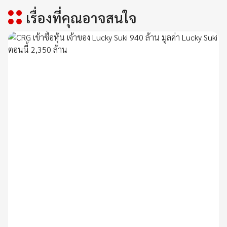
เรื่องที่คุณอาจสนใจ