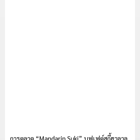
การตลาด “Mandarin Suki” บุฟเฟต์สุกี้ฮาลาล