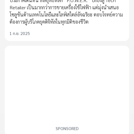
ประกาศเดินหน้ากลยุทธ์หลัก “P.O.W.E.R.” ปักธงสู่ Tech
Retailer เป็นมากกว่าการขายเครื่องใช้ไฟฟ้า แต่มุ่งนำเสนอ
โซลูชันด้านเทคโนโลยีและไลฟ์สไตล์อัจฉริยะ ตอบโจทย์ความ
ต้องการผู้บริโภคยุคดิจิทัลในทุกมิติของชีวิต
1 ก.ย. 2025
SPONSORED