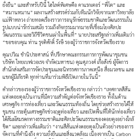
ยั่งยืน” และสำหรับปีนี้ ไฮไลต์พิเศษคือ คาแรกเตอร์ “พี่โต” และ
“หมานหมาน” ผลงานสร้างสรรค์ร่วมกับทีมนักวิจัยจากมหาวิทยาลัย
แม่ฟ้าหลวง ถ่ายทอดเรื่องราวการอนุรักษ์ธรรมชาติและวัฒนธรรมใน
รูปแบบน่ารักร่วมสมัย รวมถึงกิจกรรมมากมายที่เชื่อมโยงศิลปะ
วัฒนธรรม และวิถีชีวิตชนเผ่าในพื้นที่” นายประเสริฐกล่าวเพิ่มเติมว่า
“ขอขอบคุณ ท่าน รุจติศักดิ์ รังษี รองผู้ว่าราชการจังหวัดเชียงราย
คุณปวิณ ชำนิประศาสน์ ที่ปรึกษาคณะกรรมการการพัฒนาชุมชน
บริษัท ไทยเบฟเวอเรจ จำกัด(มหาชน) คุณศุภวงศ์ เกื้อสังข์ ผู้จัดการ
สำนักส่งเสริมการจัดประชุมและนิทรรศการภาคเหนือ สื่อมวลชน และ
แขกผู้มีเกียรติ ทุกท่านที่มาร่วมพิธีเปิดภายในวันนี้”
คำกล่าวของรองผู้ว่าราชการจังหวัดเชียงราย กล่าวว่า “เทศกาลสีสัน
แห่งดอยตุงเป็นงานที่มีความสำคัญต่อจังหวัดเชียงราย ทั้งในด้าน
เศรษฐกิจ การท่องเที่ยว และวัฒนธรรมท้องถิ่น โดยช่วยสร้างรายได้ให้
ชุมชน กระตุ้นเศรษฐกิจช่วงฤดูท่องเที่ยว และเปิดพื้นที่ให้นักท่องเที่ยว
ได้สัมผัสมรดกทางธรรมชาติและศิลปะวัฒนธรรมของดอยตุงอย่างใกล้
ชิด” และกล่าวเพิ่มเติมว่า “งานสีสันแห่งดอยตุงเป็นตัวอย่างของการ
จัดงานที่คำนึงถึง ความยั่งยืนและสิ่งแวดล้อม เนื่องจากเป็น Carbon