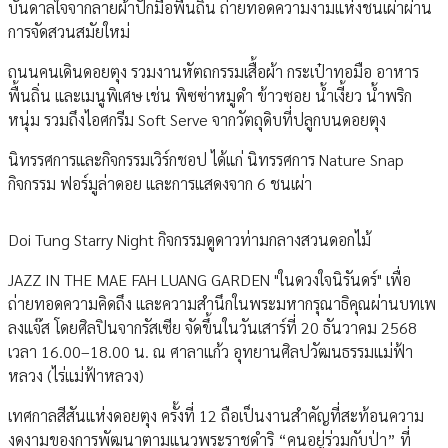
บันดาลใจจากลายผ้าปักมือพื้นถิ่น ถ่ายทอดความงามแห่งชนเผ่าผ่าน
การจัดสวนสมัยใหม่
ถนนคนเดินดอยตุง รวมงานหัตถกรรมเสื้อผ้า กระเป๋าทอมือ อาหาร
พื้นถิ่น และเมนูพิเศษ เช่น พิซซ่าหมูดำ ข้าวซอย น้ำเงี้ยว น้ำพริก
หนุ่ม รวมถึงไอศกรีม Soft Serve จากวัตถุดิบที่ปลูกบนดอยตุง
นิทรรศการและกิจกรรมเวิร์กชอป ได้แก่ นิทรรศการ Nature Snap
กิจกรรม ฟอร์มูล่าดอย และการแสดงจาก 6 ชนเผ่า
Doi Tung Starry Night กิจกรรมดูดาวท่ามกลางสวนดอกไม้
JAZZ IN THE MAE FAH LUANG GARDEN "ในดวงใจนิรันดร์" เพื่อ
ถ่ายทอดความคิดถึง และความสำนึกในพระมหากรุณาธิคุณผ่านบทเพ
ลงแจ๊ส โดยศิลปินจากรัสเซีย จัดขึ้นในวันเสาร์ที่ 20 ธันวาคม 2568
เวลา 16.00–18.00 น. ณ ศาลาแก้ว อุทยานศิลปวัฒนธรรมแม่ฟ้า
หลวง (ไร่แม่ฟ้าหลวง)
เทศกาลสีสันแห่งดอยตุง ครั้งที่ 12 ถือเป็นงานสำคัญที่สะท้อนความ
งดงามของการพัฒนาตามแนวพระราชดำริ “คนอยู่ร่วมกับป่า” ที่