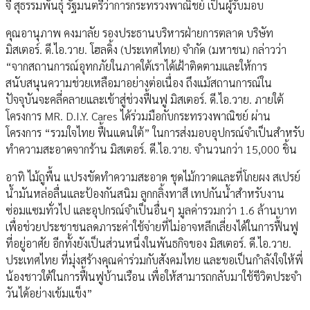
จี สุธรรมพันธุ์ รัฐมนตรีว่าการกระทรวงพาณิชย์ เป็นผู้รับมอบ
คุณอานุภาพ คงมาลัย รองประธานบริหารฝ่ายการตลาด บริษัท
มิสเตอร์. ดี.ไอ.วาย. โฮลดิ้ง (ประเทศไทย) จำกัด (มหาชน) กล่าวว่า
“จากสถานการณ์อุทกภัยในภาคใต้เราได้เฝ้าติดตามและให้การ
สนับสนุนความช่วยเหลือมาอย่างต่อเนื่อง ถึงแม้สถานการณ์ใน
ปัจจุบันจะคลี่คลายและเข้าสู่ช่วงฟื้นฟู มิสเตอร์. ดี.ไอ.วาย. ภายใต้
โครงการ MR. D.I.Y. Cares ได้ร่วมมือกับกระทรวงพาณิชย์ ผ่าน
โครงการ “รวมใจไทย ฟื้นแดนใต้” ในการส่งมอบอุปกรณ์จำเป็นสำหรับ
ทำความสะอาดจากร้าน มิสเตอร์. ดี.ไอ.วาย. จำนวนกว่า 15,000 ชิ้น
อาทิ ไม้ถูพื้น แปรงขัดทำความสะอาด ชุดไม้กวาดและที่โกยผง สเปรย์
น้ำมันหล่อลื่นและป้องกันสนิม ลูกกลิ้งทาสี เทปกันน้ำสำหรับงาน
ซ่อมแซมทั่วไป และอุปกรณ์จำเป็นอื่นๆ มูลค่ารวมกว่า 1.6 ล้านบาท
เพื่อช่วยประชาชนลดภาระค่าใช้จ่ายที่ไม่อาจหลีกเลี่ยงได้ในการฟื้นฟู
ที่อยู่อาศัย อีกทั้งยังเป็นส่วนหนึ่งในพันธกิจของ มิสเตอร์. ดี.ไอ.วาย.
ประเทศไทย ที่มุ่งสร้างคุณค่าร่วมกับสังคมไทย และขอเป็นกำลังใจให้พี่
น้องชาวใต้ในการฟื้นฟูบ้านเรือน เพื่อให้สามารถกลับมาใช้ชีวิตประจำ
วันได้อย่างเข้มแข็ง”