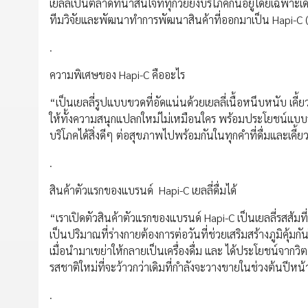
เยลลี่เป็นตลาดที่น่าสนใจที่ทุกวัยยังบริโภคกันอยู่โดยเฉพาะ
ทีมวิจัยและพัฒนาทำการพัฒนาสินค้าที่ออกมาเป็น Hapi-C (แฮ๊ปป
.
ความพิเศษของ Hapi-C คืออะไร
“เป็นเยลลี่รูปแบบขวดที่อัดแน่นด้วยเยลลี่เนื้อหนึบหนับ เคี้ย
ให้ทั้งความสนุกแปลกใหม่ไม่เหมือนใคร พร้อมประโยชน์แบบจัด
บริโภคได้สิ่งดีๆ ต่อสุขภาพไปพร้อมกันในทุกคำที่ดื่มและเคี้ย
.
สินค้าตัวแรกของแบรนด์ Hapi-C เยลลี่ดื่มได้
“เราเปิดตัวสินค้าตัวแรกของแบรนด์ Hapi-C เป็นเยลลี่รสส้มที่
เป็นปริมาณที่ร่างกายต้องการต่อวันที่ช่วยเสริมสร้างภูมิคุ้มกั
เมื่อนำมาเขย่าให้กลายเป็นเครื่องดื่ม และ ได้ประโยชน์จากว
รสชาติใหม่ที่จะว้าวกว่าเดิมที่กำลังจะวางขายในช่วงต้นปีหน้
.