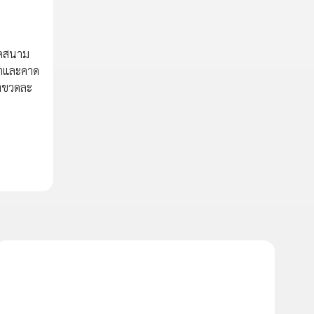
ภาคสนาม
ดจำและคาด
ยงขวดละ