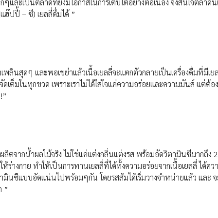
เด็กๆและเป็นตลาดที่ยังมีโอกาสในการเติบโตอย่างต่อเนื่อง จึงสนใจตลาดนี
ี้ – ซี) เยลลี่ดื่มได้ ”
วเพลินสุดๆ และพอเขย่าแล้วเนื้อเยลลี่จะแตกตัวกลายเป็นเครื่องดื่มที่มีเยล
เต็มในทุกขวด เพราะเราไม่ได้ใส่ใจแค่ความอร่อยและความมันส์ แต่ต้องก
ว!”
ผลิตจากน้ำผลไม้จริง ไม่ใช่แค่แต่งกลิ่นแต่งรส พร้อมอัดวิตามินซีมากถึง 
นให้ร่างกาย ทำให้เป็นการทานเยลลี่ที่ได้ทั้งความอร่อยจากเนื้อเยลลี่ ได้ค
ิตามินซีแบบอัดแน่นไปพร้อมๆกัน โดยรสส้มได้เริ่มวางจำหน่ายแล้ว และ จะ
า ”