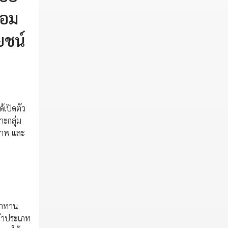
้อม
ยชน์
้เปิดตัว
าะกลุ่ม
ยภาพ และ
รมาทาน
ค้าประเภท