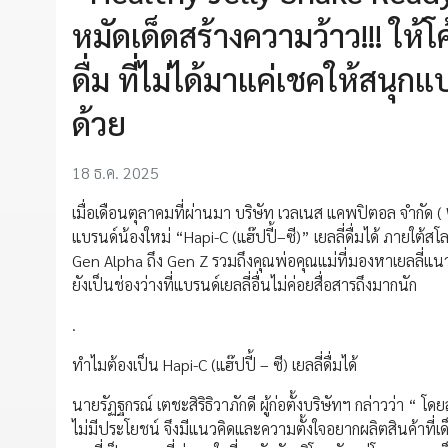
หมัดเด็ดสร้างความว้าว!!! ให้
ดื่ม ที่ไม่ได้มาแค่เชคให้สน
ด้วย
18 ธ.ค. 2025
เมื่อเดือนตุลาคมที่ผ่านมา บริษัท เวลเนส แคพปิตอล จำกัด ( W
แบรนด์น้องใหม่ “Hapi-C (แฮ๊ปปี้–ซี)” เยลลี่ดื่มได้ ภายใต้สโ
Gen Alpha ถึง Gen Z รวมถึงคุณพ่อคุณแม่ที่มองหาเยลลี่แนวเคร
ยังเป็นช่องว่างที่แบรนด์เยลลี่อื่นไม่ค่อยสื่อสารถึงมากนัก
.
ทำไมต้องเป็น Hapi-C (แฮ๊ปปี้ – ซี) เยลลี่ดื่มได้
นายรัฏฐกรณ์ เตชะสิริธิวาภักดี ผู้ก่อตั้งบริษัทฯ กล่าวว
ไม่มีประโยชน์ จึงมีแนวคิดและความตั้งใจอยากผลิตสินค้าท