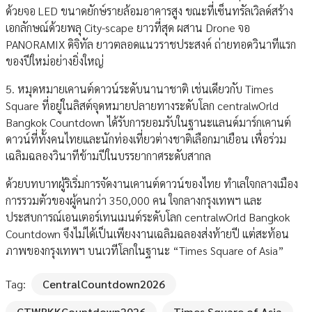
ด้วยจอ LED ขนาดยักษ์รายล้อมอาคารสูง ขณะที่เซ็นทรัลเวิลด์สร้าง
เอกลักษณ์ด้วยพลุ City-scape ยาวที่สุด ผสาน Drone จอ
PANORAMIX ดิจิทัล ยาวตลอดแนวราชประสงค์ ถ่ายทอดวินาทีแรก
ของปีใหม่อย่างยิ่งใหญ่
5. หมุดหมายเคานต์ดาวน์ระดับนานาชาติ เช่นเดียวกับ Times
Square ที่อยู่ในลิสต์จุดหมายปลายทางระดับโลก centralwOrld
Bangkok Countdown ได้รับการยอมรับในฐานะแลนด์มาร์กเคานต์
ดาวน์ที่ทั้งคนไทยและนักท่องเที่ยวต่างชาติเลือกมาเยือน เพื่อร่วม
เฉลิมฉลองวินาทีข้ามปีในบรรยากาศระดับสากล
ด้วยบทบาทผู้ริเริ่มการจัดงานเคานต์ดาวน์ของไทย ทำเลใจกลางเมือง
การรวมตัวของผู้คนกว่า 350,000 คน ใจกลางกรุงเทพฯ และ
ประสบการณ์เอนเตอร์เทนเมนต์ระดับโลก centralwOrld Bangkok
Countdown จึงไม่ได้เป็นเพียงงานเฉลิมฉลองส่งท้ายปี แต่สะท้อน
ภาพของกรุงเทพฯ บนเวทีโลกในฐานะ “Times Square of Asia”
Tag:
CentralCountdown2026
CTWBKKCountdown2026
Times Square of Asia