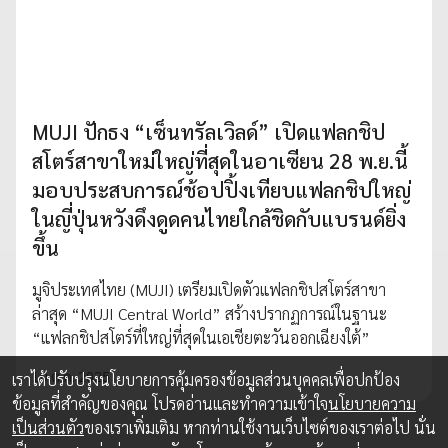
MUJI ปักธง “เซ็นทรัลเวิลด์” เปิดแฟลกชิป
สโตร์สาขาใหม่ใหญ่ที่สุดในอาเซียน 28 พ.ย.นี้
มอบประสบการณ์ช้อปปิ้งเทียบแฟลกชิปใหญ่
ในญี่ปุ่นหวังดึงดูดคนไทยใกล้ชิดกับแบรนด์ยิ่ง
ขึ้น
มูจิประเทศไทย (MUJI) เตรียมเปิดตัวแฟลกชิปสโตร์สาขา
ล่าสุด “MUJI Central World” สร้างปรากฏการณ์ในฐานะ
“แฟลกชิปสโตร์ที่ใหญ่ที่สุดในเอเชียตะวันออกเฉียงใต้”
10 ต.ค. 2025
เราได้ปรับปรุงนโยบายการคุ้มครองข้อมูลส่วนบุคคลเพื่อปกป้อง
ข้อมูลที่สำคัญของคุณ โปรดอ่านและทำความเข้าใจ
นโยบายความ
เป็นส่วนตัว
ของเราเพิ่มเติม หากท่านใช้งานเว็บไซต์ของเราต่อไป นั่น