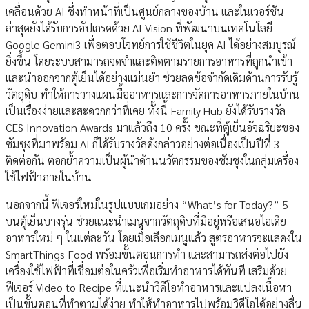
เคลื่อนด้วย AI ซึ่งทำหน้าที่เป็นศูนย์กลางของบ้าน และในเวอร์ชัน
ล่าสุดยังได้รับการอัปเกรดด้วย AI Vision ที่พัฒนาบนเทคโนโลยี
Google Gemini3 เพื่อตอบโจทย์การใช้ชีวิตในยุค AI ได้อย่างสมบูรณ์
ยิ่งขึ้น โดยระบบสามารถจดจำและติดตามรายการอาหารที่ถูกนำเข้า
และนำออกจากตู้เย็นได้อย่างแม่นยำ ช่วยลดข้อจำกัดเดิมด้านการรับรู้
วัตถุดิบ ทำให้การวางแผนมื้ออาหารและการจัดการอาหารภายในบ้าน
เป็นเรื่องง่ายและสะดวกกว่าที่เคย ทั้งนี้ Family Hub ยังได้รับรางวัล
CES Innovation Awards มาแล้วถึง 10 ครั้ง ขณะที่ตู้เย็นอัจฉริยะของ
ซัมซุงที่มาพร้อม AI ก็ได้รับรางวัลดังกล่าวอย่างต่อเนื่องเป็นปีที่ 3
ติดต่อกัน ตอกย้ำความเป็นผู้นำด้านนวัตกรรมของซัมซุงในกลุ่มเครื่อง
ใช้ไฟฟ้าภายในบ้าน
นอกจากนี้ ฟีเจอร์ใหม่ในรูปแบบเกมอย่าง “What’s for Today?” 5
บนตู้เย็นบางรุ่น ช่วยแนะนำเมนูจากวัตถุดิบที่มีอยู่หรือเสนอไอเดีย
อาหารใหม่ ๆ ในแต่ละวัน โดยเมื่อเลือกเมนูแล้ว สูตรอาหารจะแสดงใน
SmartThings Food พร้อมขั้นตอนการทำ และสามารถส่งต่อไปยัง
เครื่องใช้ไฟฟ้าที่เชื่อมต่อในครัวเพื่อเริ่มทำอาหารได้ทันที เสริมด้วย
ฟีเจอร์ Video to Recipe ที่แนะนำวิดีโอทำอาหารและแปลงเนื้อหา
เป็นขั้นตอนที่ทำตามได้ง่าย ทำให้ทำอาหารไปพร้อมวิดีโอได้อย่างลื่น