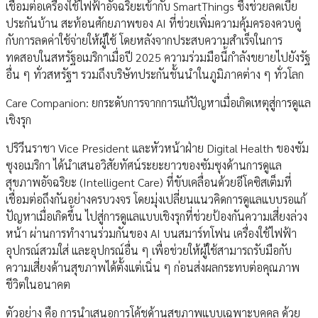
เชื่อมต่อเครื่องใช้ไฟฟ้าอัจฉริยะเข้ากับ SmartThings ซึ่งช่วยลดเบี้ย
ประกันบ้าน สะท้อนศักยภาพของ AI ที่ช่วยเพิ่มความคุ้มครองควบคู่
กับการลดค่าใช้จ่ายให้ผู้ใช้ โดยหลังจากประสบความสำเร็จในการ
ทดสอบในสหรัฐอเมริกาเมื่อปี 2025 ความร่วมมือนี้กำลังขยายไปยังรัฐ
อื่น ๆ ทั่วสหรัฐฯ รวมถึงบริษัทประกันชั้นนำในภูมิภาคต่าง ๆ ทั่วโลก
Care Companion: ยกระดับการจากการแก้ปัญหาเมื่อเกิดเหตุสู่การดูแล
เชิงรุก
ปริวีนราชา Vice President และหัวหน้าฝ่าย Digital Health ของซัม
ซุงอเมริกา ได้นำเสนอวิสัยทัศน์ระยะยาวของซัมซุงด้านการดูแล
สุขภาพอัจฉริยะ (Intelligent Care) ที่ขับเคลื่อนด้วยอีโคซิสเต็มที่
เชื่อมต่อถึงกันอย่างครบวงจร โดยมุ่งเปลี่ยนแนวคิดการดูแลแบบรอแก้
ปัญหาเมื่อเกิดขึ้น ไปสู่การดูแลแบบเชิงรุกที่ช่วยป้องกันความเสี่ยงล่วง
หน้า ผ่านการทำงานร่วมกันของ AI บนสมาร์ทโฟน เครื่องใช้ไฟฟ้า
อุปกรณ์สวมใส่ และอุปกรณ์อื่น ๆ เพื่อช่วยให้ผู้ใช้สามารถรับมือกับ
ความเสี่ยงด้านสุขภาพได้ตั้งแต่เนิ่น ๆ ก่อนส่งผลกระทบต่อคุณภาพ
ชีวิตในอนาคต
ตัวอย่าง คือ การนำเสนอการโค้ชด้านสุขภาพแบบเฉพาะบุคคล ด้วย