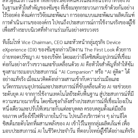
สหรัฐอเมริกา เนื้อหาหลักของวิสัยทัศน์ครั้งนี้สะท้อนบทบาทของ AI
ในฐานะหัวใจสำคัญของซัมซุง ที่เชื่อมทุกกระบวนการเข้าด้วยกันอย่าง
ไร้รอยต่อ ตั้งแต่การวิจัยและพัฒนา การออกแบบและพัฒนาผลิตภัณฑ์
การดำเนินงานขององค์กร ไปจนถึงประสบการณ์การใช้งานจริงของผู้ใช้
เพื่อสร้างระบบนิเวศที่ทำงานร่วมกันอย่างครบวงจร
ทีเอ็มโรห์ Vice Chairman, CEO และหัวหน้ากลุ่มธุรกิจ Device
eXperience (DX) ของซัมซุงกล่าวเปิดงาน The First Look ด้วยการ
ถ่ายทอดปรัชญา AI ของบริษัท โดยเผยว่าอีโคซิสเต็มอุปกรณ์ที่เชื่อม
ต่อกันอย่างกว้างขวางและขับเคลื่อนด้วย AI คือหัวใจสำคัญที่ทำให้ซัม
ซุงสามารถมอบประสบการณ์ “AI Companion” หรือ “AI คู่คิด” ได้
อย่างแท้จริง เมื่อแนวคิดดังกล่าวผสานเข้ากับความร่วมมือและ
นวัตกรรมบนอุปกรณ์และประสบการณ์ที่ขับเคลื่อนด้วย AI จะช่วยยก
ระดับยุค AI จากการใช้งานเทคโนโลยีระดับพื้นฐาน สู่ประสบการณ์ที่มี
ความหมายมากขึ้น โดยซัมซุงกำลังสร้างประสบการณ์ที่เชื่อมโยงเป็น
หนึ่งเดียวและปรับให้เหมาะกับแต่ละบุคคล ครอบคลุมตั้งแต่มือถือ
จอภาพ เครื่องใช้ไฟฟ้าภายในบ้าน ไปจนถึงบริการต่าง ๆ ผ่านอีโค
ซิสเต็มระดับโลกที่ผสานพลังของ AI เข้าไว้ในทุกกลุ่มผลิตภัณฑ์ เพื่อ
มอบประสบการณ์ AI ในชีวิตประจำวัน ที่ตอบโจทย์ผู้ใช้ได้อย่างแท้จริง