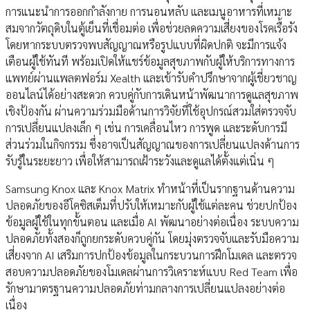
การแนะนำการออกกำลังกาย การนอนหลับ และเมนูอาหารที่เหมาะ
สมจากวัตถุดิบในตู้เย็นที่เชื่อมต่อ เพื่อช่วยลดความเสี่ยงของโรคเรื้อรัง
โดยหากระบบตรวจพบสัญญาณหรือรูปแบบที่ผิดปกติ จะมีการแจ้ง
เตือนผู้ใช้ทันที พร้อมเปิดให้แชร์ข้อมูลสุขภาพกับผู้ให้บริการทางการ
แพทย์ผ่านแพลตฟอร์ม Xealth และเข้ารับคำปรึกษาจากผู้เชี่ยวชาญ
ออนไลน์ได้อย่างสะดวก ควบคู่กับการเดินหน้าพัฒนาการดูแลสุขภาพ
เชิงป้องกัน ผ่านความร่วมมือด้านการวิจัยที่ใช้อุปกรณ์สวมใส่ตรวจจับ
การเปลี่ยนแปลงเล็ก ๆ เช่น การเคลื่อนไหว การพูด และระดับการมี
ส่วนร่วมในกิจกรรม ซึ่งอาจเป็นสัญญาณของการเปลี่ยนแปลงด้านการ
รับรู้ในระยะยาว เพื่อให้สามารถเฝ้าระวังและดูแลได้ตั้งแต่เนิ่น ๆ
Samsung Knox และ Knox Matrix ทำหน้าที่เป็นรากฐานด้านความ
ปลอดภัยของอีโคซิสเต็มที่ปรับให้เหมาะกับผู้ใช้แต่ละคน ช่วยปกป้อง
ข้อมูลผู้ใช้ในทุกขั้นตอน และเมื่อ AI พัฒนาอย่างต่อเนื่อง ระบบความ
ปลอดภัยทั้งสองก็ถูกยกระดับควบคู่กัน โดยมุ่งตรวจจับและรับมือความ
เสี่ยงจาก AI เสริมการปกป้องข้อมูลในกระบวนการฝึกโมเดล และตรวจ
สอบความปลอดภัยของโมเดลผ่านการวิเคราะห์แบบ Red Team เพื่อ
รักษามาตรฐานความปลอดภัยท่ามกลางการเปลี่ยนแปลงอย่างต่อ
เนื่อง