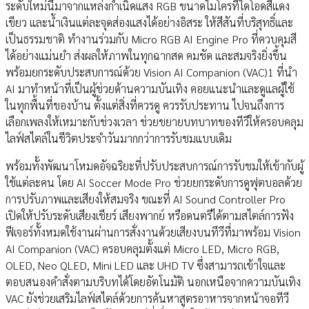
ระดับใหม่นี้มาจากแหล่งกำเนิดแสง RGB ขนาดไมโครที่ไดโอดสีแดง
เขียว และน้ำเงินแต่ละจุดส่องแสงได้อย่างอิสระ ให้สีสันที่บริสุทธิ์และ
เป็นธรรมชาติ ทำงานร่วมกับ Micro RGB AI Engine Pro ที่ควบคุมสี
ได้อย่างแม่นยำ ส่งผลให้ภาพในทุกฉากสด คมชัด และสมจริงยิ่งขึ้น
พร้อมยกระดับประสบการณ์ด้วย Vision AI Companion (VAC)1 ที่นำ
AI มาทำหน้าที่เป็นผู้ช่วยด้านความบันเทิง คอยแนะนำและดูแลผู้ใช้
ในทุกพื้นที่ของบ้าน ตั้งแต่สิ่งที่ควรดู ควรรับประทาน ไปจนถึงการ
เลือกเพลงให้เหมาะกับช่วงเวลา ช่วยขยายบทบาทของทีวีให้ครอบคลุม
ไลฟ์สไตล์ในชีวิตประจำวันมากกว่าการรับชมแบบเดิม
พร้อมทั้งพัฒนาโหมดอัจฉริยะที่ปรับประสบการณ์การรับชมให้เข้ากับผู้
ใช้แต่ละคน โดย AI Soccer Mode Pro ช่วยยกระดับการดูฟุตบอลด้วย
การปรับภาพและเสียงให้สมจริง ขณะที่ AI Sound Controller Pro
เปิดให้ปรับระดับเสียงเชียร์ เสียงพากย์ หรือดนตรีได้ตามสไตล์การฟัง
ฟีเจอร์ทั้งหมดใช้งานผ่านการสั่งงานด้วยเสียงบนทีวีที่มาพร้อม Vision
AI Companion (VAC) ครอบคลุมตั้งแต่ Micro LED, Micro RGB,
OLED, Neo QLED, Mini LED และ UHD TV ซึ่งสามารถเข้าใจและ
ตอบสนองคำสั่งตามบริบทได้โดยอัตโนมัติ นอกเหนือจากความบันเทิง
VAC ยังช่วยเสริมไลฟ์สไตล์ด้วยการค้นหาสูตรอาหารจากหน้าจอทีวี