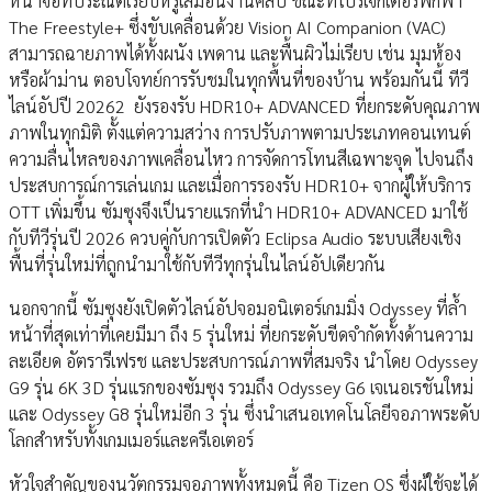
หน้าจอที่ประณีตเรียบหรูเสมือนงานศิลป์ ขณะที่โปรเจกเตอร์พกพา
The Freestyle+ ซึ่งขับเคลื่อนด้วย Vision AI Companion (VAC)
สามารถฉายภาพได้ทั้งผนัง เพดาน และพื้นผิวไม่เรียบ เช่น มุมห้อง
หรือผ้าม่าน ตอบโจทย์การรับชมในทุกพื้นที่ของบ้าน พร้อมกันนี้ ทีวี
ไลน์อัปปี 20262 ยังรองรับ HDR10+ ADVANCED ที่ยกระดับคุณภาพ
ภาพในทุกมิติ ตั้งแต่ความสว่าง การปรับภาพตามประเภทคอนเทนต์
ความลื่นไหลของภาพเคลื่อนไหว การจัดการโทนสีเฉพาะจุด ไปจนถึง
ประสบการณ์การเล่นเกม และเมื่อการรองรับ HDR10+ จากผู้ให้บริการ
OTT เพิ่มขึ้น ซัมซุงจึงเป็นรายแรกที่นำ HDR10+ ADVANCED มาใช้
กับทีวีรุ่นปี 2026 ควบคู่กับการเปิดตัว Eclipsa Audio ระบบเสียงเชิง
พื้นที่รุ่นใหม่ที่ถูกนำมาใช้กับทีวีทุกรุ่นในไลน์อัปเดียวกัน
นอกจากนี้ ซัมซุงยังเปิดตัวไลน์อัปจอมอนิเตอร์เกมมิ่ง Odyssey ที่ล้ำ
หน้าที่สุดเท่าที่เคยมีมา ถึง 5 รุ่นใหม่ ที่ยกระดับขีดจำกัดทั้งด้านความ
ละเอียด อัตรารีเฟรช และประสบการณ์ภาพที่สมจริง นำโดย Odyssey
G9 รุ่น 6K 3D รุ่นแรกของซัมซุง รวมถึง Odyssey G6 เจเนอเรชันใหม่
และ Odyssey G8 รุ่นใหม่อีก 3 รุ่น ซึ่งนำเสนอเทคโนโลยีจอภาพระดับ
โลกสำหรับทั้งเกมเมอร์และครีเอเตอร์
หัวใจสำคัญของนวัตกรรมจอภาพทั้งหมดนี้ คือ Tizen OS ซึ่งผู้ใช้จะได้