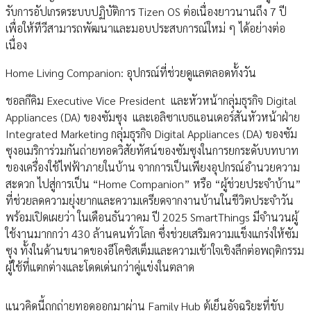
รับการอัปเกรดระบบปฏิบัติการ Tizen OS ต่อเนื่องยาวนานถึง 7 ปี
เพื่อให้ทีวีสามารถพัฒนาและมอบประสบการณ์ใหม่ ๆ ได้อย่างต่อ
เนื่อง
Home Living Companion: อุปกรณ์ที่ช่วยดูแลตลอดทั้งวัน
ชอลกีคิม Executive Vice President และหัวหน้ากลุ่มธุรกิจ Digital
Appliances (DA) ของซัมซุง และเอลิซาเบธแอนเดอร์สันหัวหน้าฝ่าย
Integrated Marketing กลุ่มธุรกิจ Digital Appliances (DA) ของซัม
ซุงอเมริการ่วมกันถ่ายทอดวิสัยทัศน์ของซัมซุงในการยกระดับบทบาท
ของเครื่องใช้ไฟฟ้าภายในบ้าน จากการเป็นเพียงอุปกรณ์อำนวยความ
สะดวก ไปสู่การเป็น “Home Companion” หรือ “ผู้ช่วยประจำบ้าน”
ที่ช่วยลดความยุ่งยากและความเครียดจากงานบ้านในชีวิตประจำวัน
พร้อมเปิดเผยว่า ในเดือนธันวาคม ปี 2025 SmartThings มีจำนวนผู้
ใช้งานมากกว่า 430 ล้านคนทั่วโลก ซึ่งช่วยเสริมความแข็งแกร่งให้ซัม
ซุง ทั้งในด้านขนาดของอีโคซิสเต็มและความเข้าใจเชิงลึกต่อพฤติกรรม
ผู้ใช้ที่แตกต่างและโดดเด่นกว่าคู่แข่งในตลาด
แนวคิดนี้ถูกถ่ายทอดออกมาผ่าน Family Hub ตู้เย็นอัจฉริยะที่ขับ