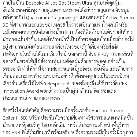
ภายในบ้าน Bespoke AI Jet Bot Steam Ultra หุ่นยนต์ดูดฝุ่น
อัจฉริยะของซัมซุง ช่วยดูแลความสะอาดได้อย่างชาญฉลาด ด้วยขุม
พลังจากชิป Qualcomm Dragonwing™ และเซนเซอร์ Active Stereo
3D ที่สามารถแยกแยะของเหลว8 ไม่ว่าจะเป็นกาแฟ น้ำผลไม้ หรือ
แม้แต่ของเหลวชนิดใสอย่างน้ำเปล่า กล้องที่ติดตั้งมาในตัวช่วยให้การ
นำทางแม่นยำขึ้น และยังทำหน้าที่เป็นตัวช่วยดูแลบ้านเมื่อเจ้าของไม่
อยู่ สามารถแจ้งเตือนความเคลื่อนไหวของสัตว์เลี้ยง หรือสิ่งผิด
ปกติ9ภายในบ้านได้แบบเรียลไทม์ นอกจากนี้ ด้วย Bixby10 เวอร์ชันที่
ฉลาดขึ้นช่วยให้ผู้ใช้สั่งงานหุ่นยนต์ดูดฝุ่นด้วยการพูดคุยอย่างเป็น
ธรรมชาติ ทำให้การใช้งานสะดวกและเป็นมิตรมากยิ่งขึ้น และด้วยการ
เชื่อมต่อและการทำงานร่วมกันอย่างลึกซึ้งของอุปกรณ์ในระบบนิเวศ
เดียวกัน เครื่องใช้ไฟฟ้า Bespoke AI ของซัมซุงจึงได้รับรางวัล CES
Innovation Award ตอกย้ำความเป็นผู้นำด้านนวัตกรรมและ
ประสบการณ์ AI แบบครบวงจร
อีกหนึ่งไฮไลต์สำคัญคือความร่วมมือครั้งแรกกับ Hartford Steam
Boiler (HSB) บริษัทประกันภัยความเสี่ยงทางวิศวกรรมและเทคนิคชั้น
นำจากสหรัฐอเมริกา โดย เกร็กเอ็ม. บารัตส์ประธานเจ้าหน้าที่บริหาร
ของ HSB ที่ได้ร่วมขึ้นเวทีพร้อมอธิบายถึงความร่วมมือในครั้งนี้ว่า การ