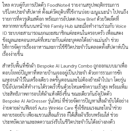
ไหล ควบคู่กับการเปิดตัว FoodNote4 รายงานสรุปพฤติกรรมการ
บริโภคประจำสัปดาห์ ตั้งแต่วัตถุดิบที่ใช้งานบ่อย เมนูแนะนำ ไปจนถึง
รายการที่ควรเติมสต็อก พร้อมการอัปเดต Now Brief ด้วยวิดเจ็ตที่
หลากหลายขึ้นบนหน้าจอ Family Hub และเมื่อทำงานร่วมกับ Voice
ID ระบบจะสามารถแยกแยะสมาชิกแต่ละคนในครอบครัว เพื่อแสดง
ข้อมูลและคอนเทนต์ที่เหมาะกับแต่ละบุคคลได้อย่างแม่นยำ ช่วย
ให้การจัดการเรื่องอาหารและการใช้ชีวิตประจำวันตลอดทั้งสัปดาห์เป็น
เรื่องง่ายขึ้น
สำหรับพื้นที่ซักผ้า Bespoke AI Laundry Combo ถูกออกแบบมาเพื่อ
ตอบโจทย์ปัญหาที่หลายบ้านเจออยู่เป็นประจำ ด้วยการรวมการซัก
และอบผ้าไว้ในเครื่องเดียว ลดขั้นตอนและไม่ต้องย้ายผ้าไปมา โดยรุ่น
ปีนี้อัปเกรดให้ทำงานได้รวดเร็วขึ้นด้วยโหมดซักความเร็วสูง พร้อมเพิ่ม
ประสิทธิภาพการอบให้ผ้าแห้งดียิ่งขึ้น ขณะเดียวกันยังเปิดตัว
Bespoke AI AirDresser รุ่นใหม่ ที่ช่วยจัดการปัญหาเสื้อผ้ายับได้อย่าง
ง่ายดายผ่านฟีเจอร์ Auto Wrinkle Care ซึ่งใช้ลมแรงและไอน้ำช่วย
คลายรอยยับ เพียงแขวนเสื้อแล้วรอ ก็ได้เสื้อผ้าเรียบพร้อมใส่ ช่วย
ประหยัดเวลาและลดความเร่งรีบในชีวิตประจำวันได้อย่างลงตัว