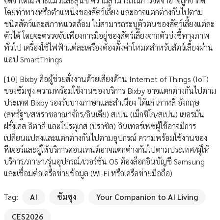
จดจำได้เฉพาะแมวและสุนัข ความสามารถในการจดจำอาจถูกจำกัด
โดยท่าทางหรือตำแหน่งของสัตว์เลี้ยง และอาจแตกต่างกันไปตาม
ชนิดสัตว์และสภาพแวดล้อม ไม่สามารถระบุตัวตนของสัตว์เลี้ยงแต่ละ
ตัวได้ โดยจะตรวจจับเพียงการมีอยู่ของสัตว์เลี้ยงจากตัวบ่งชี้ทางภาพ
ทั่วไป เครื่องใช้ไฟฟ้าแต่ละเครื่องต้องตั้งค่าโหมดสำหรับสัตว์เลี้ยงผ่าน
แอป SmartThings
[10] Bixby คือผู้ช่วยสั่งงานด้วยเสียงด้าน Internet of Things (IoT)
ของซัมซุง ความพร้อมใช้งานของบริการ Bixby อาจแตกต่างกันไปตาม
ประเทศ Bixby รองรับบางภาษาและสำเนียง ได้แก่ เกาหลี อังกฤษ
(สหรัฐฯ/สหราชอาณาจักร/อินเดีย) สเปน (เม็กซิโก/สเปน) เยอรมัน
ฝรั่งเศส อิตาลี และโปรตุเกส (บราซิล) อินเทอร์เฟซผู้ใช้อาจมีการ
เปลี่ยนแปลงและแตกต่างกันไปตามอุปกรณ์ ความพร้อมใช้งานของ
ฟีเจอร์และผู้ให้บริการคอนเทนต์อาจแตกต่างกันไปตามประเทศ/ผู้ให้
บริการ/ภาษา/รุ่นอุปกรณ์/เวอร์ชัน OS ต้องล็อกอินบัญชี Samsung
และเชื่อมต่อเครือข่ายข้อมูล (Wi-Fi หรือเครือข่ายมือถือ)
Tag:
AI
ซัมซุง
Your Companion to AI Living
CES2026