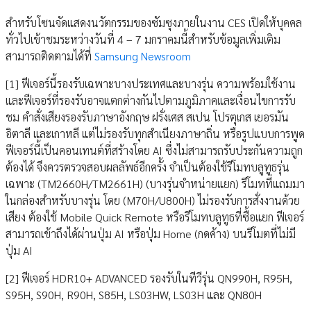
สำหรับโซนจัดแสดงนวัตกรรมของซัมซุงภายในงาน CES เปิดให้บุคคล
ทั่วไปเข้าชมระหว่างวันที่ 4 – 7 มกราคมนี้สำหรับข้อมูลเพิ่มเติม
สามารถติดตามได้ที่
Samsung Newsroom
[1] ฟีเจอร์นี้รองรับเฉพาะบางประเทศและบางรุ่น ความพร้อมใช้งาน
และฟีเจอร์ที่รองรับอาจแตกต่างกันไปตามภูมิภาคและเงื่อนไขการรับ
ชม คำสั่งเสียงรองรับภาษาอังกฤษ ฝรั่งเศส สเปน โปรตุเกส เยอรมัน
อิตาลี และเกาหลี แต่ไม่รองรับทุกสำเนียงภาษาถิ่น หรือรูปแบบการพูด
ฟีเจอร์นี้เป็นคอนเทนต์ที่สร้างโดย AI ซึ่งไม่สามารถรับประกันความถูก
ต้องได้ จึงควรตรวจสอบผลลัพธ์อีกครั้ง จำเป็นต้องใช้รีโมทบลูทูธรุ่น
เฉพาะ (TM2660H/TM2661H) (บางรุ่นจำหน่ายแยก) รีโมทที่แถมมา
ในกล่องสำหรับบางรุ่น โดย (M70H/U800H) ไม่รองรับการสั่งงานด้วย
เสียง ต้องใช้ Mobile Quick Remote หรือรีโมทบลูทูธที่ซื้อแยก ฟีเจอร์
สามารถเข้าถึงได้ผ่านปุ่ม AI หรือปุ่ม Home (กดค้าง) บนรีโมตที่ไม่มี
ปุ่ม AI
[2] ฟีเจอร์ HDR10+ ADVANCED รองรับในทีวีรุ่น QN990H, R95H,
S95H, S90H, R90H, S85H, LS03HW, LS03H และ QN80H