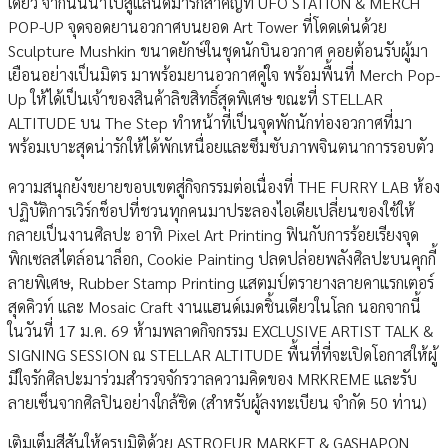
เดียว จากนั้นนำไปสู่แลนด์มาร์กสำคัญที่ UFO STATION & MERCH
POP-UP จุดจอดยานอวกาศบนยอด Art Tower ที่โดดเด่นด้วย
Sculpture Mushkin ขนาดยักษ์ในชุดนักบินอวกาศ คอยต้อนรับผู้มา
เยือนอย่างเป็นมิตร มาพร้อมยานอวกาศคู่ใจ พร้อมพื้นที่ Merch Pop-
Up ให้ได้เป็นเจ้าของสินค้าลิขสิทธิ์สุดพิเศษ ขณะที่ STELLAR
ALTITUDE บน The Step ทำหน้าที่เป็นจุดพักนักท่องอวกาศที่มา
พร้อมเบาะสุดน่ารักให้ได้พักเหนื่อยและซึมซับภาพจินตนาการรอบตัว
ความสนุกยังขยายขอบเขตสู่กิจกรรมต่อเนื่องที่ THE FURRY LAB ห้อง
ปฏิบัติการเวิร์กช็อปที่ชวนทุกคนมาประลองไอเดียเปลี่ยนของใช้ให้
กลายเป็นงานศิลปะ อาทิ Pixel Art Printing ฟินกับการร้อยเรียงจุด
พิกเซลสไตล์อนาล็อก, Cookie Painting ปลดปล่อยพลังศิลปะบนคุกกี้
ลายพิเศษ, Rubber Stamp Printing แสตมป์ตรายางลายคาแรกเตอร์
สุดคิวท์ และ Mosaic Craft งานแฮนด์เมดชิ้นเดียวในโลก นอกจากนี้
ในวันที่ 17 ม.ค. 69 ห้ามพลาดกิจกรรม EXCLUSIVE ARTIST TALK &
SIGNING SESSION ณ STELLAR ALTITUDE พื้นที่ที่จะเปิดโอกาสให้ผู้
มีใจรักศิลปะมาร่วมสำรวจจักรวาลความคิดของ MRKREME และรับ
ลายเซ็นจากศิลปินอย่างใกล้ชิด (สำหรับผู้ลงทะเบียน จำกัด 50 ท่าน)
เติมเต็มสีสันให้ครบมิติด้วย ASTROFUR MARKET & GASHAPON