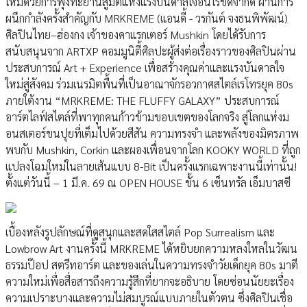
ใหม่ด้วยการพุ่งทะยานสู่มิติแห่งแรงบันดาลใจอันไร้ขีดจำกัด ผ่านการ
ผนึกกำลังครั้งสำคัญกับ MRKREME (แอนดี้ - วรกันต์ จงธนพิพัฒน์)
ศิลปินไทย–ฮ่องกง เจ้าของคาแรกเตอร์ Mushkin โดยได้รับการ
สนับสนุนจาก ARTXP คอมมูนิตี้ศิลปะผู้ส่งต่อเรื่องราวของศิลปินผ่าน
ประสบการณ์ Art + Experience เพื่อสร้างคุณค่าและแรงบันดาลใจ
ใหม่สู่สังคม ร่วมเนรมิตพื้นที่เป็นอาณาจักรอวกาศสไตล์เรโทรยุค 80s
ภายใต้งาน “MRKREME: THE FLUFFY GALAXY” ประสบการณ์
อาร์ตไลฟ์สไตล์ที่พาทุกคนก้าวข้ามขอบเขตของโลกจริง สู่โลกแห่งม
อนสเตอร์ขนปุยที่เต็มไปด้วยสีสัน ความทรงจำ และพลังของมิตรภาพ
พบกับ Mushkin, Corkin และผองเพื่อนจากโลก KOOKY WORLD ที่ถูก
แปลงโฉมใหม่ในลายเส้นแบบ 8-Bit เป็นครั้งแรกเฉพาะงานนี้เท่านั้น!
ตั้งแต่วันนี้ – 1 มี.ค. 69 ณ OPEN HOUSE ชั้น 6 เซ็นทรัล เอ็มบาสซี
เบื้องหลังรูปลักษณ์ที่ดูสนุกและสดใสสไตล์ Pop Surrealism และ
Lowbrow Art งานครั้งนี้ MRKREME ได้หยิบยกความหลงใหลในวัฒน
ธรรมป๊อป สตรีทอาร์ต และของเล่นในความทรงจำวัยเด็กยุค 80s มาตี
ความใหม่เพื่อสื่อสารถึงความรู้สึกที่ยากจะอธิบาย โดยซ่อนนัยยะเรื่อง
ความเปราะบางและความไม่สมบูรณ์แบบภายในตัวตน ซึ่งศิลปินเชื่อ