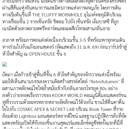
ภายในจักรวาลแห่งนี้ นักเดินทางต่างสัมผัสได้ถึงจุดกำเนิดของสรรพสิ่ง
ผ่านสีสันแห่งจินตนาการและมิตรภาพแห่งการผจญภัย โดยการเดิน
ทางเริ่มต้นขึ้นที่ THE FLUFFY WORMHOLE อุโมงค์ทะลุมิติบริเวณ
ทางเชื่อมชั้น 2 จากเซ็นทรัล ชิดลม ไปยัง เซ็นทรัล เอ็มบาสซี ที่ถูก
เนรมิตด้วยลวดลายสตรีทอาร์ตและเฉดสีเรโทรผสานกลิ่นอาย
อวกาศ พร้อมการตกแต่งต่อเนื่องบริเวณชั้น 3-5 ที่พร้อมพาทุกคนเดิน
ทางร่วมไปกับแก๊งมอนสเตอร์ (จัดแสดงถึง 31 ม.ค. 69) ก่อนวาร์ปเข้าสู่
หัวใจสำคัญ ณ OPEN HOUSE ชั้น 6
ถัดมา เมื่อก้าวเข้าสู่พื้นที่ชั้น 6 หัวใจสำคัญของจักรวาลแห่งนี้พร้อม
เผยให้เห็นสนามบรรเลงความคิดสร้างสรรค์สไตล์ ‘Retrofuturism’ ที่
ผสานภาพลักษณ์ไซไฟล้ำสมัยเข้ากับกลิ่นอายเรโทรยุค 80s อย่าง
ลงตัว ถ่ายทอดเรื่องราวของ KOOKY WORLD คอมมูนิตี้มอนสเตอร์ขน
ฟูที่รวบรวมตัวละครหลากหลายอัตลักษณ์ไว้ด้วยกัน ชวนให้ตื่นตาตื่น
ใจไปกับ COSMIC APEX & SECRET LAB บริเวณ Book Tower ที่ราย
ล้อมด้วย Lightbox มอนสเตอร์หลากดีไซน์ และฐานปฏิบัติการลับที่จัด
แสดงพร้อมเปิดให้จับจองชิ้นงานสุดแรร์และเอ็กซ์คลูซีฟครั้งแรกที่นี่ที่