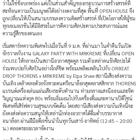
ว่าไม่ใช่ข้อบกพร่อง แต่เป็นส่วนสำคัญของกระบวนการสร้างสรรค์ที่
สะท้อนความเป็นมนุษย์ได้อย่างงดงามที่สุด พื้นที่ OPEN HOUSE จึง
ถูกเปลี่ยนให้เป็นสนามบรรเลงความคิดสร้างสรรค์ ที่เปิดโอกาสให้ผู้ชม
ทุกเจเนอเรชันได้มีอิสระในการตีความศิลปะตามประสบการณ์และ
ความรู้สึกของตนเอง
เริ่มสตาร์ทความพิเศษไปเมื่อวันที่ 9 ม.ค. ที่ผ่านมา ในค่ำคืนวันเปิด
จักรวาลกับงาน GALAXY PARTY WITH MRKREME ที่เปลี่ยน OPEN
HOUSE ให้กลายเป็นสถานีอวกาศสุดคูล รวมตัวเหล่าคนรักศิลปะได้
ร่วมพบปะกับศิลปินอย่างใกล้ชิด พร้อมเพลิดเพลินไปกับ ORBEAT
DROP THORENS x MRKREME by Elpa Shaw สถานีเสียงส่งความ
บันเทิง เคล้าคลอด้วยจังหวะดนตรีอนาล็อกสุดคลาสสิกจาก THORENS
แบรนด์เครื่องเล่นแผ่นเสียงระดับตำนาน ท่ามกลางแสงนีออนและจิต
วิญญาณแห่งยุค 80s พร้อมอิ่มเอมไปกับเครื่องดื่มและคานาเป้ดีไซน์
พิเศษที่เสิร์ฟความสุขแบบจัดเต็ม โดยสถานีเสียงส่งความบันเทิงนี้จะ
ยังคงส่งต่อความสนุกให้เหล่านักท่องอวกาศได้ดื่มด่ำบรรยากาศ
อนาล็อก ผ่านฝีมือดีเจชั้นนำในทุกวันเสาร์-อาทิตย์ (12:45 – 20:00
น.) ตลอดระยะเวลาจัดงาน