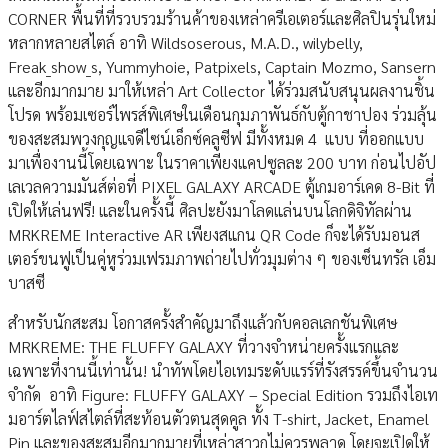
CORNER พื้นที่ที่รวบรวมร้านค้าของเหล่าครีเอเตอร์และศิลปินรุ่นใหม่
หลากหลายสไตล์ อาทิ Wildsoserous, M.A.D., wilybelly,
Freak_show_s, Yummyhoie, Patpixels, Captain Mozmo, Sansern
และอีกมากมาย มาให้เหล่า Art Collector ได้ร่วมสนับสนุนผลงานชิ้น
โปรด พร้อมเซอร์ไพรส์พิเศษในเดือนกุมภาพันธ์กับตู้กาชาปอง ร่วมลุ้น
ของสะสมพวงกุญแจดีไซน์เอ็กซ์คลูซีฟ มีทั้งหมด 4 แบบ ที่ออกแบบ
มาเพื่องานนี้โดยเฉพาะ ในราคาเพียงแคปซูลละ 200 บาท ก่อนไปอัป
เลเวลความมันส์ต่อที่ PIXEL GALAXY ARCADE ตู้เกมอาร์เคด 8-Bit ที่
เปิดให้เล่นฟรี! และในครั้งนี้ ศิลปะยังมาโลดแล่นบนโลกดิจิทัลผ่าน
MRKREME Interactive AR เพียงสแกน QR Code ก็จะได้รับมอนส
เตอร์ขนฟูเป็นคู่หูร่วมเฟรมภาพถ่ายไปทั่วมุมต่าง ๆ ของเซ็นทรัล เอ็ม
บาสซี
สำหรับนักสะสม โอกาสครั้งสำคัญมาถึงแล้วกับคอลเลกชันพิเศษ
MRKREME: THE FLUFFY GALAXY ที่วางจำหน่ายครั้งแรกและ
เฉพาะที่งานนี้เท่านั้น! นำทัพโดยไอเทมระดับแรร์ที่รังสรรค์ขึ้นจำนวน
จำกัด อาทิ Figure: FLUFFY GALAXY – Special Edition รวมถึงไอเท
มอาร์ตไลฟ์สไตล์ที่สะท้อนตัวตนสุดคูล ทั้ง T-shirt, Jacket, Enamel
Pin และของสะสมอีกมากมายที่เหล่าสาวกไม่ควรพลาด โดยจะเปิดให้