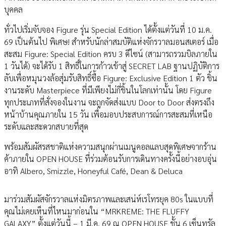
บุคคล
ทั่วไปเริ่มจับจอง Figure รุ่น Special Edition ได้ตั้งแต่วันที่ 10 ม.ค.
69 เป็นต้นไป พิเศษ! สำหรับนักล่าสมบัติแห่งจักรวาลมอนสเตอร์ เมื่อ
สะสม Figure: Special Edition ครบ 3 ดีไซน์ (สามารถรวมบิลภายใน
1 วันได้) จะได้รับ 1 สิทธิ์ในการก้าวเข้าสู่ SECRET LAB ฐานปฏิบัติการ
ลับเพื่อหมุนวงล้อสุ่มรับสิทธิ์ซื้อ Figure: Exclusive Edition 1 ตัว ชิ้น
งานระดับ Masterpiece ที่มีเพียงไม่กี่ชิ้นในโลกเท่านั้น โดย Figure
ทุกประเภทที่สั่งจองในงาน จะถูกจัดส่งแบบ Door to Door ส่งตรงถึง
หน้าบ้านคุณภายใน 15 วัน เพื่อมอบประสบการณ์การสะสมที่เหนือ
ระดับและสะดวกสบายที่สุด
พร้อมสัมผัสรสชาติแห่งความสนุกผ่านเมนูคอลแลบสุดพิเศษจากร้าน
ค้าภายใน OPEN HOUSE ที่ร่วมต้อนรับการเดินทางครั้งนี้อย่างอบอุ่น
อาทิ Albero, Smizzle, Honeyful Café, Dean & Deluca
มาร่วมสัมผัสจักรวาลแห่งมิตรภาพและเสน่ห์เรโทรยุค 80s ในแบบที่
คุณไม่เคยเห็นที่ไหนมาก่อนใน “MRKREME: THE FLUFFY
GALAXY” ตั้งแต่วันนี้ – 1 มี.ค. 69 ณ OPEN HOUSE ชั้น 6 เซ็นทรัล