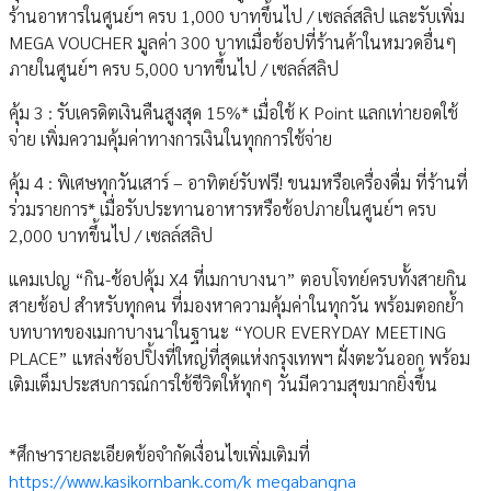
ร้านอาหารในศูนย์ฯ ครบ 1,000 บาทขึ้นไป / เซลล์สลิป และรับเพิ่ม
MEGA VOUCHER มูลค่า 300 บาทเมื่อช้อปที่ร้านค้าในหมวดอื่นๆ
ภายในศูนย์ฯ ครบ 5,000 บาทขึ้นไป / เซลล์สลิป
คุ้ม 3 : รับเครดิตเงินคืนสูงสุด 15%* เมื่อใช้ K Point แลกเท่ายอดใช้
จ่าย เพิ่มความคุ้มค่าทางการเงินในทุกการใช้จ่าย
คุ้ม 4 : พิเศษทุกวันเสาร์ – อาทิตย์รับฟรี! ขนมหรือเครื่องดื่ม ที่ร้านที่
ร่วมรายการ* เมื่อรับประทานอาหารหรือช้อปภายในศูนย์ฯ ครบ
2,000 บาทขึ้นไป / เซลล์สลิป
แคมเปญ “กิน-ช้อปคุ้ม X4 ที่เมกาบางนา” ตอบโจทย์ครบทั้งสายกิน
สายช้อป สำหรับทุกคน ที่มองหาความคุ้มค่าในทุกวัน พร้อมตอกย้ำ
บทบาทของเมกาบางนาในฐานะ “YOUR EVERYDAY MEETING
PLACE” แหล่งช้อปปิ้งที่ใหญ่ที่สุดแห่งกรุงเทพฯ ฝั่งตะวันออก พร้อม
เติมเต็มประสบการณ์การใช้ชีวิตให้ทุกๆ วันมีความสุขมากยิ่งขึ้น
*ศึกษารายละเอียดข้อจำกัดเงื่อนไขเพิ่มเติมที่
https://www.kasikornbank.com/k_megabangna