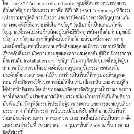
โดย The XYZ Art and Culture Center ศูนย์ศิลปะจากประเทศลาว
หัวใจสำคัญของวัฒนธรรมลาวคือ พิธีบาสี (BACI Ceremony) พิธีกรรม
แห่งความสามัคคี การเยียวยา และการยึดเหนี่ยวทางจิตวิญญาณ แก่น
กลางของพิธีนี้คือความเชื่อใน “ขวัญ” (ຂວັນ) ซึ่งเป็นแก่นแท้หรือ
วิญญาณที่มองไม่เห็นซึ่งสถิตอยู่ในสิ่งมีชีวิตทุกชนิด เชื่อกันว่ามนุษย์มี
ขวัญ 32 ขวัญ แต่ละขวัญเชื่อมโยงกับอวัยวะส่วนหนึ่งของร่างกาย
และเมื่อขวัญเหล่านี้หลงหายหรือเสียสมดุล จะมีการประกอบพิธีเพื่อ
เรียกกลับคืนมา นำความสงบสุขและความสมดุลกลับสู่ชีวิต นิทรรศการ
นี้จะพบกับ Installation art “ขวัญ” เป็นงานศิลปะขนาดใหญ่ที่ผู้ชม
สามารถมีส่วนร่วมได้อย่างเต็มอิ่ม ก่อรูปจากชั้นกระดาษซ้อนทับ
ประดับด้วยลวดลายดอกไม้สีขาวสร้างเป็นพื้นที่ที่การมองเห็นถูกลด
ทอน เพื่อเปิดทางให้ประสาทสัมผัสอื่น เช่น เสียง กลิ่น และความรู้สึก
ได้ทำหน้าที่แทน โดยถ่ายทอดแนวคิดทางจิตวิญญาณโบราณของชาว
ลาวให้กลายเป็นประสบการณ์ศิลปะร่วมสมัย ผ่านการใช้เส้นด้ายสีขาว
นับพันเส้น วัตถุพิธีกรรมที่ประดิษฐ์จากกระดาษ และการออกแบบเสียง
บรรยากาศ ทำให้นิทรรศการนี้แปรเปลี่ยนพิธีบาสีให้กลายเป็นพื้นที่
ร่วมสมัยแห่งความสงบ ความเคารพ และการเชื่อมโยงอันเป็นสากล จัด
แสดงระหว่างวันที่ 29 มกราคม – 8 กุมภาพันธ์ 2569 ณ ชั้น 1 สยาม
ดิสคัฟเวอรี่