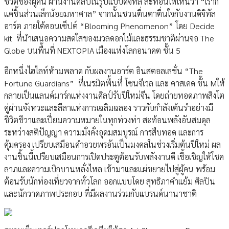
ชีวิตของผู้คน ผ่านงานศิลป์ในรูปแบบดิจิทัล สะท้อนให้เห็นว่า “เราก็
แค่ชิ้นส่วนเล็กน้อยมหาศาล” จากนั้นชวนตื่นตาตื่นใจกับงานดิจิทัล
อาร์ต ภายใต้คอนเซ็ปต์ “Blooming Phenomenon” โดย Decide
kit ที่นำเสนอความสดใสของมวลดอกไม้และธรรมชาติผ่านจอ The
Globe บนพื้นที่ NEXTOPIA เมืองแห่งโลกอนาคต ชั้น 5
อีกหนึ่งไฮไลท์ห้ามพลาด กับผลงานอาร์ต อินสตอลเลชั่น “The
Fortune Guardians” ที่เนรมิตพื้นที่ โซนจีเวล และ คาสเคด ชั้น Mให้
กลายเป็นแลนด์มาร์กแห่งงานศิลป์รับปีใหม่จีน โดยถ่ายทอดภาพสิงโต
คู่ผ่านจังหวะและลีลาแห่งการเฉลิมฉลอง ราวกับกำลังเต้นรำอย่างมี
ชีวิตชีวาและเปี่ยมความหมายในทุกท่วงท่า สะท้อนพลังอันสมดุล
ระหว่างสติปัญญา ความมั่งคั่งอุดมสมบูรณ์ การสืบทอด และการ
คุ้มครอง เปรียบเสมือนคำอวยพรอันเป็นมงคลในช่วงเริ่มต้นปีใหม่ ผล
งานชิ้นนี้เปรียบเสมือนการเปิดประตูต้อนรับพลังงานดี เชื้อเชิญให้โชค
ลาภและความเบิกบานหลั่งไหล เข้ามาและแผ่ขยายไปสู่ผู้คน พร้อม
ต้อนรับนักท่องเที่ยวจากทั่วโลก ออกแบบโดย สุทธิภาคำแย้ม ศิลปิน
และนักวาดภาพประกอบ ที่มีผลงานร่วมกับแบรนด์นานาชาติ