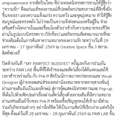
empowerment จากศิลปินไทย ที่ถ่ายทอดนิทรรศการชวนให้รู้สึกว่า
“ความรัก” คือแก่นแท้ของอารมณ์ที่ปลดล็อกประสบการณ์ที่ลึกซึ้งยิ่ง
ขึ้นของเรา มอบความแข็งแกร่ง ความหวัง และจุดมุ่งหมาย ทำให้รู้สึก
สมบูรณ์และทรงพลัง ไม่ว่าจะเป็นความรักต่อตนเองหรือผู้อื่น ช่วย
เสริมสร้างโลกภายในและเชื่อมโยงตัวเราเข้ากับความหมายของชีวิต
ผ่านในรูปแบบนิทรรศการ เวิร์กช็อป และกิจกรรมพิเศษมากมายที่จะ
ช่วยเติมเต็มในการค้นหาความหมายของความรัก ระหว่างวันที่ 29
มกราคม – 17 กุมภาพันธ์ 2569 ณ Creative Space ชั้น 3 สยาม
ดิสคัฟเวอรี่
ปิดท้ายกันที่ “MY PAWFECT BUDDIES” ครั้งแรกกับการร่วมกัน
ระหว่าง PAW LAB พื้นที่ที่ให้เจ้าของและสัตว์เลี้ยงได้ค้นพบและใช้
เวลาสำรวจร่วมกัน กับ Pnk.ff ศิลปินนักวาดภาพประกอบและ Visual
Designer ผู้ถ่ายทอดเสน่ห์ของเหล่าน้องหมาหลากหลายสายพันธุ์
ผ่านลายเส้นอันเป็นเอกลักษณ์ สู่การจัดแสดงนิทรรศการและ Pop-up
ที่เต็มไปด้วยศิลปะเล่าเรื่องผ่านสัตว์เลี้ยงด้วยลายเส้นที่มีความหมาย
ผ่านเฟรมผืนผ้าใบของ Pnk.ff พร้อมเชื้อเชิญทุกคนให้เข้ามามีส่วน
ร่วมกับกิจกรรมต่างๆ อย่างใกล้ชิด ให้เป็นงานศิลป์ที่เรียบง่าย แต่จริงใจ
ที่สุด ตั้งแต่วันที่ 28 มกราคม – 28 กุมภาพันธ์ 2569 ณ PAW LAB ชั้น