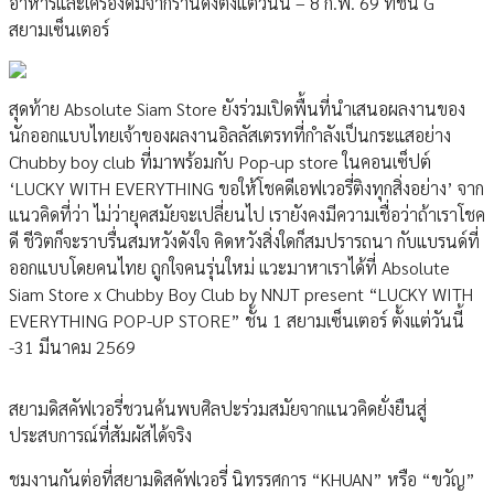
อาหารและเครื่องดื่มจากร้านดังตั้งแต่วันนี้ – 8 ก.พ. 69 ที่ชั้น G
สยามเซ็นเตอร์
สุดท้าย Absolute Siam Store ยังร่วมเปิดพื้นที่นำเสนอผลงานของ
นักออกแบบไทยเจ้าของผลงานอิลลัสเตรทที่กำลังเป็นกระแสอย่าง
Chubby boy club ที่มาพร้อมกับ Pop-up store ในคอนเซ็ปต์
‘LUCKY WITH EVERYTHING ขอให้โชคดีเอฟเวอรี่ติงทุกสิ่งอย่าง’ จาก
แนวคิดที่ว่า ไม่ว่ายุคสมัยจะเปลี่ยนไป เรายังคงมีความเชื่อว่าถ้าเราโชค
ดี ชีวิตก็จะราบรื่นสมหวังดังใจ คิดหวังสิ่งใดก็สมปรารถนา กับแบรนด์ที่
ออกแบบโดยคนไทย ถูกใจคนรุ่นใหม่ แวะมาหาเราได้ที่ Absolute
Siam Store x Chubby Boy Club by NNJT present “LUCKY WITH
EVERYTHING POP-UP STORE” ชั้น 1 สยามเซ็นเตอร์ ตั้งแต่วันนี้
-31 มีนาคม 2569
สยามดิสคัฟเวอรี่ชวนค้นพบศิลปะร่วมสมัยจากแนวคิดยั่งยืนสู่
ประสบการณ์ที่สัมผัสได้จริง
ชมงานกันต่อที่สยามดิสคัฟเวอรี่ นิทรรศการ “KHUAN” หรือ “ขวัญ”