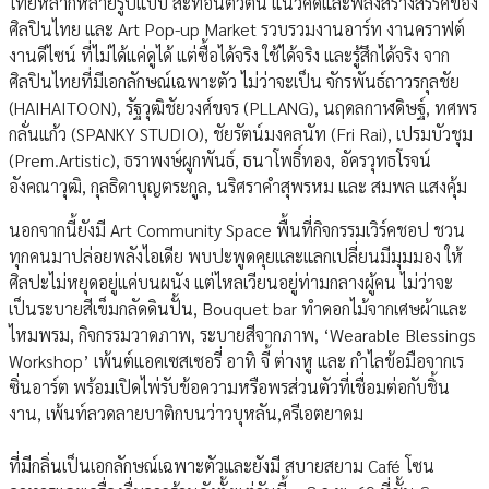
ไทยหลากหลายรูปแบบ สะท้อนตัวตน แนวคิดและพลังสร้างสรรค์ของ
ศิลปินไทย และ Art Pop-up Market รวบรวมงานอาร์ท งานคราฟต์
งานดีไซน์ ที่ไม่ได้แค่ดูได้ แต่ซื้อได้จริง ใช้ได้จริง และรู้สึกได้จริง จาก
ศิลปินไทยที่มีเอกลักษณ์เฉพาะตัว ไม่ว่าจะเป็น จักรพันธ์ถาวรกุลชัย
(HAIHAITOON), รัฐวุฒิชัยวงศ์ขจร (PLLANG), นฤดลกาฬดิษฐ์, ทศพร
กลั่นแก้ว (SPANKY STUDIO), ชัยรัตน์มงคลนัท (Fri Rai), เปรมบัวชุม
(Prem.Artistic), ธราพงษ์ผูกพันธ์, ธนาโพธิ์ทอง, อัครวุทธโรจน์
อังคณาวุฒิ, กุลธิดาบุญตระกูล, นริศราคำสุพรหม และ สมพล แสงคุ้ม
นอกจากนี้ยังมี Art Community Space พื้นที่กิจกรรมเวิร์คชอป ชวน
ทุกคนมาปล่อยพลังไอเดีย พบปะพูดคุยและแลกเปลี่ยนมีมุมมอง ให้
ศิลปะไม่หยุดอยู่แค่บนผนัง แต่ไหลเวียนอยู่ท่ามกลางผู้คน ไม่ว่าจะ
เป็นระบายสีเข็มกลัดดินปั้น, Bouquet bar ทำดอกไม้จากเศษผ้าและ
ไหมพรม, กิจกรรมวาดภาพ, ระบายสีจากภาพ, ‘Wearable Blessings
Workshop’ เพ้นต์แอคเซสเซอรี่ อาทิ จี้ ต่างหู และ กำไลข้อมือจากเร
ซิ่นอาร์ต พร้อมเปิดไพ่รับข้อความหรือพรส่วนตัวที่เชื่อมต่อกับชิ้น
งาน, เพ้นท์ลวดลายบาติกบนว่าวบุหลัน,ครีเอตยาดม
ที่มีกลิ่นเป็นเอกลักษณ์เฉพาะตัวและยังมี สบายสยาม Café โซน