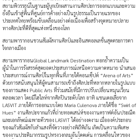
สยามพิวรรธน์ในฐานะผู้บุกเบิกผสานงานศิลปะการออกแบบและความ
ยั่งยืนเข้าสู่พื้นที่ศูนย์การค้าอย่างเป็นรูปธรรมเป็นรายแรกของ
ประเทศไทยพร้อมขับเคลื่อนอย่างต่อเนื่องเพื่อสร้างจุดหมายปลาย
ทางศิลปะที่ดีที่สุดแห่งหนึ่งของโลก
สยามพารากอนชวนสัมผัสงานศิลป์และอินสตอลเลชั่นสุดตระการตา
ใจกลางเมือง
สยามพารากอนGlobal Landmark Destination ตอกย้ำความเป็น
ผู้นำในการรังสรรค์สุดยอดประสบการณ์เหนือความคาดหมาย นำเสนอ
ประสบการณ์งานศิลป์ในทุกพื้นที่ภายใต้คอนเซ็ปต์ “Arena of Arts”
ด้วยการสนับสนุนให้ผู้คนสามารถเข้าถึงศิลปะที่หลากหลายในรูปแบบ
ของการแสดง Public Arts ที่ร่วมสมัยที่มีการปรับเปลี่ยนหมุนเวียน
ตลอดเวลา โดยมีไฮไลท์จากศิลปินระดับโลก อาทิ แชนเดอเลียจาก
LASVIT ภายใต้การออกแบบโดย Maria Culenova ภายใต้ชื่อ “Swirl of
Hues” งานศิลปะจากแก้วที่ถ่ายทอดเสน่ห์ของงานคราฟต์อันประณีต
และเอกลัษณ์เฉพาะตัวของ LASVIT ได้อย่างงดงาม เมื่อองค์ประกอบ
ของแก้วสัมผัสกับลำแสงที่จัดวางอย่างพิถีพิถัน เกิดเป็นความพิเศษ
ของงานประติมากรรมรูปทรงวงกลมอันโดดเด่น การเคลื่อนไหวของ