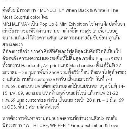
ต่อด้วย นิทรรศการ “MONOLIFE” When Black & White is The
Most Colorful color โดย
MR.HALFMAN เป็น Pop Up & Mini Exhibition โชว์งานศิลปะที่บอก
เล่าเรื่องราวของชีวิตผ่านความขาวดำ ที่มีความสุข เล่าเรื่องแบบคู่
ขนาน แต่แฝงไว้ด้วยความสนุก และความหมายอันซับซ้อน ทุกเส้น
สายและเงา
ที่ต้องการสื่อว่า ขาวดำ คือสีที่คัลเลอร์ฟูลที่สุด มันคือชีวิตที่เปี่ยมไป
ด้วยพลัง ความงดงาม และรอยยิ้มที่ไม่สิ้นสุด ภายใน Pop up จะพบ
ทั้งผลงาน Handcraft, Art print และ Merchandise ตั้งแต่วันที่ 27
มกราคม – 28 กุมภาพันธ์ 2569 รวมทั้งเวิร์กช็อป ที่จะพาไปสู่ห้วงของ
งานศิลปะ พบกับ customize สกรีน เสื้อและกระเป๋า วันที่ 7-8
ก.พ.69, ออกแบบ UV สติ๊กเกอร์ลายดอกไม้บนแผ่นพลาสวูด วันที่ 14-
15 ก.พ. 69, ออกแบบ UV สติ๊กเกอร์ บนแก้วไวน์ แก้วกาแฟ 21-22
ก.พ.69 และ customize สกรีน เสื้อและกระเป๋า 28 ก.พ. – 1 มี.ค. 69
ณ ODS. ชั้น 3 สยามดิสคัฟเวอรี่
หากต้องการค้นหาความหมายของความรักผ่านงานศิลปะ พบกับ
นิทรรศการ “WITH LOVE, WE FEEL” Group exhibition & Love