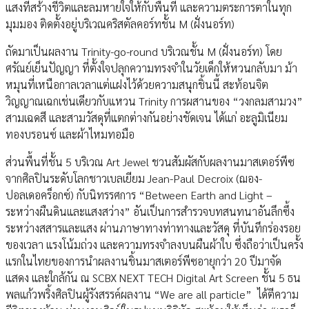
แสงที่สร้างชีวิตและลมหายใจให้กับพื้นที่ และความตระการตาในทุก
มุมมอง ติดตั้งอยู่บริเวณคริสตัลคอร์ทชั้น M (ฝั่งนอร์ท)
ถัดมาเป็นผลงาน Trinity-go-round บริเวณชั้น M (ฝั่งนอร์ท) โดย
ศรัณย์เย็นปัญญา ที่ตั้งใจปลุกความทรงจำในวัยเด็กให้หวนกลับมา ม้า
หมุนที่เหนือกาลเวลาแต่แฝงไว้ด้วยความสนุกชิ้นนี้ สะท้อนจิต
วิญญาณเฉกเช่นเดียวกับแหวน Trinity การผสานของ “วงกลมสามวง”
สามเฉดสี และสามวัสดุที่แตกต่างกันอย่างชัดเจน ได้แก่ อะลูมิเนียม
ทองบรอนซ์ และผ้าไหมทอมือ
ส่วนพื้นที่ชั้น 5 บริเวณ Art Jewel ชวนสัมผัสกับผลงานมาสเตอร์พีซ
จากศิลปินระดับโลกชาวเบลเยียม Jean-Paul Decroix (ฌอง-
ปอลเดอคร็อกซ์) กับนิทรรศการ “Between Earth and Light –
ระหว่างผืนดินและแสงสว่าง” อันเป็นการสำรวจบทสนทนาอันลึกซึ้ง
ระหว่างสสารและแสง ผ่านภาษาทางท่าทางและวัสดุ ที่บันทึกร่องรอย
ของเวลา แรงโน้มถ่วง และความทรงจำลงบนผืนผ้าใบ ซึ่งถือว่าเป็นครั้ง
แรกในไทยของการนำผลงานชิ้นมาสเตอร์พีซอายุกว่า 20 ปีมาจัด
แสดง และใกล้กัน ณ SCBX NEXT TECH Digital Art Screen ชั้น 5 ธน
พลแก้วพริ้งศิลปินผู้รังสรรค์ผลงาน “We are all particle” ได้ตีความ