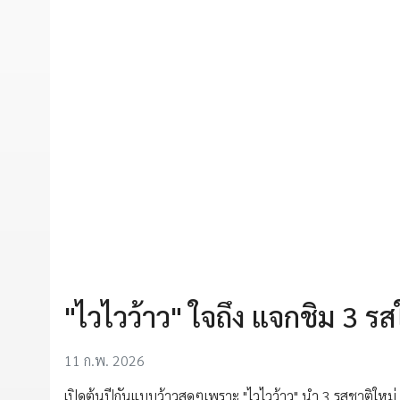
"ไวไวว้าว" ใจถึง แจกชิม 3 ร
11 ก.พ. 2026
เปิดต้นปีกันแบบว้าวสุดๆเพราะ "ไวไวว้าว" นำ 3 รสชาติใหม่ ที