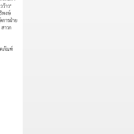
วว้าว"
ธิพงษ์
ัดการฝ่าย
้ สาวก
ิตภัณฑ์