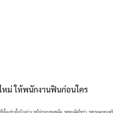
สใหม่ ให้พนักงานฟินก่อนใคร
่ทั้งแซ่บทั้งนัวอย่าง รสไก่กรอบซอสเผ็ด, รสหมูผัดยี่หร่า, รสกระดูกหมูพ