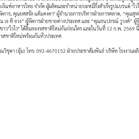
ตภัณฑ์อาหารไทย จำกัด ผู้ผลิตและจำหน่ายบะหมี่กึ่งสำเร็จรูปแบรนด์ "ไวไ
ัดการ, คุณยศสรัล แต้มคงคา" ผู้อำนวยการบริหารฝ่ายการตลาด, “คุณสุท
ุณ เจ ที จวง” ผู้จัดการฝ่ายขายต่างประเทศ และ “คุณธนปกรณ์ วูวงศ์” ผู้จ
ว"ไวไว" ได้ลิ้มลองรสชาติใหม่กันก่อนใคร และในวันที่ 12 ก.พ. 2569 นี
3 รสชาติใหม่พร้อมกันทั่วประเทศ
วิชุดา (อุ้ม) โทร: 092-4670152 ฝ่ายประชาสัมพันธ์ บริษัท โรงงานผล