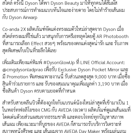
สไตล์ ครั้งนี้ Dyson ได้พา Dyson Beauty มาให้ทุกคนได้สัมผัส
ประสบการณ์การทำผมแบบทันใจและง่ายดาย โดยไม่ทำร้ายเส้นผม
กับ Dyson Airwarp
Co-anda 2X ผลิตภัณฑ์จัดแต่งทรงผมตัวใหม่ล่าสุดจาก Dyson เมื่อ
สไตล์ทรงผมที่ใช่แล้ว มาสนุกกับการครีเอทลุคโดยตู้ AR Photobooth
ที่สามารถเลือก Effect สวยๆ พร้อมของตกแต่งสุดน่ารัก และ รับภาพ
สุดพิเศษเก็บเป็นที่ระลึกได้เลย
เพิ่มเติมเพียงแค่พิมพ์ #DysonGlowUp ที่ LINE Official Account:
@cmgdysonladprao เพื่อรับ Exclusive Dyson Pocket Mirror และ
มี Promotion พิเศษเฉพาะงานนี้ รับส่วนลดสูงสุด 9,000 บาท เมื่อซื้อ
สินค้าร่วมรายการ และ รับของสมมนาคุณเพิ่มมูลค่า 3,190 บาท เมื่อ
ซื้อสินค้า Dyson ครบตามยอดที่กำหนด
สำหรับสายคลีนบิวตี้ต้องถูกใจกับแบรนด์น้องใหม่ล่าสุดที่เข้ามาเป็น 1
ในพอร์ทฟอลิโอของ CMG กับ AVEDA (อเวดา) ผลิตภัณฑ์ดูแลเส้นผมที่
โดดเด่นด้วยส่วนผสมจากธรรมชาติ และตอบโจทย์ทุกปัญหาสภาพ
เส้นผม เพียงแวะมาที่บูธของ AVEDA ก็สามารถรับบริการวิเคราะห์
สภาพหนังศีรษะ และ เส้นผมจาก AVEDA Day Maker พร้อมเล่นเกม