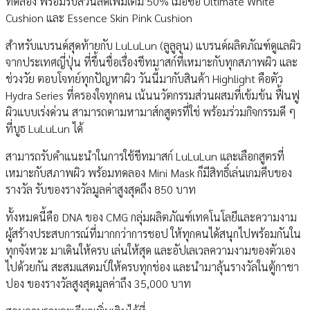
ทดลอง พร้อมรับส่วนลดเพิ่มเติม 50% เมื่อซื้อ Ultimate White
Cushion และ Essence Skin Pink Cushion
สำหรับแบรนด์สุดท้ายกับ LuLuLun (ลูลูลุน) แบรนด์ผลิตภัณฑ์ดูแลผิว
จากประเทศญี่ปุ่น ที่ขึ้นชื่อเรื่องชีทมาสก์ที่เหมาะกับทุกสภาพผิว และ
ช่วงวัย ตอบโจทย์ทุกปัญหาผิว วันนี้มากับสินค้า Highlight คือตัว
Hydra Series ที่ครองใจทุกคน เน้นนวัตกรรมส่วนผสมที่เข้มข้น ฟื้นฟู
ผิวแบบเร่งด่วน สามารถตามหามาส์กสูตรที่ใช่ พร้อมร่วมกิจกรรมดี ๆ
ที่บูธ LuLuLun ได้
สามารถรับคำแนะนำในการใช้ชีทมาสก์ LuLuLun และเลือกสูตรที่
เหมาะกับสภาพผิว พร้อมทดลอง Mini Mask ก็มีสิทธิ์เล่นเกมคีบของ
รางวัล รับของรางวัลมูลค่าสูงสุดถึง 850 บาท
ทั้งหมดนี้คือ DNA ของ CMG กลุ่มผลิตภัณฑ์เทคโนโลยีและความงาม
ผู้สร้างประสบการณ์ที่มากกว่าการชอป ให้ทุกคนได้สนุกไปพร้อมกันใน
ทุกจังหวะ มาเดินให้ครบ เล่นให้สุด และอัปเลเวลความงามของตัวเอง
ไปด้วยกัน สะสมแสตมป์ให้ครบทุกช่อง และนำมาลุ้นรางวัลในตู้กาชา
ปอง ของรางวัลสูงสุดมูลค่าถึง 35,000 บาท