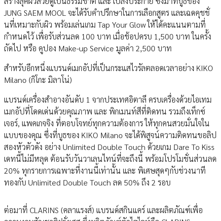
สร้างลุคผิวสวยดูเป็นธรรมชาติ และ เปล่งประกาย ซึ่งมาที่บูธของ
JUNG SAEM MOOL จะได้รับคำปรึกษาในการเลือกสูตร และเฉดคุชชั่
นที่เหมาะกับผิว พร้อมเล่นเกม Tap Your Glow ให้ได้คะแนนตามที่
กำหนดไว้ เพื่อรับส่วนลด 100 บาท เมื่อช้อปครบ 1,500 บาท ในครั้ง
ถัดไป หรือ คูปอง Make-up Service มูลค่า 2,500 บาท
สำหรับอีกหนึ่งแบรนด์เมกอัปที่เป็นกระแสไวรัลตลอดเวลาอย่าง KIKO
Milano (กิโกะ มิลาโน่)
แบรนด์เครื่องสำอางอันดับ 1 จากประเทศอิตาลี ครบเครื่องด้วยไอเทม
เมกอัปที่โดดเด่นด้วยคุณภาพ และ พิกเมนท์สีที่ติดทน รวมถึงเท็กซ์
เจอร์, แพคเกจจิง ที่ตอบโจทย์ทุกความต้องการ ให้ทุกคนสวยมั่นใจใน
แบบของคุณ ซึ่งที่บูธของ KIKO Milano จะได้พิสูจน์ความติดทนขอลิป
สองหัวตัวดัง อย่าง Unlimited Double Touch ด้วยเกม Dare To Kiss
เดทนี้ไม่มีหลุด ต้อนรับวันวาเลนไทน์ที่จะถึงนี้ พร้อมโปรโมชั่นส่วนลด
20% ทุกรายการเฉพาะที่งานนี้เท่านั้น และ พิเศษสุดๆกับช่วงนาที
ทองกับ Unlimited Double Touch ลด 50% ถึง 2 รอบ
ต่อมาที่ CLARINS (คลาแรงส์) แบรนด์สกินแคร์ และผลิตภัณฑ์เพื่อ