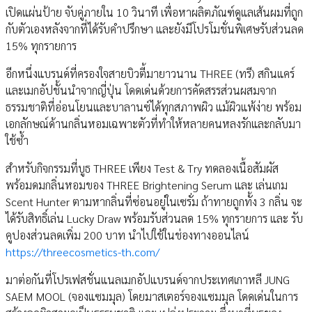
เปิดแผ่นป้าย จับคู่ภายใน 10 วินาที เพื่อหาผลิตภัณฑ์ดูแลเส้นผมที่ถูก
กับตัวเองหลังจากที่ได้รับคำปรึกษา และยังมีโปรโมชั่นพิเศษรับส่วนลด
15% ทุกรายการ
อีกหนึ่งแบรนด์ที่ครองใจสายบิวตี้มายาวนาน THREE (ทรี) สกินแคร์
และเมกอัปชั้นนำจากญี่ปุ่น โดดเด่นด้วยการคัดสรรส่วนผสมจาก
ธรรมชาติที่อ่อนโยนและบาลานซ์ได้ทุกสภาพผิว แม้ผิวแพ้ง่าย พร้อม
เอกลักษณ์ด้านกลิ่นหอมเฉพาะตัวที่ทำให้หลายคนหลงรักและกลับมา
ใช้ซ้ำ
สำหรับกิจกรรมที่บูธ THREE เพียง Test & Try ทดลองเนื้อสัมผัส
พร้อมดมกลิ่นหอมของ THREE Brightening Serum และ เล่นเกม
Scent Hunter ตามหากลิ่นที่ซ่อนอยู่ในเซรั่ม ถ้าทายถูกทั้ง 3 กลิ่น จะ
ได้รับสิทธิ์เล่น Lucky Draw พร้อมรับส่วนลด 15% ทุกรายการ และ รับ
คูปองส่วนลดเพิ่ม 200 บาท นำไปใช้ในช่องทางออนไลน์
https://threecosmetics-th.com/
มาต่อกันที่โปรเฟสชั่นแนลเมกอัปแบรนด์จากประเทศเกาหลี JUNG
SAEM MOOL (จองแซมมุล) โดยมาสเตอร์จองแซมมุล โดดเด่นในการ