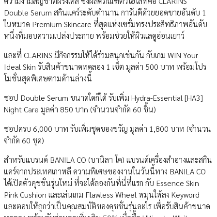
ความงามสัญชาติฝรั่งเศส ซึ่งผลิตภัณฑ์ตัวไฮไลท์คือ CLARINS
Double Serum สกินแคร์ระดับตำนาน การันตีด้วยยอดขายอันดับ 1
ในหมวด Premium Skincare ที่สุดแห่งเซรั่มทรงประสิทธิภาพอันดับ
หนึ่งที่มอบความเปล่งประกาย พร้อมช่วยให้ผิวแลดูอ่อนเยาว์
และที่ CLARINS มีกิจกรรมให้ได้ร่วมสนุกเช่นกัน กับเกม WIN Your
Ideal Skin รับสินค้าขนาดทดลอง 1 เซ็ต มูลค่า 500 บาท พร้อมโปร
โมชั่นสุดพิเศษตามด้านล่างนี้
ชอป Double Serum ขนาดใดก็ได้ รับเพิ่ม Hydra-Essential [HA3]
Night Care มูลค่า 850 บาn (จำนวนจำกัด 60 ชิ้น)
ชอปครบ 6,000 บาท รับเพิ่มชุดของขวัญ มูลค่า 1,800 บาท (จำนวน
จำกัด 60 ชุด)
สำหรับแบรนด์ BANILA CO (บานิลา โค) แบรนด์เครื่องสำอางและสกิน
แคร์จากประเทศเกาหลี ความพิเศษของงานในวันนี้ทาง BANILA CO
ได้เปิดตัวคุชชั่นรุ่นใหม่ ที่จะได้ลองกันที่นี่ที่แรก กับ Essence Skin
Pink Cushion และเล่นเกม Flawless Wheel หมุนให้ลง Keyword
และตอบให้ถูกว่าเป็นคุณสมบัติของคุชชั่นรุ่นอะไร เพื่อรับสินค้าขนาด