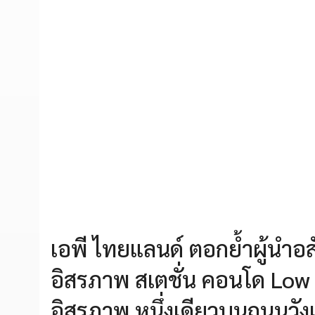
เอพี ไทยแลนด์ ตอกย้ำผู้นำอส
อิสรภาพ สเตชั่น คอนโด Low R
อิสรภาพ หนึ่งเดียวบนถนนวังเ