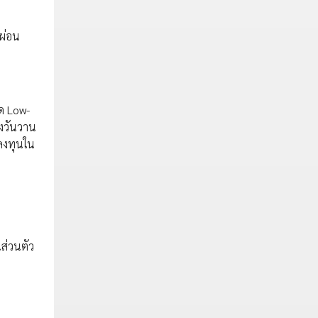
มผ่อน
โด Low-
่งวันวาน
รลงทุนใน
ส่วนตัว