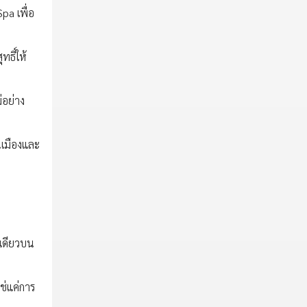
a เพื่อ
ธิ์ให้
่อย่าง
นเมืองและ
รเดียวบน
ช่แค่การ