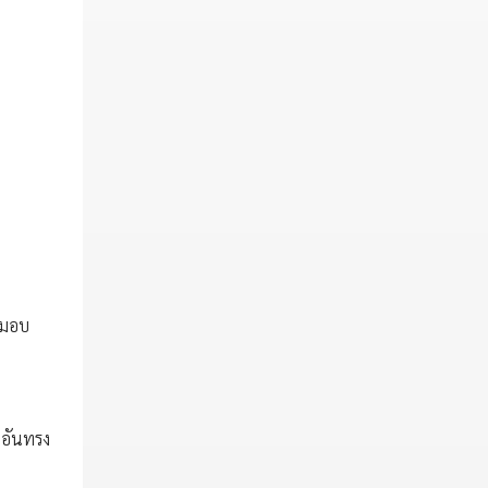
่งมอบ
พอันทรง