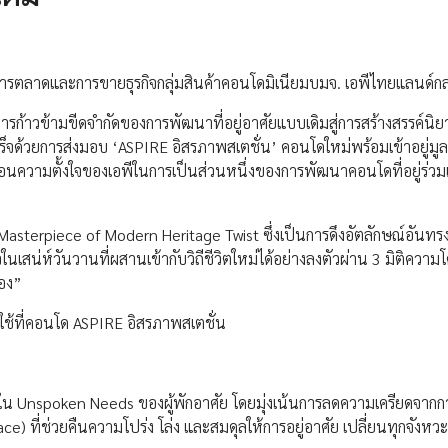
ตลาดและการขายธุรกิจกลุ่มสินค้าคอนโดมิเนียมบมจ. เอพีไทยแลนด์กล่
รก้าวข้ามขีดจำกัดของการพัฒนาที่อยู่อาศัยแบบเดิมสู่การสร้างสรรค์นิย
จด้วยการส่งมอบ ‘ASPIRE อิสรภาพสเตชั่น’ คอนโดใหม่พร้อมเข้าอยู่มูล
อนความตั้งใจของเอพีในการเป็นส่วนหนึ่งของการพัฒนาคอนโดที่อยู่ร่วมเ
terpiece of Modern Heritage Twist ซึ่งเป็นการดึงอัตลักษณ์อันทรง
ในเสน่ห์วันวานที่ผสานเข้ากับวิถีชีวิตใหม่ได้อย่างลงตัวผ่าน 3 มิติความโด
ของ”
กใช้ที่คอนโด ASPIRE อิสรภาพสเตชั่น
ึ้งใน Unspoken Needs ของผู้พักอาศัย โดยมุ่งเน้นการลดความเครียดจา
ace) ที่ช่วยคืนความโปร่ง โล่ง และสมดุลให้การอยู่อาศัย เปลี่ยนทุกจังหว