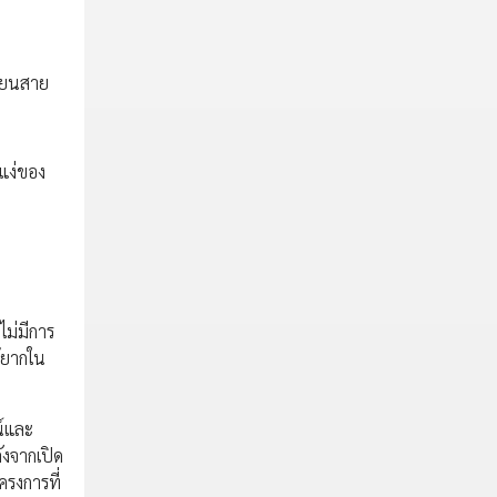
ี่ยนสาย
นแง่ของ
ไม่มีการ
้ยากใน
ณ์และ
ังจากเปิด
รงการที่