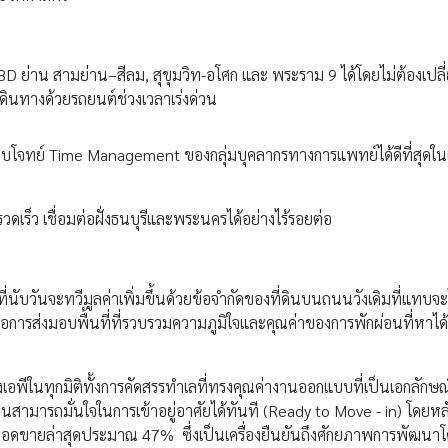
CBD ย่าน สามย่าน–สีลม, สุขุมวิท-อโศก และ พระราม 9 ได้โดยไม่ต้องเปล
ดินทางด้วยรถยนต์ช่วงเวลาเร่งด่วน
ง) ตอบโจทย์ Time Management ของกลุ่มบุคลากรทางการแพทย์ได้ดีที่สุดใ
รวดเร็ว เชื่อมต่อฝั่งธนบุรีและพระนครได้อย่างไร้รอยต่อ
นับวันจะทวีมูลค่าเพิ่มขึ้นด้วยข้อจำกัดของที่ดินบนถนนวังเดิมที่แทบจะ
อการส่งมอบพื้นที่ที่รวบรวมความภูมิใจและคุณค่าของการพักผ่อนที่หาได
ในทุกมิติทั้งการคัดสรรทำเลที่ทรงคุณค่างานออกแบบที่เป็นเอกลักษ
สามารถมั่นใจในการเข้าอยู่อาศัยได้ทันที (Ready to Move - in) โดยหล
ยยอดขายล่าสุดประมาณ 47% ซึ่งเป็นเครื่องยืนยันถึงศักยภาพการพัฒนาโค