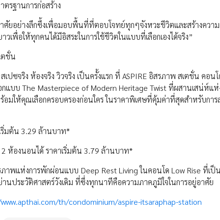
อมาตรฐานการก่อสร้าง
ัยอย่างลึกซึ้งเพื่อมอบพื้นที่ที่ตอบโจทย์ทุกๆจังหวะชีวิตและสร้างควา
ยาวเพื่อให้ทุกคนได้มีอิสระในการใช้ชีวิตในแบบที่เลือกเองได้จริง”
ตชั่น
จริง ห้องจริง วิวจริง เป็นครั้งแรก ที่ ASPIRE อิสรภาพ สเตชั่น คอน
อกแบบ The Masterpiece of Modern Heritage Twist ที่ผสานเสน่ห์แห
พร้อมให้คุณเลือกครอบครองก่อนใคร ในราคาพิเศษที่คุ้มค่าที่สุดสำหรับกา
ริ่มต้น 3.29 ล้านบาท*
น 2 ห้องนอนได้ ราคาเริ่มต้น 3.79 ล้านบาท*
รภาพแห่งการพักผ่อนแบบ Deep Rest Living ในคอนโด Low Rise ที่เป็น
นประวัติศาสตร์วังเดิม ที่ซึ่งทุกนาทีคือความภาคภูมิใจในการอยู่อาศัย
//www.apthai.com/th/condominium/aspire-itsaraphap-station