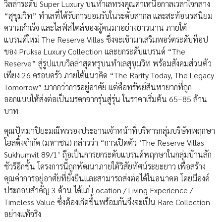
วิลล่าระดับ Super Luxury บนทำเลทรงคุณค่าเหนือกาลเวลาใจกลาง
“สุขุมวิท” ทำเลที่ได้รับการยอมรับในระดับสากล และสะท้อนรสนิยม
ความสำเร็จ และไลฟ์สไตล์ของผู้คนมาอย่างยาวนาน ภายใต้
แบรนด์ใหม่ The Reserve Villas ซึ่งจะเข้ามาเสริมพอร์ตระดับท็อป
ของ Pruksa Luxury Collection และยกระดับแบรนด์ “The
Reserve” สู่รูปแบบวิลล่าสุดหรูบนทำเลสุขุมวิท พร้อมสังคมส่วนตัว
เพียง 26 ครอบครัว ภายใต้แนวคิด “The Rarity Today, The Legacy
Tomorrow” มากกว่าการอยู่อาศัย แต่คือทรัพย์สินหายากที่ถูก
ออกแบบให้ส่งต่อเป็นมรดกจากรุ่นสู่รุ่น ในราคาเริ่มต้น 65–85 ล้าน
บาท
คุณปัทมาปิยะมณีพรรองประธานเจ้าหน้าที่บริหารกลุ่มบริษัทพฤกษา
โฮลดิ้งจำกัด (มหาชน) กล่าวว่า “การเปิดตัว ‘The Reserve Villas
Sukhumvit 89/1’ ถือเป็นการยกระดับแบรนด์พฤกษาในกลุ่มบ้านลัก
ชัวรีอีกขั้น โครงการนี้ถูกพัฒนาภายใต้วิสัยทัศน์ระยะยาว เพื่อสร้าง
คุณค่าการอยู่อาศัยที่ยั่งยืนและสามารถส่งต่อได้ในอนาคต โดยมีองค์
ประกอบสำคัญ 3 ด้าน ได้แก่ Location / Living Experience /
Timeless Value ซึ่งต้องเกิดขึ้นพร้อมกันจึงจะเป็น Rare Collection
อย่างแท้จริง