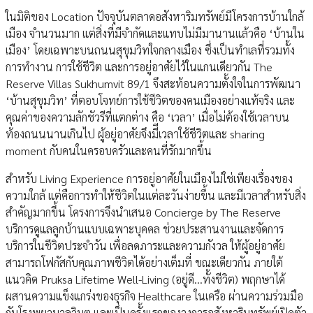
ในมิติของ Location ปัจจุบันตลาดอสังหาริมทรัพย์มีโครงการบ้านใกล้
เมือง จำนวนมาก แต่สิ่งที่มีจำกัดและแทบไม่มีมานานแล้วคือ ‘บ้านใน
เมือง’ โดยเฉพาะบนถนนสุขุมวิทใจกลางเมือง ซึ่งเป็นทำเลที่รวมทั้ง
การทำงาน การใช้ชีวิต และการอยู่อาศัยไว้ในแกนเดียวกัน The
Reserve Villas Sukhumvit 89/1 จึงสะท้อนความตั้งใจในการพัฒนา
‘บ้านสุขุมวิท’ ที่ตอบโจทย์การใช้ชีวิตของคนเมืองอย่างแท้จริง และ
คุณค่าของความลักชัวรีที่แตกต่าง คือ ‘เวลา’ เมื่อไม่ต้องใช้เวลาบน
ท้องถนนนานเกินไป ผู้อยู่อาศัยจึงมีีเวลาใช้ชีวิตและ sharing
moment กับคนในครอบครัวและคนที่รักมากขึ้น
สำหรับ Living Experience การอยู่อาศัยในเมืองไม่ใช่เพียงเรื่องของ
ความใกล้ แต่คือการทำให้ชีวิตในแต่ละวันง่ายขึ้น และมีเวลาสำหรับสิ่ง
สำคัญมากขึ้น โครงการจึงนำเสนอ Concierge by The Reserve
บริการดูแลลูกบ้านแบบเฉพาะบุคคล ช่วยประสานงานและจัดการ
บริการในชีวิตประจำวัน เพื่อลดภาระและความกังวล ให้ผู้อยู่อาศัย
สามารถโฟกัสกับคุณภาพชีวิตได้อย่างเต็มที่ ขณะเดียวกัน ภายใต้
แนวคิด Pruksa Lifetime Well-Living (อยู่ดี…ทั้งชีวิต) พฤกษาได้
ผสานความแข็งแกร่งของธุรกิจ Healthcare ในเครือ ผ่านความร่วมมือ
กับโรงพยาบาลวิมุต และเป็นครั้งแรกของวงการอสังหาริมทรัพย์เปิดตัว