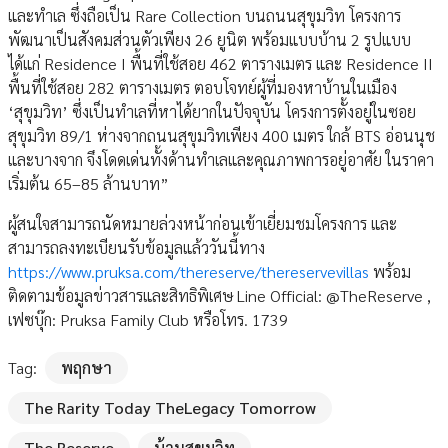
และทำเล ซึ่งถือเป็น Rare Collection บนถนนสุขุมวิท โครงการ
พัฒนาเป็นสังคมส่วนตัวเพียง 26 ยูนิต พร้อมแบบบ้าน 2 รูปแบบ
ได้แก่ Residence I พื้นที่ใช้สอย 462 ตารางเมตร และ Residence II
พื้นที่ใช้สอย 282 ตารางเมตร ตอบโจทย์ผู้ที่มองหาบ้านในเมือง
‘สุขุมวิท’ ซึ่งเป็นทำเลที่หาได้ยากในปัจจุบัน โครงการตั้งอยู่ในซอย
สุขุมวิท 89/1 ห่างจากถนนสุขุมวิทเพียง 400 เมตร ใกล้ BTS อ่อนนุช
และบางจาก จึงโดดเด่นทั้งด้านทำเลและคุณภาพการอยู่อาศัย ในราคา
เริ่มต้น 65–85 ล้านบาท”
ผู้สนใจสามารถนัดหมายล่วงหน้าก่อนเข้าเยี่ยมชมโครงการ และ
สามารถลงทะเบียนรับข้อมูลแล้ววันนี้ทาง
https://www.pruksa.com/thereserve/thereservevillas
พร้อม
ติดตามข้อมูลข่าวสารและสิทธิพิเศษ Line Official: @TheReserve ,
เฟซบุ๊ก: Pruksa Family Club หรือโทร. 1739
Tag:
พฤกษา
The Rarity Today TheLegacy Tomorrow
The Reserve
บ้านสุขุมวิท