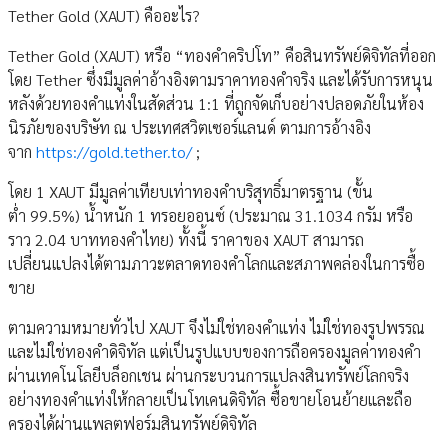
Tether Gold (XAUT) คืออะไร?
Tether Gold (XAUT) หรือ “ทองคำคริปโท” คือสินทรัพย์ดิจิทัลที่ออก
โดย Tether ซึ่งมีมูลค่าอ้างอิงตามราคาทองคำจริง และได้รับการหนุน
หลังด้วยทองคำแท่งในสัดส่วน 1:1 ที่ถูกจัดเก็บอย่างปลอดภัยในห้อง
นิรภัยของบริษัท ณ ประเทศสวิตเซอร์แลนด์ ตามการอ้างอิง
จาก
https://gold.tether.to/
;
โดย 1 XAUT มีมูลค่าเทียบเท่าทองคำบริสุทธิ์มาตรฐาน (ขั้น
ต่ำ 99.5%) น้ำหนัก 1 ทรอยออนซ์ (ประมาณ 31.1034 กรัม หรือ
ราว 2.04 บาททองคำไทย) ทั้งนี้ ราคาของ XAUT สามารถ
เปลี่ยนแปลงได้ตามภาวะตลาดทองคำโลกและสภาพคล่องในการซื้อ
ขาย
ตามความหมายทั่วไป XAUT จึงไม่ใช่ทองคำแท่ง ไม่ใช่ทองรูปพรรณ
และไม่ใช่ทองคำดิจิทัล แต่เป็นรูปแบบของการถือครองมูลค่าทองคำ
ผ่านเทคโนโลยีบล็อกเชน ผ่านกระบวนการแปลงสินทรัพย์โลกจริง
อย่างทองคำแท่งให้กลายเป็นโทเคนดิจิทัล ซื้อขายโอนย้ายและถือ
ครองได้ผ่านแพลตฟอร์มสินทรัพย์ดิจิทัล