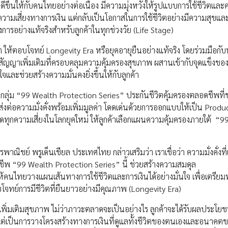
่ดีขึ้นให้กับคนไทยอย่างต่อเนื่อง มีความมุ่งหวังให้รูปแบบการใช้ชีวิตแล
วามเสี่ยงทางการเงิน แต่กลับเป็นโอกาสในการใช้ชีวิตอย่างมีความสุขและ
รอย่างแท้จริงสำหรับลูกค้าในทุกช่วงวัย (Life Stage)
ต ให้ตอบโจทย์ Longevity Era หรือยุคอายุยืนอย่างแท้จริง โดยร่วมมือกับพ
ัญญาเพิ่มเติมที่ครอบคลุมความคุ้มครองสุขภาพ ผสานเข้ากับจุดแข็งของท
ละช่วยสร้างความมั่นคงยิ่งขึ้นให้กับลูกค้า
กลุ่ม “99 Wealth Protection Series” ประกันชีวิตคุ้มครองตลอดชีพที่
่งต่อความมั่งคั่งพร้อมเพิ่มมูลค่า โดดเด่นด้วยการออกแบบให้เป็น Product
 ปิดทุกความเสี่ยงในโลกยุคใหม่ ให้ลูกค้าเลือกแผนความคุ้มครองภายใต้ “
ิชย์ พรูเด็นเชียล ประเทศไทย กล่าวเสริมว่า เราเชื่อว่า ความมั่งคั่งที่
ีพ “99 Wealth Protection Series” นี้ ช่วยสร้างความสมดุล
ห้คนไทยวางแผนเส้นทางการใช้ชีวิตและการเงินได้อย่างมั่นใจ เพื่อเตรียม
บโจทย์การมีชีวิตที่ยืนยาวอย่างมีคุณภาพ (Longevity Era)
ิ่มเติมสุขภาพ ไม่ว่าภาวะตลาดจะเป็นอย่างไร ลูกค้าจะได้รับผลประโยชน์
ต แต่เป็นการวางโครงสร้างทางการเงินที่ดูแลทั้งชีวิตของตนเองและอนาค