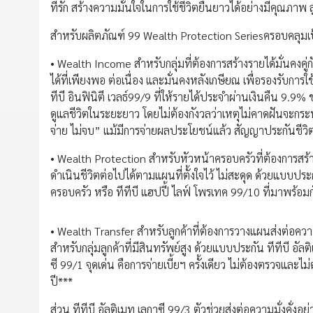
ที่รัก สร้างความมั่นใจในการใช้ชีวิตยืนยาวได้อย่างมีคุณภาพ ล
สำหรับผลิตภัณฑ์ 99 Wealth Protection Seriesครอบคลุมเ
• Wealth Income สำหรับกลุ่มที่ต้องการสร้างรายได้มั่นคงคู่ก
ได้ที่เพียงพอ ต่อเนื่อง และมั่นคงหลังเกษียณ เพื่อรองรับการ
ทีบี อินฟินิตี เวลธ์99/9 ที่ให้รายได้ประจำผ่านเงินคืน 9
ดูแลชีวิตในระยะยาว โดยไม่ต้องกังวลว่าเหตุไม่คาดฝันจะก
จ่าย ไม่จบ” แม้มีการจ่ายผลประโยชน์แล้ว สัญญาประกันชีวิตยั
• Wealth Protection สำหรับหัวหน้าครอบครัวที่ต้องการสร้า
ดำเนินชีวิตต่อไปได้ตามแผนที่ตั้งใจไว้ ไม่สะดุด ด้วยแบบประก
ครอบครัว หรือ ทีทีบี แฮปปี้ ไลฟ์ โพรเทค 99/10 ที่มาพร้อม
• Wealth Transfer สำหรับลูกค้าที่ต้องการวางแผนส่งต่อควา
สำหรับกลุ่มลูกค้าที่มีสินทรัพย์สูง ด้วยแบบประกัน ทีทีบี อัล
ซี 99/1 จุดเด่น คือการจ่ายเบี้ยฯ ครั้งเดียว ไม่ต้องตรวจแ
ปี***
ส่วน ทีทีบี อัลติเมท เลกาซี 99/3 ตัวช่วยส่งต่อความมั่งคั่ง