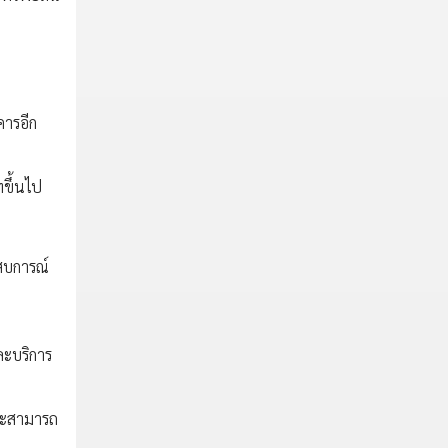
คารอีก
ทขึ้นไป
ะสบการณ์
ละบริการ
และสามารถ