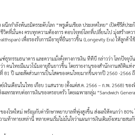
ทย ผนึกกำลังพันธมิตรระดับโลก “พรูเด็นเชียล ประเทศไทย” เปิดซีรีส์ประกั
ิตที่มั่นคง ครบทุกความต้องการ ตอบโจทย์โลกที่เปลี่ยนไป มุ่งสร้างคว
hspan) เพื่อรองรับการมีอายุที่ยืนยาวขึ้น (Longevity Era) ให้ลูกค้าใช้ช
ุรกรรมธนาคาร และความมั่งคั่งทางการเงิน ทีทีบี กล่าวว่า โลกปัจจุบั
ว่า คนไทยมีแนวโน้มอายุยืนยาวขึ้น โดยรายงานของสำนักงานสถิติแห่ง
ู่ที่ 81 ปี และสัดส่วนการเป็นโสดของคนไทยมากขึ้นจากปี 2560 -2566 
งินเดือนในไทย เกือบ 1แสนราย (ตั้งแต่ส.ค. 2566 – ก.พ. 2568) ของท
ะส่งผลกระทบต่อการเงินของครอบครัว โดยเฉพาะกลุ่ม “Sandwich Generat
กิดของโรคใหม่ พร้อมกับค่ารักษาพยาบาลที่พุ่งสูงขึ้น ส่งผลให้คนกว่า 80% ไ
มท้าทายเหล่านี้ หลายคนเริ่มไม่มั่นใจว่าแผนการเงินเดิมยังเหมาะสมก