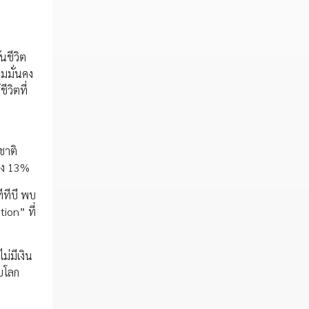
นชีวิต
ามมั่นคง
ีวิตที่
น
ชาติ
ถึง 13%
ีทีบี พบ
ion” ที่
ม่มีเงิน
ับโลก