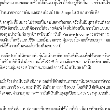
ูกค้าสามารถออกแบบชีวิตได้มั่นคง อุ่นใจ มีอิสระคู่ชีวิตยืนยาวอย่างมั่นใจ
ป้าหมายทางการเงิน และตอบโจทย์ Life Stage ใน 3 แกนหลัก คือ
ับอายุขัยที่ยืนยาว ไม่ว่าจะเป็นคนโสดหรือครอบครัวที่ไม่มีบุตร ล้วนต้อง
ใช้ชีวิตอิสระในแบบที่ต้องการได้อย่างเต็มที่ โดยไม่ต้องเป็นภาระใคร แบบป
.9% ของทุนประกันภัย ทุกปี* เหมือนมีการันตี Passive Income ระหว่างทา
ระทบเงินเก็บหรือแผนชีวิต และยังมอบความคุ้มครองโรคมะเร็งระยะลุกลาม
งให้ความคุ้มครองต่อเนื่องถึงอายุ 99 ปี
งหลักประกันให้ครอบครัวอุ่นใจ เป็นหลักประกันที่มั่นคงเพื่อให้ครอบครั
ันชีวิต ทีทีบี ส่งต่อความมั่งคั่ง99/5 อีกทางเลือกของการสร้างหลักประกัน
กับความคุ้มครอง 5 โรคร้ายแรงและโอกาสรับเงินปันผล (ถ้ามี)
มมั่งคั่งอย่างมีประสิทธิภาพ ลดค่าใช้จ่ายด้านภาระภาษีมรดกและภาษีการ
ติเมท เลกาซี 99/1 และ ทีทีบี อัลติเมท เลกาซี 99/3 โดยทีทีบี อัลติเมท เล
ละไม่ต้องตอบคำถามสุขภาพ** การันตีเงินคืนสูงสุดปีละ 1.4% ของทุนประกัน
อย่างมีประสิทธิภาพ ปลอดภาษีมรดกและค่าใช้จ่ายที่เกี่ยวข้อง พร้อมเพิ่มพู