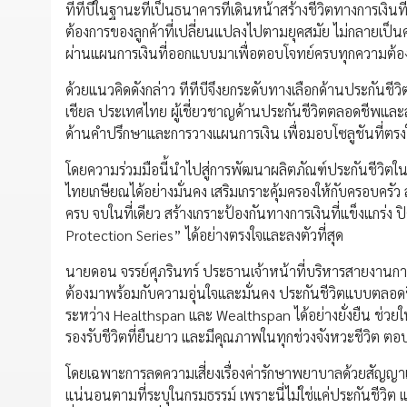
ทีทีบีในฐานะที่เป็นธนาคารที่เดินหน้าสร้างชีวิตทางการเงินที
ต้องการของลูกค้าที่เปลี่ยนแปลงไปตามยุคสมัย ไม่กลายเป็นค
ผ่านแผนการเงินที่ออกแบบมาเพื่อตอบโจทย์ครบทุกความต้องกา
ด้วยแนวคิดดังกล่าว ทีทีบีจึงยกระดับทางเลือกด้านประกันชีวิ
เชียล ประเทศไทย ผู้เชี่ยวชาญด้านประกันชีวิตตลอดชีพและส
ด้านคำปรึกษาและการวางแผนการเงิน เพื่อมอบโซลูชันที่ตรงใจแ
โดยความร่วมมือนี้นำไปสู่การพัฒนาผลิตภัณฑ์ประกันชีวิตใน
ไทยเกษียณได้อย่างมั่นคง เสริมเกราะคุ้มครองให้กับครอบครัว ส
ครบ จบในที่เดียว สร้างเกราะป้องกันทางการเงินที่แข็งแกร่ง
Protection Series” ได้อย่างตรงใจและลงตัวที่สุด
นายดอน จรรย์ศุภรินทร์ ประธานเจ้าหน้าที่บริหารสายงานการพาณ
ต้องมาพร้อมกับความอุ่นใจและมั่นคง ประกันชีวิตแบบตลอดช
ระหว่าง Healthspan และ Wealthspan ได้อย่างยั่งยืน ช่วยใ
รองรับชีวิตที่ยืนยาว และมีคุณภาพในทุกช่วงจังหวะชีวิต ตอ
โดยเฉพาะการลดความเสี่ยงเรื่องค่ารักษาพยาบาลด้วยสัญญาเพ
แน่นอนตามที่ระบุในกรมธรรม์ เพราะนี่ไม่ใช่แค่ประกันชีวิ