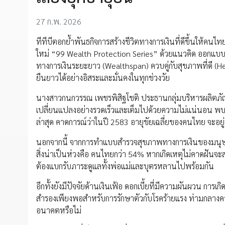
27 ก.พ. 2026
ทีทีบีตอกย้ำพันธกิจการสร้างชีวิตทางการเงินที่ดีขึ้นให้คนไ
ใหม่ “99 Wealth Protection Series” ด้วยแนวคิด ออกแบบชีว
ทางการเงินระยะยาว (Wealthspan) ควบคู่กับสุขภาพที่ดี (Healt
ยืนยาวได้อย่างอิสระและมั่นคงในทุกช่วงวัย
นางสาวกนกวรรณ เพชรพิสิฐโชติ ประธานกลุ่มบริหารผลิตภัณฑ์ธ
เปลี่ยนแปลงอย่างรวดเร็วและเต็มไปด้วยความไม่แน่นอน พบ
ล่าสุด คาดการณ์ว่าในปี 2583 อายุขัยเฉลี่ยของคนไทย จะอย
นอกจากนี้ จากการทำแบบสำรวจสุขภาพทางการเงินของมนุษย์เ
สิ่งน่าเป็นห่วงคือ คนไทยกว่า 54% หากเกิดเหตุไม่คาดฝันจ
ต้องแบกรับภาระดูแลทั้งพ่อแม่และบุตรหลานไปพร้อมกัน
อีกทั้งยังมีปัจจัยด้านเงินเฟ้อ ดอกเบี้ยที่มีความผันผวน การเ
สำรองเพียงพอสำหรับการรักษาตัวกับโรคร้ายแรง ท่ามกลางควา
อนาคตหรือไม่