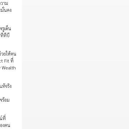
ะความ
มั่นคง
รูเด็น
ีทีบี
ช่วยให้คน
 Fit ที่
99 Wealth
แท้จริง
พร้อม
ที่
ตของคน