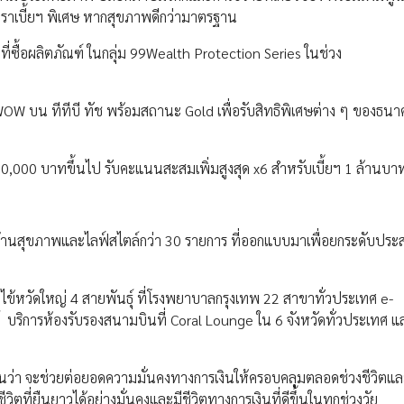
ัตราเบี้ยฯ พิเศษ หากสุขภาพดีกว่ามาตรฐาน
าที่ซื้อผลิตภัณฑ์ ในกลุ่ม 99Wealth Protection Series ในช่วง
 WOW บน ทีทีบี ทัช พร้อมสถานะ Gold เพื่อรับสิทธิพิเศษต่าง ๆ ของธนา
 500,000 บาทขึ้นไป รับคะแนนสะสมเพิ่มสูงสุด x6 สำหรับเบี้ยฯ 1 ล้านบา
้งด้านสุขภาพและไลฟ์สไตล์กว่า 30 รายการ ที่ออกแบบมาเพื่อยกระดับปร
ข้หวัดใหญ่ 4 สายพันธุ์ ที่โรงพยาบาลกรุงเทพ 22 สาขาทั่วประเทศ e-
ริการห้องรับรองสนามบินที่ Coral Lounge ใน 6 จังหวัดทั่วประเทศ​ แ
อมั่นว่า จะช่วยต่อยอดความมั่นคงทางการเงินให้ครอบคลุมตลอดช่วงชีวิต
ินชีวิตที่ยืนยาวได้อย่างมั่นคงและมีชีวิตทางการเงินที่ดีขึ้นในทุกช่วงวัย