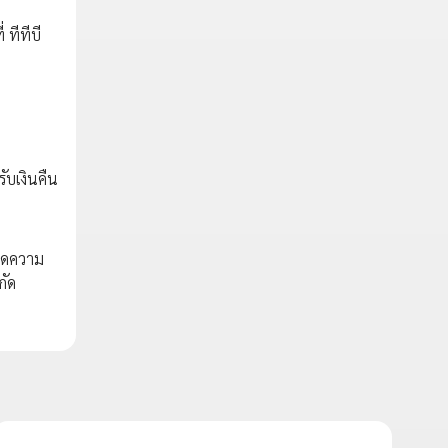
 ทีทีบี
ับเงินคืน
ียดความ
กัด